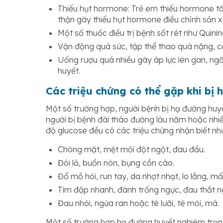
Thiếu hụt hormone: Trẻ em thiếu hormone tăn
thận gây thiếu hụt hormone điều chỉnh sản x
Một số thuốc điều trị bệnh sốt rét như Quini
Vận động quá sức, tập thể thao quá nặng, cơ
Uống rượu quá nhiều gây áp lực lên gan, ng
huyết.
Các triệu chứng có thể gặp khi bị
Một số trường hợp, người bệnh bị hạ đường huyết
người bị bệnh đái tháo đường lâu năm hoặc nhiều
độ glucose đều có các triệu chứng nhận biết nh
Chóng mặt, mệt mỏi đột ngột, đau đầu.
Đói lả, buồn nôn, bụng cồn cào.
Đổ mồ hôi, run tay, da nhợt nhạt, lo lắng, mất
Tim đập nhanh, đánh trống ngực, đau thắt n
Đau nhói, ngứa ran hoặc tê lưỡi, tê môi, má.
Một số trường hợp hạ đường huyết nghiêm trọng