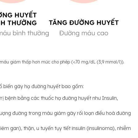
g máu giảm thấp hơn mức cho phép (<70 mg/dL (3,9 mmol/l))
.
ổ biến gây hạ đường huyết bao gồm:
rị bệnh bằng các thuốc hạ đường huyết như Insulin,
, lượng đường trong máu giảm gây rối loạn điều hoà đường
 gan), thận, u tuyến tụy tiết insulin (insulinoma), nhiễm