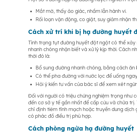
Mắt mờ, thấy ảo giác, nhầm lẫn hành vi.
Rối loạn vận động, co giật, suy giảm nhận th
Cách xử trí khi bị hạ đường huyết 
Tình trạng tụt đường huyết đột ngột có thể xảy 
nhanh chóng nhận biết và xử lý kịp thời. Cách 
thời đó là:
Bổ sung đường nhanh chóng, bằng cách ăn k
Có thể pha đường với nước lọc để uống ngay
Hỏi ý kiến tư vấn của bác sĩ để xem xét ngừ
Đối với người có triệu chứng nghiệm trọng như 
đến cơ sở y tế gần nhất để cấp cứu và chữa trị.
chỉ định tiêm tĩnh mạch hoặc truyền dung dịch 
có phác đồ điều trị phù hợp.
Cách phòng ngừa hạ đường huyết