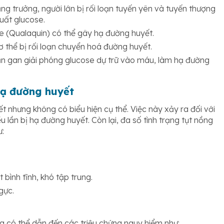
g trưởng, người lớn bị rối loạn tuyến yên và tuyến thượng
uất glucose.
ne (Qualaquin) có thể gây hạ đường huyết.
 thể bị rối loạn chuyển hoá đường huyết.
ăn gan giải phóng glucose dự trữ vào máu, làm hạ đường
 hạ đường huyết
 nhưng không có biểu hiện cụ thể. Việc này xảy ra đối với
 lần bị hạ đường huyết. Còn lại, đa số tình trạng tụt nồng
ư:
 bình tĩnh, khó tập trung.
gực.
 có thể dẫn đến các triệu chứng nguy hiểm như: