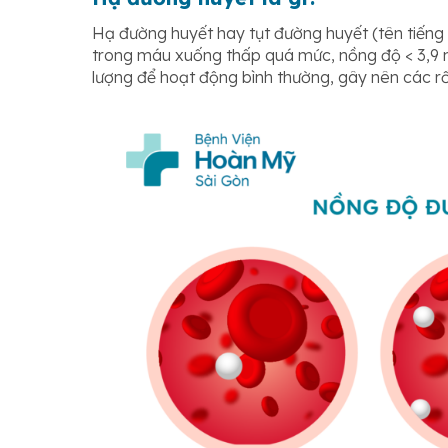
Hạ đường huyết hay tụt đường huyết (tên tiếng
trong máu xuống thấp quá mức, nồng độ < 3,9 m
lượng để hoạt động bình thường, gây nên các rố