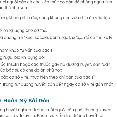
ọi người cần có các kiến thức cơ bản để phòng ngừa tình
n thủ như sau:
ng, không nhịn đói, càng không nên vừa nhịn ăn vừa tập
 năng lượng cho cơ thể.
đường như kẹo, socola, bánh ngọt, sữa,… để có thể xử lý
tham khảo tư vấn của bác sĩ.
 rượu, bia khi bụng đói.
uốc Insulin hoặc các thuốc gây hạ đường huyết, cần tuân
của bác sĩ, có chế độ ăn phù hợp.
các cơ sở y tế, thực hiện theo chỉ dẫn của bác sĩ.
nh trạng tụt đường huyết, cần đến ngay cơ sở y tế gần nhất
ện Hoàn Mỹ Sài Gòn
ng huyết nghiêm trọng, mỗi người cần phải thường xuyên
c cơ sở y tế uy tín. Khám và kiểm tra đường huyết tại