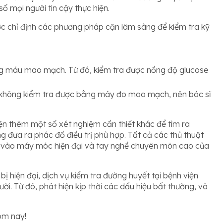
 mọi người tin cậy thực hiện.
c chỉ định các phương pháp cận lâm sàng để kiểm tra kỹ
g máu mao mạch. Từ đó, kiểm tra được nồng độ glucose
 không kiểm tra được bằng máy đo mao mạch, nên bác sĩ
iện thêm một số xét nghiệm cần thiết khác để tìm ra
đưa ra phác đồ điều trị phù hợp. Tất cả các thủ thuật
ờ vào máy móc hiện đại và tay nghề chuyên môn cao của
t bị hiện đại, dịch vụ kiểm tra đường huyết tại bệnh viện
i. Từ đó, phát hiện kịp thời các dấu hiệu bất thường, và
ôm nay!