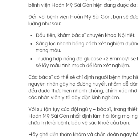
bệnh viện Hoàn Mỹ Sài Gòn hiện đang được đa số
Đến với bệnh viện Hoàn Mỹ Sài Gòn, bạn sẽ đượ
lưỡng như sau:
Đầu tiên, khám bác sĩ chuyên khoa Nội tiết.
Sàng lọc nhanh bằng cách xét nghiệm đườn
trong máu.
Trường hợp nồng độ glucose <2,8mmol/l sẽ
sẽ lấy máu tĩnh mạch để làm xét nghiệm.
Các bác sĩ có thể sẽ chỉ định người bệnh thực h
nguyên nhân gây hạ đường huyết, nhằm dễ dàng 
đều được thực hiện nhanh chóng, chính xác nh
các nhân viên y tế dày dặn kinh nghiệm.
Với sự tận tụy của đội ngũ y – bác sĩ, trang thiế
Hoàn Mỹ Sài Gòn nhất định làm hài lòng mọi ngườ
chữa trị khỏi bệnh, bảo vệ sức khoẻ của bạn.
Hãy ghé đến thăm khám và chẩn đoán ngay h