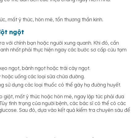
ức, mất ý thức, hôn mê, tổn thương thần kinh.
đột ngột
ra với chính bạn hoặc người xung quanh. Khi đó, cần
nhanh nhất phải thực hiện ngay các bước sơ cấp cứu tạm
ẹo ngọt, bánh ngọt hoặc trái cây ngọt.
 hoặc uống các loại sữa chứa đường.
ng sử dụng các loại thuốc có thể gây hạ đường huyết.
co giật, mất ý thức hoặc hôn mê, ngay lập tức phải đưa
 Tùy tình trạng của người bệnh, các bác sĩ có thể có các
glucose. Sau đó, dựa vào kết quả kiểm tra chuyên sâu để