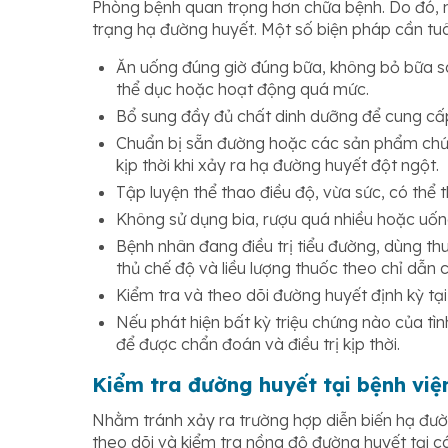
Phòng bệnh quan trọng hơn chữa bệnh. Do đó, m
trạng hạ đường huyết. Một số biện pháp cần tuâ
Ăn uống đúng giờ đúng bữa, không bỏ bữa sá
thể dục hoặc hoạt động quá mức.
Bổ sung đầy đủ chất dinh dưỡng để cung cấp
Chuẩn bị sẵn đường hoặc các sản phẩm chứa 
kịp thời khi xảy ra hạ đường huyết đột ngột.
Tập luyện thể thao điều độ, vừa sức, có thể 
Không sử dụng bia, rượu quá nhiều hoặc uống
Bệnh nhân đang điều trị tiểu đường, dùng th
thủ chế độ và liều lượng thuốc theo chỉ dẫn 
Kiểm tra và theo dõi đường huyết định kỳ tại 
Nếu phát hiện bất kỳ triệu chứng nào của tì
để được chẩn đoán và điều trị kịp thời.
Kiểm tra đường huyết tại bệnh vi
Nhằm tránh xảy ra trường hợp diễn biến hạ đườ
theo dõi và kiểm tra nồng độ đường huyết tại cá