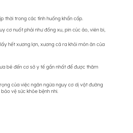
ịp thời trong các tình huống khẩn cấp.
y cơ nuốt phải như đồng xu, pin cúc áo, viên bi,
 lấy hết xương lợn, xương cá ra khỏi món ăn của
đưa bé đến cơ sở y tế gần nhất để được thăm
trọng của việc ngăn ngừa nguy cơ dị vật đường
c bảo vệ sức khỏe bệnh nhi.