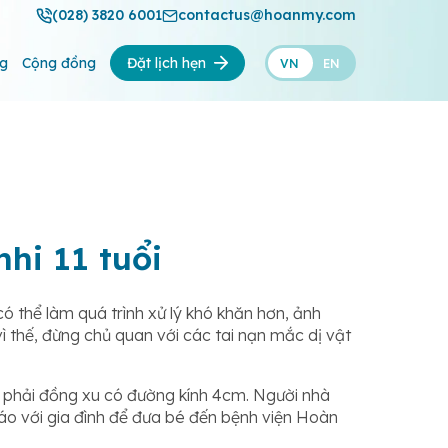
(028) 3820 6001
contactus@hoanmy.com
ng
Cộng đồng
Đặt lịch hẹn
VN
EN
hi 11 tuổi
có thể làm quá trình xử lý khó khăn hơn, ảnh
 thế, đừng chủ quan với các tai nạn mắc dị vật
t phải đồng xu có đường kính 4cm. Người nhà
báo với gia đình để đưa bé đến bệnh viện Hoàn