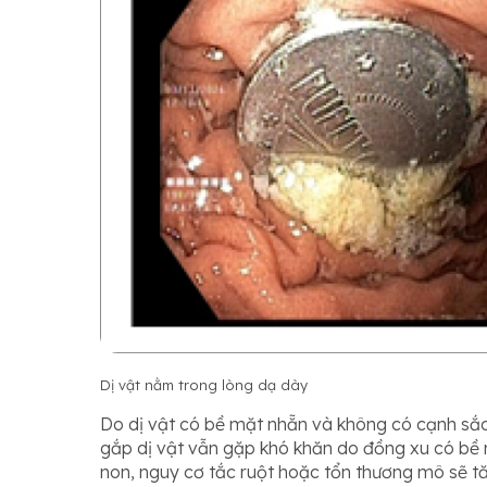
Dị vật nằm trong lòng dạ dày
Do dị vật có bề mặt nhẵn và không có cạnh sắc
gắp dị vật vẫn gặp khó khăn do đồng xu có bề mặ
non, nguy cơ tắc ruột hoặc tổn thương mô sẽ t