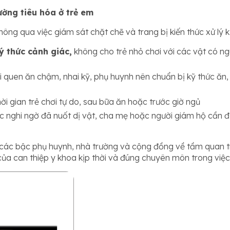
ờng tiêu hóa ở trẻ em
ông qua việc giám sát chặt chẽ và trang bị kiến thức xử lý k
ý thức cảnh giác,
không cho trẻ nhỏ chơi với các vật có ngu
i quen ăn chậm, nhai kỹ, phụ huynh nên chuẩn bị kỹ thức ăn,
hời gian trẻ chơi tự do, sau bữa ăn hoặc trước giờ ngủ
ặc nghi ngờ đã nuốt dị vật, cha mẹ hoặc người giám hộ cần 
o các bậc phụ huynh, nhà trường và cộng đồng về tầm quan 
 của can thiệp y khoa kịp thời và đúng chuyên môn trong việ