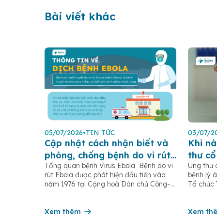
Bài viết khác
05/07/2026
•
TIN TỨC
03/07/2
Cập nhật cách nhận biết và
Khi nà
phòng, chống bệnh do vi rút
thư cổ
Tổng quan bệnh Virus Ebola Bệnh do vi
Ung thư 
Ebola
rút Ebola được phát hiện đầu tiên vào
bệnh lý á
năm 1976 tại Cộng hoà Dân chủ Công-
Tổ chức 
gô, gần sông Ebola (trước đây gọi là sốt
ghi nhận
xuất huyết Ebola) là một bệnh truyền
và 350.0
nhiễm cấp tính, có thể bùng phát thành
Xem thêm
cung trê
Xem th