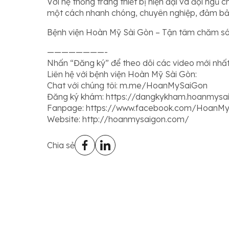
Với hệ thống trang thiết bị hiện đại và đội ngũ 
một cách nhanh chóng, chuyên nghiệp, đảm bảo
Bệnh viện Hoàn Mỹ Sài Gòn – Tận tâm chăm só
————————-
Nhấn “Đăng ký” để theo dõi các video mới nh
Liên hệ với bệnh viện Hoàn Mỹ Sài Gòn:
Chat với chúng tôi: m.me/HoanMySaiGon
Đăng ký khám: https://dangkykham.hoanmysa
Fanpage: https://www.facebook.com/HoanM
Website: http://hoanmysaigon.com/
Chia sẻ