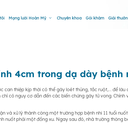
tôi
Mạng lưới Hoàn Mỹ
Chuyên khoa
Gói khám
Giải thưở
nh 4cm trong dạ dày bệnh n
can thiệp kịp thời có thể gây loét thủng, tắc ruột,… để lâu 
chí có nguy cơ dẫn đến các biến chứng gây tử vong. Chính vì
ận và xử lý thành công một trường hợp bệnh nhi 11 tuổi nuố
 tình nuốt phải một đồng xu. Ngay sau đó, nhà trường thông 