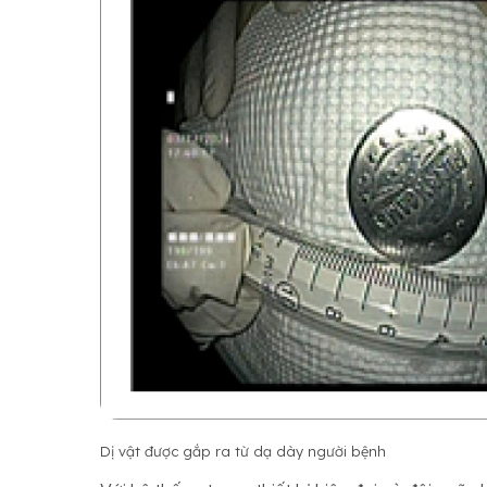
Dị vật được gắp ra từ dạ dày người bệnh