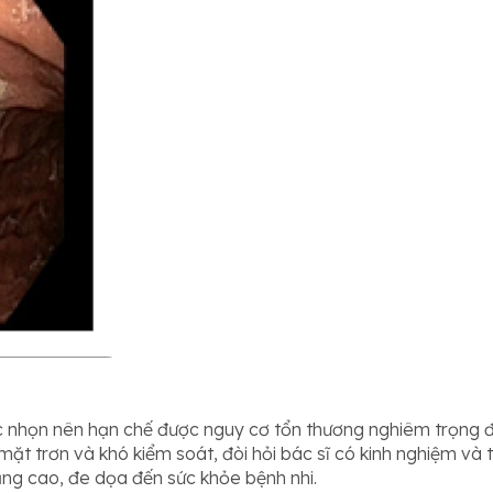
 nhọn nên hạn chế được nguy cơ tổn thương nghiêm trọng đến
t trơn và khó kiểm soát, đòi hỏi bác sĩ có kinh nghiệm và t
ăng cao, đe dọa đến sức khỏe bệnh nhi.