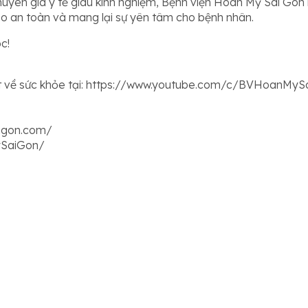
chuyên gia y tế giàu kinh nghiệm, Bệnh viện Hoàn Mỹ Sài Gòn 
 an toàn và mang lại sự yên tâm cho bệnh nhân.
c!
ất về sức khỏe tại: https://www.youtube.com/c/BVHoanMyS
igon.com/
ySaiGon/