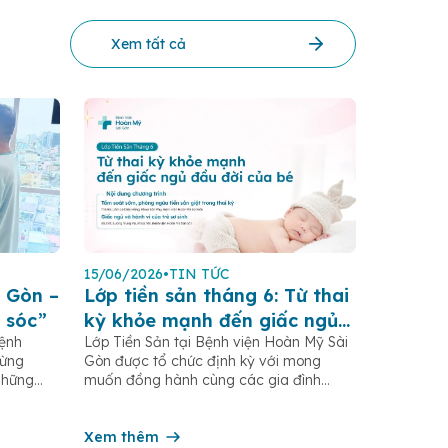
Xem tất cả
15/06/2026
•
TIN TỨC
 Gòn –
Lớp tiền sản tháng 6: Từ thai
 sóc”
kỳ khỏe mạnh đến giấc ngủ
Bệnh
Lớp Tiền Sản tại Bệnh viện Hoàn Mỹ Sài
đầu đời của bé
gừng
Gòn được tổ chức định kỳ với mong
những
muốn đồng hành cùng các gia đình
.HCM,
trong hành trình mang thai và chăm sóc
rong
trẻ sơ sinh, thông qua việc cập nhật kiến
ng hàng
thức y khoa thiết thực cho từng giai đoạn
Xem thêm