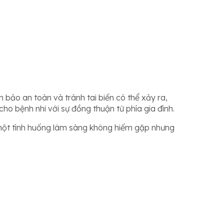
 bảo an toàn và tránh tai biến có thể xảy ra,
cho bệnh nhi với sự đồng thuận từ phía gia đình.
 một tình huống lâm sàng không hiếm gặp nhưng