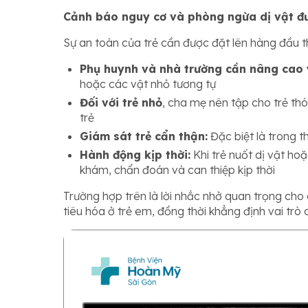
Cảnh báo nguy cơ và phòng ngừa dị vật đư
Sự an toàn của trẻ cần được đặt lên hàng đầu th
Phụ huynh và nhà trường cần nâng cao 
hoặc các vật nhỏ tương tự
Đối với trẻ nhỏ
, cha mẹ nên tập cho trẻ thó
trẻ
Giám sát trẻ cẩn thận:
Đặc biệt là trong t
Hành động kịp thời:
Khi trẻ nuốt dị vật ho
khám, chẩn đoán và can thiệp kịp thời
Trường hợp trên là lời nhắc nhở quan trọng ch
tiêu hóa ở trẻ em, đồng thời khẳng định vai trò