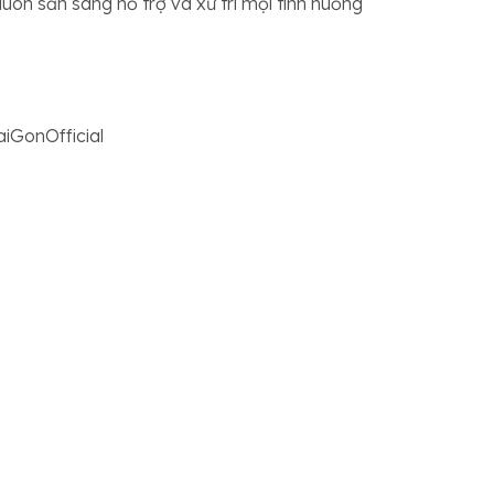
luôn sẵn sàng hỗ trợ và xử trí mọi tình huống
aiGonOfficial