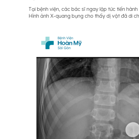
Tại bệnh viện, các bác sĩ ngay lập tức tiến hà
Hình ảnh X-quang bụng cho thấy dị vật đã di c