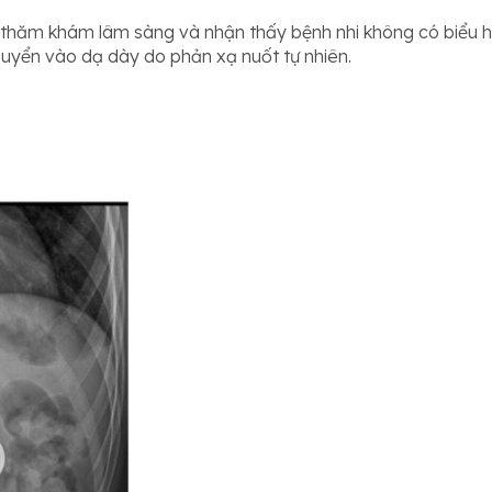
nh thăm khám lâm sàng và nhận thấy bệnh nhi không có biểu 
huyển vào dạ dày do phản xạ nuốt tự nhiên.