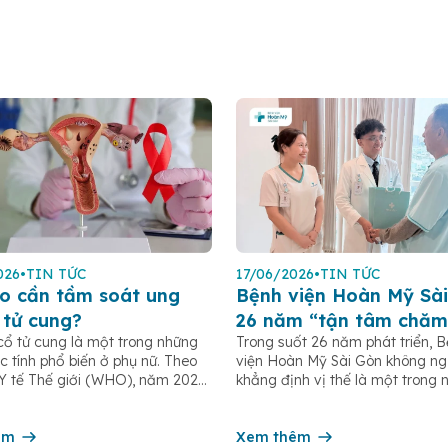
026
•
TIN TỨC
17/06/2026
•
TIN TỨC
o cần tầm soát ung
Bệnh viện Hoàn Mỹ Sài
 tử cung?
26 năm “tận tâm chăm
cổ tử cung là một trong những
Trong suốt 26 năm phát triển, 
c tính phổ biến ở phụ nữ. Theo
viện Hoàn Mỹ Sài Gòn không n
Y tế Thế giới (WHO), năm 2022
khẳng định vị thế là một trong 
 khoảng 660.000 ca mắc mới
bệnh viện tư nhân uy tín tại TP
00 ca tử vong do ung thư cổ tử
nhiều năm liền được ghi nhận t
n toàn cầu. Tầm soát ung thư cổ
êm
nhóm 10 bệnh viện có chất lượ
Xem thêm