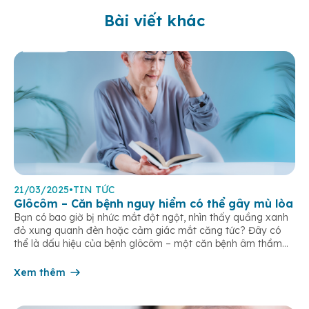
Bài viết khác
21/03/2025
•
TIN TỨC
Glôcôm – Căn bệnh nguy hiểm có thể gây mù lòa
Bạn có bao giờ bị nhức mắt đột ngột, nhìn thấy quầng xanh
đỏ xung quanh đèn hoặc cảm giác mắt căng tức? Đây có
thể là dấu hiệu của bệnh glôcôm – một căn bệnh âm thầm
nhưng có thể dẫn đến mù lòa vĩnh viễn. Glôcôm (còn gọi là
tăng nhãn áp, Glaucoma, […]
Xem thêm