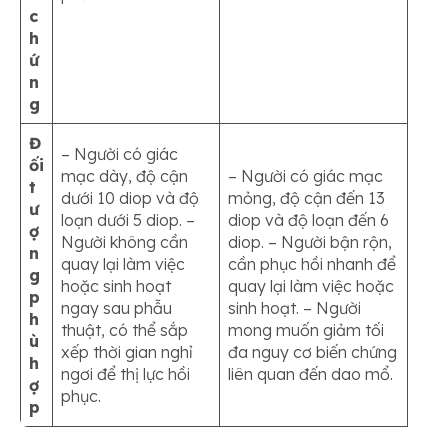
c
h
ứ
n
g
Đ
– Người có giác
ối
mạc dày, độ cận
– Người có giác mạc
t
dưới 10 diop và độ
mỏng, độ cận đến 13
ư
loạn dưới 5 diop. –
diop và độ loạn đến 6
ợ
Người không cần
diop. – Người bận rộn,
n
quay lại làm việc
cần phục hồi nhanh để
g
hoặc sinh hoạt
quay lại làm việc hoặc
p
ngay sau phẫu
sinh hoạt. – Người
h
thuật, có thể sắp
mong muốn giảm tối
ù
xếp thời gian nghỉ
đa nguy cơ biến chứng
h
ngơi để thị lực hồi
liên quan đến dao mổ.
ợ
phục.
p