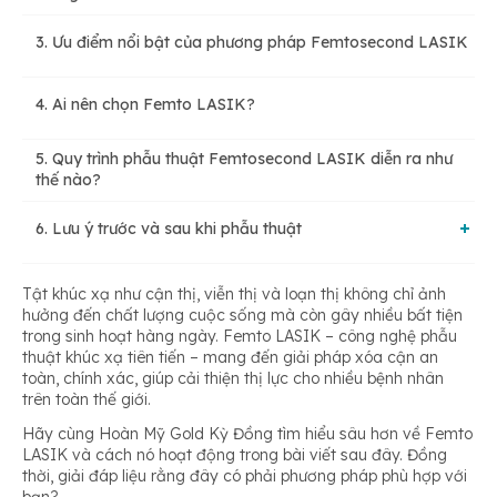
3. Ưu điểm nổi bật của phương pháp Femtosecond LASIK
2.1. Phương pháp LASIK truyền thống
4. Ai nên chọn Femto LASIK?
2.2. Phương pháp Femto LASIK
5. Quy trình phẫu thuật Femtosecond LASIK diễn ra như
thế nào?
6. Lưu ý trước và sau khi phẫu thuật
6.1. Trước phẫu thuật
Tật khúc xạ như cận thị, viễn thị và loạn thị không chỉ ảnh
hưởng đến chất lượng cuộc sống mà còn gây nhiều bất tiện
trong sinh hoạt hàng ngày. Femto LASIK – công nghệ phẫu
thuật khúc xạ tiên tiến – mang đến giải pháp xóa cận an
6.2. Sau phẫu thuật
toàn, chính xác, giúp cải thiện thị lực cho nhiều bệnh nhân
trên toàn thế giới.
Hãy cùng Hoàn Mỹ Gold Kỳ Đồng tìm hiểu sâu hơn về Femto
LASIK và cách nó hoạt động trong bài viết sau đây. Đồng
thời, giải đáp
liệu rằng đây có phải phương pháp phù hợp với