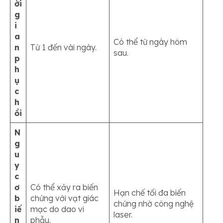
ời
g
i
a
Có thể từ ngày hôm
n
Từ 1 đến vài ngày.
sau.
p
h
ụ
c
h
ồi
N
g
u
y
c
ơ
Có thể xảy ra biến
Hạn chế tối đa biến
b
chứng với vạt giác
chứng nhờ công nghệ
iế
mạc do dao vi
laser.
n
phẫu.