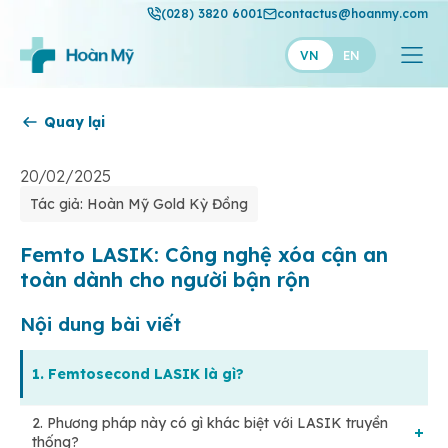
(028) 3820 6001
contactus@hoanmy.com
VN
EN
Quay lại
Hoàn Mỹ
Hoàn Mỹ Gold
20/02/2025
Tác giả: Hoàn Mỹ Gold Kỳ Đồng
Hạnh Phúc
Thuận Mỹ
Femto LASIK: Công nghệ xóa cận an
toàn dành cho người bận rộn
Nội dung bài viết
1. Femtosecond LASIK là gì?
2. Phương pháp này có gì khác biệt với LASIK truyền
thống?