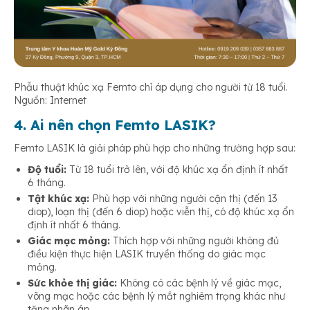
Phẫu thuật khúc xạ Femto chỉ áp dụng cho người từ 18 tuổi.
Nguồn: Internet
4. Ai nên chọn Femto LASIK?
Femto LASIK là giải pháp phù hợp cho những trường hợp sau:
Độ tuổi:
Từ 18 tuổi trở lên, với độ khúc xạ ổn định ít nhất
6 tháng.
Tật khúc xạ:
Phù hợp với những người cận thị (đến 13
diop), loạn thị (đến 6 diop) hoặc viễn thị, có độ khúc xạ ổn
định ít nhất 6 tháng.
Giác mạc mỏng:
Thích hợp với những người không đủ
điều kiện thực hiện LASIK truyền thống do giác mạc
mỏng.
Sức khỏe thị giác:
Không có các bệnh lý về giác mạc,
võng mạc hoặc các bệnh lý mắt nghiêm trọng khác như
tăng nhãn áp.