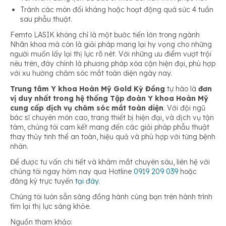
Tránh các môn đối kháng hoặc hoạt động quá sức 4 tuần
sau phẫu thuật.
Femto LASIK không chỉ là một bước tiến lớn trong ngành
Nhãn khoa mà còn là giải pháp mang lại hy vọng cho những
người muốn lấy lại thị lực rõ nét. Với những ưu điểm vượt trội
nêu trên, đây chính là phương pháp xóa cận hiện đại, phù hợp
với xu hướng chăm sóc mắt toàn diện ngày nay.
Trung tâm Y khoa Hoàn Mỹ Gold Kỳ Đồng
tự hào là
đơn
vị duy nhất trong hệ thống Tập đoàn Y khoa Hoàn Mỹ
cung cấp dịch vụ chăm sóc mắt toàn diện
. Với đội ngũ
bác sĩ chuyên môn cao, trang thiết bị hiện đại, và dịch vụ tận
tâm, chúng tôi cam kết mang đến các giải pháp phẫu thuật
thay thủy tinh thể an toàn, hiệu quả và phù hợp với từng bệnh
nhân.
Để được tư vấn chi tiết và khám mắt chuyên sâu, liên hệ với
chúng tôi ngay hôm nay qua Hotline
0919 209 039
hoặc
đăng ký trực tuyến
tại đây
.
Chúng tôi luôn sẵn sàng đồng hành cùng bạn trên hành trình
tìm lại thị lực sáng khỏe.
Nguồn tham khảo: