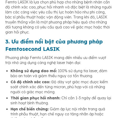
Femto LASIK là lựa chọn phù hợp cho những bệnh nhân cần
độ chính xác cao, phục hồi nhanh và đặc biệt là những người
làm các công việc yêu cầu thị lực hoàn hảo như phi công,
bác sĩ phẫu thuật hoặc vận động viên. Trong khi đó, LASIK
truyền thống vẫn là một phương pháp hiệu quả cho những
đối tượng không có yêu cầu quá cao về giác mạc hoặc thời
gian hồi phục.
3. Ưu điểm nổi bật của phương pháp
Femtosecond LASIK
Phương pháp Femto LASIK mang đến nhiều ưu điểm vượt
trội nhờ ứng dụng công nghệ laser hiện đại:
Không sử dụng dao mổ:
100% sử dụng tia laser, đảm
bảo an toàn và giảm thiểu nguy cơ tổn thương.
Có độ chính xác cao:
Độ dày vạt giác mạc được kiểm
soát chính xác đến từng micron, phù hợp với cả những
người có giác mạc mỏng.
Thời gian phục hồi nhanh:
Chỉ cần 1-3 ngày để quay lại
sinh hoạt bình thường.
Hạn chế biến chứng:
Giảm áp lực nội nhãn trong quá
trình phẫu thuật, hạn chế nguy cơ tăng nhãn áp hoặc