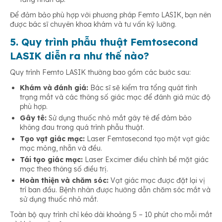
Để đảm bảo phù hợp với phương pháp Femto LASIK, bạn nên
được bác sĩ chuyên khoa khám và tư vấn kỹ lưỡng.
5. Quy trình phẫu thuật Femtosecond
LASIK diễn ra như thế nào?
Quy trình Femto LASIK thường bao gồm các bước sau:
Khám và đánh giá:
Bác sĩ sẽ kiểm tra tổng quát tình
trạng mắt và các thông số giác mạc để đánh giá mức độ
phù hợp.
Gây tê:
Sử dụng thuốc nhỏ mắt gây tê để đảm bảo
không đau trong quá trình phẫu thuật.
Tạo vạt giác mạc:
Laser Femtosecond tạo một vạt giác
mạc mỏng, nhẵn và đều.
Tái tạo giác mạc:
Laser Excimer điều chỉnh bề mặt giác
mạc theo thông số điều trị.
Hoàn thiện và chăm sóc:
Vạt giác mạc được đặt lại vị
trí ban đầu. Bệnh nhân được hướng dẫn chăm sóc mắt và
sử dụng thuốc nhỏ mắt.
Toàn bộ quy trình chỉ kéo dài khoảng 5 – 10 phút cho mỗi mắt