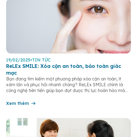
19/02/2025
•
TIN TỨC
ReLEx SMILE: Xóa cận an toàn, bảo toàn giác
mạc
Bạn đang tìm kiếm một phương pháp xóa cận an toàn, ít
xâm lấn và phục hồi nhanh chóng? ReLEx SMILE chính là
công nghệ tiên tiến giúp bạn đạt được thị lực hoàn hảo mà
không cần tạo vạt giác mạc như phương pháp LASIK truyền
thống. Với khả năng điều trị cận thị […]
Xem thêm