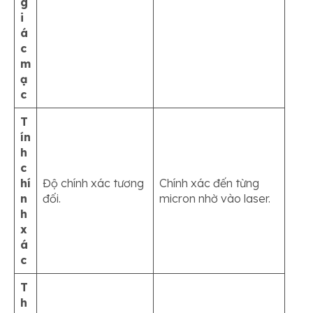
g
i
á
c
m
ạ
c
T
ín
h
c
hí
Độ chính xác tương
Chính xác đến từng
n
đối.
micron nhờ vào laser.
h
x
á
c
T
h