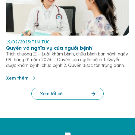
19/02/2025
•
TIN TỨC
Quyền và nghĩa vụ của người bệnh
Trích chương II – Luật khám bệnh, chữa bệnh ban hành ngày
09 tháng 01 năm 2023. I. Quyền của người bệnh 1. Quyền
được khám bệnh, chữa bệnh 2. Quyền được tôn trọng danh
dự, bảo vệ sức khỏe và tôn trọng bí mật riêng tư trong khám
bệnh, chữa bệnh 3. Quyền được […]
Xem thêm
Xem tất cả