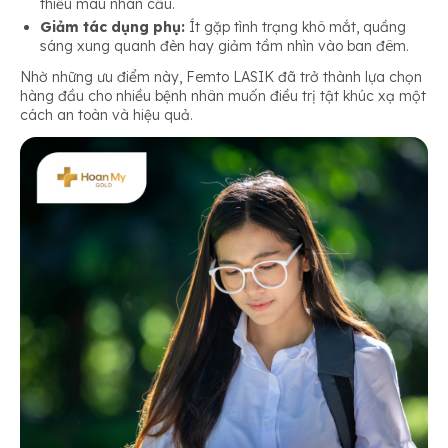
thiếu máu nhãn cầu.
Giảm tác dụng phụ:
Ít gặp tình trạng khô mắt, quầng
sáng xung quanh đèn hay giảm tầm nhìn vào ban đêm.
Nhờ những ưu điểm này, Femto LASIK đã trở thành lựa chọn
hàng đầu cho nhiều bệnh nhân muốn điều trị tật khúc xạ một
cách an toàn và hiệu quả.