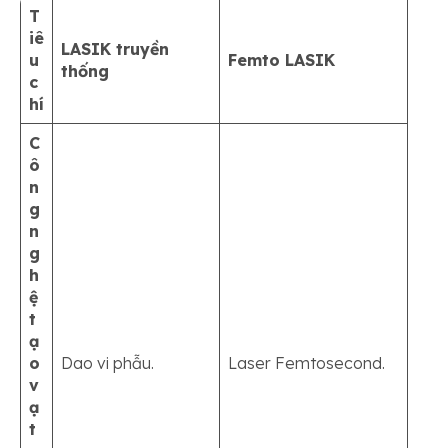
T
iê
LASIK truyền
u
Femto LASIK
thống
c
hí
C
ô
n
g
n
g
h
ệ
t
ạ
o
Dao vi phẫu.
Laser Femtosecond.
v
ạ
t