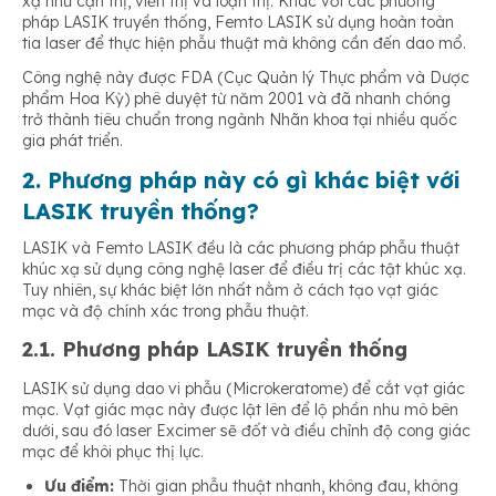
xạ như cận thị, viễn thị và loạn thị. Khác với các phương
pháp LASIK truyền thống, Femto LASIK sử dụng hoàn toàn
tia laser để thực hiện phẫu thuật mà không cần đến dao mổ.
Công nghệ này được FDA (Cục Quản lý Thực phẩm và Dược
phẩm Hoa Kỳ) phê duyệt từ năm 2001 và đã nhanh chóng
trở thành tiêu chuẩn trong ngành Nhãn khoa tại nhiều quốc
gia phát triển.
2. Phương pháp này có gì khác biệt với
LASIK truyền thống?
LASIK và Femto LASIK đều là các phương pháp phẫu thuật
khúc xạ sử dụng công nghệ laser để điều trị các tật khúc xạ.
Tuy nhiên, sự khác biệt lớn nhất nằm ở cách tạo vạt giác
mạc và độ chính xác trong phẫu thuật.
2.1. Phương pháp LASIK truyền thống
LASIK sử dụng dao vi phẫu (Microkeratome) để cắt vạt giác
mạc. Vạt giác mạc này được lật lên để lộ phần nhu mô bên
dưới, sau đó laser Excimer sẽ đốt và điều chỉnh độ cong giác
mạc để khôi phục thị lực.
Ưu điểm:
Thời gian phẫu thuật nhanh, không đau, không