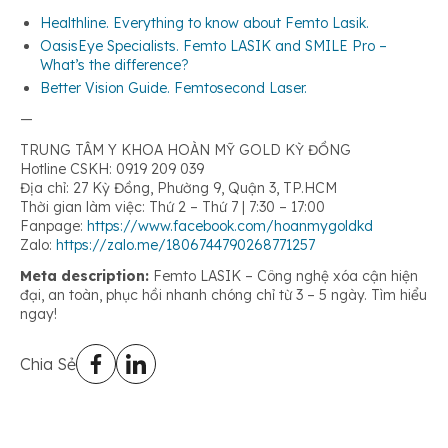
Healthline. Everything to know about Femto Lasik.
OasisEye Specialists. Femto LASIK and SMILE Pro –
What’s the difference?
Better Vision Guide. Femtosecond Laser.
—
TRUNG TÂM Y KHOA HOÀN MỸ GOLD KỲ ĐỒNG
Hotline CSKH: 0919 209 039
Địa chỉ: 27 Kỳ Đồng, Phường 9, Quận 3, TP.HCM
Thời gian làm việc: Thứ 2 – Thứ 7 | 7:30 – 17:00
Fanpage:
https://www.facebook.com/hoanmygoldkd
Zalo:
https://zalo.me/1806744790268771257
Meta description:
Femto LASIK – Công nghệ xóa cận hiện
đại, an toàn, phục hồi nhanh chóng chỉ từ 3 – 5 ngày. Tìm hiểu
ngay!
Chia Sẻ