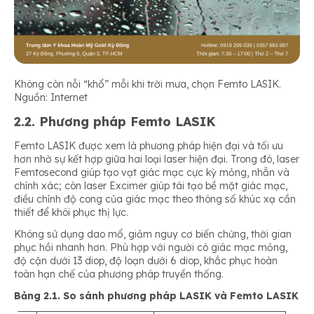
Không còn nỗi “khổ” mỗi khi trời mưa, chọn Femto LASIK.
Nguồn: Internet
2.2. Phương pháp Femto LASIK
Femto LASIK được xem là phương pháp hiện đại và tối ưu
hơn nhờ sự kết hợp giữa hai loại laser hiện đại. Trong đó, laser
Femtosecond giúp tạo vạt giác mạc cực kỳ mỏng, nhẵn và
chính xác; còn laser Excimer giúp tái tạo bề mặt giác mạc,
điều chỉnh độ cong của giác mạc theo thông số khúc xạ cần
thiết để khôi phục thị lực.
Không sử dụng dao mổ, giảm nguy cơ biến chứng, thời gian
phục hồi nhanh hơn. Phù hợp với người có giác mạc mỏng,
độ cận dưới 13 diop, độ loạn dưới 6 diop, khắc phục hoàn
toàn hạn chế của phương pháp truyền thống.
Bảng 2.1. So sánh phương pháp LASIK và Femto LASIK