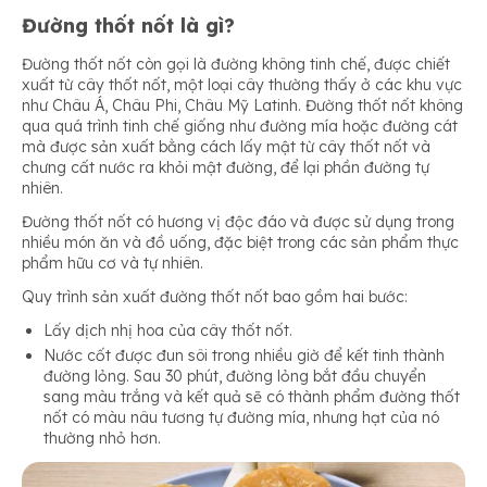
Đường thốt nốt là gì?
Đường thốt nốt còn gọi là đường không tinh chế, được chiết
xuất từ cây thốt nốt, một loại cây thường thấy ở các khu vực
như Châu Á, Châu Phi, Châu Mỹ Latinh. Đường thốt nốt không
qua quá trình tinh chế giống như đường mía hoặc đường cát
mà được sản xuất bằng cách lấy mật từ cây thốt nốt và
chưng cất nước ra khỏi mật đường, để lại phần đường tự
nhiên.
Đường thốt nốt có hương vị độc đáo và được sử dụng trong
nhiều món ăn và đồ uống, đặc biệt trong các sản phẩm thực
phẩm hữu cơ và tự nhiên.
Quy trình sản xuất đường thốt nốt bao gồm hai bước:
Lấy dịch nhị hoa của cây thốt nốt.
Nước cốt được đun sôi trong nhiều giờ để kết tinh thành
đường lỏng. Sau 30 phút, đường lỏng bắt đầu chuyển
sang màu trắng và kết quả sẽ có thành phẩm đường thốt
nốt có màu nâu tương tự đường mía, nhưng hạt của nó
thường nhỏ hơn.