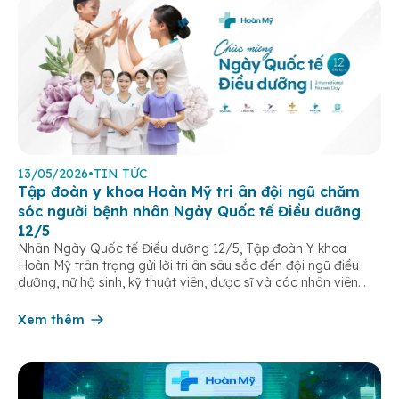
13/05/2026
•
TIN TỨC
Tập đoàn y khoa Hoàn Mỹ tri ân đội ngũ chăm
sóc người bệnh nhân Ngày Quốc tế Điều dưỡng
12/5
Nhân Ngày Quốc tế Điều dưỡng 12/5, Tập đoàn Y khoa
Hoàn Mỹ trân trọng gửi lời tri ân sâu sắc đến đội ngũ điều
dưỡng, nữ hộ sinh, kỹ thuật viên, dược sĩ và các nhân viên
chăm sóc người bệnh trên toàn hệ thống – những người luôn
âm thầm đồng hành trên […]
Xem thêm