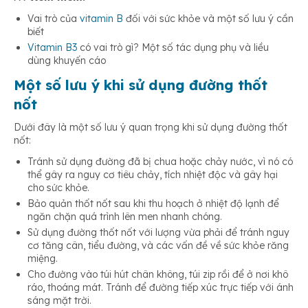
Vai trò của
vitamin B
đối với sức khỏe và một số lưu ý cần
biết
Vitamin B3
có vai trò gì? Một số tác dụng phụ và liều
dùng khuyến cáo
Một số lưu ý khi sử dụng đường thốt
nốt
Dưới đây là một số lưu ý quan trọng khi sử dụng đường thốt
nốt:
Tránh sử dụng đường đã bị chua hoặc chảy nước, vì nó có
thể gây ra nguy cơ tiêu chảy, tích nhiệt độc và gây hại
cho sức khỏe.
Bảo quản thốt nốt sau khi thu hoạch ở nhiệt độ lạnh để
ngăn chặn quá trình lên men nhanh chóng.
Sử dụng đường thốt nốt với lượng vừa phải để tránh nguy
cơ tăng cân, tiểu đường, và các vấn đề về sức khỏe răng
miệng.
Cho đường vào túi hút chân không, túi zip rồi để ở nơi khô
ráo, thoáng mát. Tránh để đường tiếp xúc trực tiếp với ánh
sáng mặt trời.