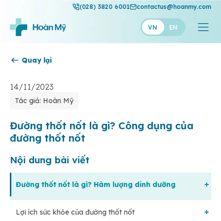
(028) 3820 6001
contactus@hoanmy.com
VN
EN
Quay lại
Hoàn Mỹ
Hoàn Mỹ Gold
14/11/2023
Tác giả: Hoàn Mỹ
Hạnh Phúc
Thuận Mỹ
Đường thốt nốt là gì? Công dụng của
đường thốt nốt
Nội dung bài viết
Đường thốt nốt là gì? Hàm lượng dinh dưỡng
Lợi ích sức khỏe của đường thốt nốt
Đường thốt nốt là gì?