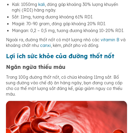
Kali: 1050mg
kali
, đóng góp khoảng 30% lượng khuyến
nghị (RDI) hàng ngày.
Sắt: 11mg, tương đương khoảng 61% RDI.
Magiê: 70-90 gram, đóng góp khoảng 20% RDI.
Mangan: 0,2 – 0,5 mg, tương đương khoảng 10-20% RDI.
Ngoài ra, đường thốt nốt có một lượng nhỏ các
vitamin B
và
khoáng chất như
canxi
, kẽm, phốt pho và đồng.
Lợi ích sức khỏe của đường thốt nốt
Ngăn ngừa thiếu máu
Trong 100g đường thốt nốt, có chứa khoảng 11mg sắt. Bổ
sung đường vào chế độ ăn hàng ngày, bạn đang cung cấp
cho cơ thể một lượng sắt đáng kể, giúp giảm nguy cơ thiếu
máu.