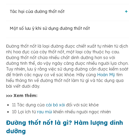
Tác hại của đường thốt nốt
Ngăn ngừa thiếu máu
Hàm lượng dinh dưỡng của đường thốt nốt
Một số lưu ý khi sử dụng đường thốt nốt
Tăng lượng đường trong máu
Hỗ trợ hoạt động của tiêu hóa
Đường thốt nốt là loại đường được chiết xuất tự nhiên từ dịch
Tăng nguy cơ béo phì
nhị hoa đực của cây thốt nốt, một loại cây thuộc họ cau.
Tăng cường hệ miễn dịch
Đường thốt nốt chứa nhiều chất dinh dưỡng hơn so với
đường tinh thể, do vậy ngày càng được nhiều người lựa chọn.
Tuy nhiên, lưu ý rằng việc sử dụng đường cần được kiểm soát
Tăng nguy cơ gây ra vấn đề đường ruột
Tốt cho xương
để tránh các nguy cơ về sức khỏe. Hãy cùng
Hoàn Mỹ
tìm
hiểu thông tin về đường thốt nốt làm từ gì và tác dụng qua
bài viết dưới đây.
>>> Xem thêm:
11 Tác dụng của
cải bó xôi
đối với sức khỏe
10 Lợi ích từ
rau mùi
khiến nhiều người ngạc nhiên
Đường thốt nốt là gì? Hàm lượng dinh
dưỡng