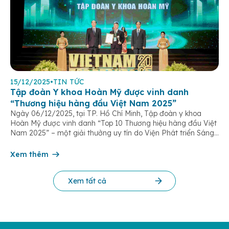
15/12/2025
•
TIN TỨC
Tập đoàn Y khoa Hoàn Mỹ được vinh danh
“Thương hiệu hàng đầu Việt Nam 2025”
Ngày 06/12/2025, tại TP. Hồ Chí Minh, Tập đoàn y khoa
Hoàn Mỹ được vinh danh “Top 10 Thương hiệu hàng đầu Việt
Nam 2025” – một giải thưởng uy tín do Viện Phát triển Sáng
chế và Đổi mới Công nghệ phối hợp với Trung tâm Nghiên
cứu Phát triển Doanh nghiệp Châu Á […]
Xem thêm
Xem tất cả