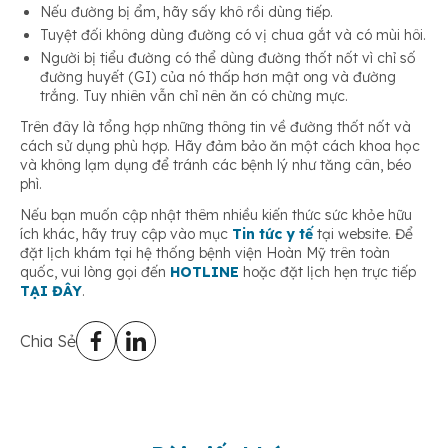
Nếu đường bị ẩm, hãy sấy khô rồi dùng tiếp.
Tuyệt đối không dùng đường có vị chua gắt và có mùi hôi.
Người bị tiểu đường có thể dùng đường thốt nốt vì chỉ số
đường huyết (GI) của nó thấp hơn mật ong và đường
trắng. Tuy nhiên vẫn chỉ nên ăn có chừng mực.
Trên đây là tổng hợp những thông tin về đường thốt nốt và
cách sử dụng phù hợp. Hãy đảm bảo ăn một cách khoa học
và không lạm dụng để tránh các bệnh lý như tăng cân, béo
phì.
Nếu bạn muốn cập nhật thêm nhiều kiến thức sức khỏe hữu
ích khác, hãy truy cập vào mục
Tin tức y tế
tại website. Để
đặt lịch khám tại hệ thống bệnh viện Hoàn Mỹ trên toàn
quốc, vui lòng gọi đến
HOTLINE
hoặc đặt lịch hẹn trực tiếp
TẠI ĐÂY
.
Chia Sẻ