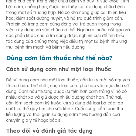
năng của cơm trong việc chữa bệnh và duy trì sức khỏe. Tinh
bột cơm, chẳng hạn, được tìm thấy có tác dụng chữa bệnh
trong một số trường hợp. Nó có khả năng giúp cải thiện tiêu
hóa, kiểm soát đường huyết, và hỗ trợ quá trình giảm cân.
Protein có trong cơm cũng đóng vai trò quan trọng trong
việc xây dựng và sửa chữa cơ thể. Ngoài ra, nước cốt gạo và
các phần khác của cơm cũng được nghiên cứu để tìm hiểu
tác dụng của chúng trong việc điều trị một số bệnh như ung
thư, bệnh tim mạch và bệnh tiểu đường.
Dùng cơm làm thuốc như thế nào?
Cách sử dụng cơm như một loại thuốc
Để sử dụng cơm như một loại thuốc, cần lưu ý một số nguyên
tắc cơ bản. Thứ nhất, chọn loại cơm phù hợp với mục đích sử
dụng. Cơm nâu thường được ưu tiên hơn cơm trắng vì nó có
nhiều chất xơ và giữ được nhiều dưỡng chất hơn. Thứ hai,
cần làm sạch cơm kỹ trước khi sử dụng để loại bỏ các tạp
chất có thể gây hại cho sức khỏe. Cuối cùng, cần tuân thủ
liều lượng và thời gian sử dụng cơm theo hướng dẫn của
chuyên gia y tế hoặc bác sĩ.
Theo dõi và đánh giá tác dụng