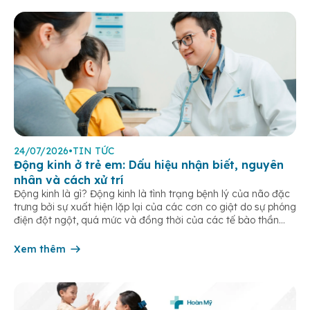
24/07/2026
•
TIN TỨC
Động kinh ở trẻ em: Dấu hiệu nhận biết, nguyên
nhân và cách xử trí
Động kinh là gì? Động kinh là tình trạng bệnh lý của não đặc
trưng bởi sự xuất hiện lặp lại của các cơn co giật do sự phóng
điện đột ngột, quá mức và đồng thời của các tế bào thần
kinh trong não. Những cơn này có thể gây ra rối loạn vận […]
Xem thêm