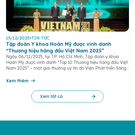
15/12/2025
•
TIN TỨC
Tập đoàn Y khoa Hoàn Mỹ được vinh danh
“Thương hiệu hàng đầu Việt Nam 2025”
Ngày 06/12/2025, tại TP. Hồ Chí Minh, Tập đoàn y khoa
Hoàn Mỹ được vinh danh “Top 10 Thương hiệu hàng đầu Việt
Nam 2025” – một giải thưởng uy tín do Viện Phát triển Sáng
chế và Đổi mới Công nghệ phối hợp với Trung tâm Nghiên
cứu Phát triển Doanh nghiệp Châu Á […]
Xem thêm
Xem tất cả