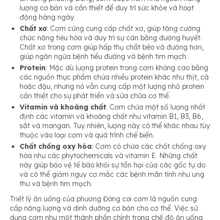
lượng cơ bản và cần thiết để duy trì sức khỏe và hoạt
động hàng ngày.
Chất xơ
: Cơm cũng cung cấp chất xơ, giúp tăng cường
chức năng tiêu hóa và duy trì sự cân bằng đường huyết.
Chất xơ trong cơm giúp hấp thụ chất béo và đường hơn,
giúp ngăn ngừa bệnh tiểu đường và bệnh tim mạch.
Protein
: Mặc dù lượng protein trong cơm không cao bằng
các nguồn thực phẩm chứa nhiều protein khác như thịt, cá
hoặc đậu, nhưng nó vẫn cung cấp một lượng nhỏ protein
cần thiết cho sự phát triển và sửa chữa cơ thể.
Vitamin và khoáng chất
: Cơm chứa một số lượng nhất
định các vitamin và khoáng chất như vitamin B1, B3, B6,
sắt và mangan. Tuy nhiên, lượng này có thể khác nhau tùy
thuộc vào loại cơm và quá trình chế biến.
Chất chống oxy hóa
: Cơm có chứa các chất chống oxy
hóa như các phytochemicals và vitamin E. Những chất
này giúp bảo vệ tế bào khỏi sự tổn hại của các gốc tự do
và có thể giảm nguy cơ mắc các bệnh mãn tính như ung
thư và bệnh tim mạch.
Triết lý ăn uống của phương Đông coi cơm là nguồn cung
cấp năng lượng và dinh dưỡng cơ bản cho cơ thể. Việc sử
dụng cơm như một thành phần chính trong chế độ ăn uống