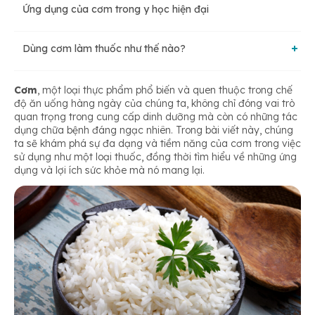
Ứng dụng của cơm trong y học hiện đại
Dùng cơm làm thuốc như thế nào?
Cách sử dụng cơm như một loại thuốc
Cơm
, một loại thực phẩm phổ biến và quen thuộc trong chế
độ ăn uống hàng ngày của chúng ta, không chỉ đóng vai trò
quan trọng trong cung cấp dinh dưỡng mà còn có những tác
dụng chữa bệnh đáng ngạc nhiên. Trong bài viết này, chúng
Theo dõi và đánh giá tác dụng
ta sẽ khám phá sự đa dạng và tiềm năng của cơm trong việc
sử dụng như một loại thuốc, đồng thời tìm hiểu về những ứng
dụng và lợi ích sức khỏe mà nó mang lại.