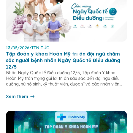
13/05/2026
•
TIN TỨC
Tập đoàn y khoa Hoàn Mỹ tri ân đội ngũ chăm
sóc người bệnh nhân Ngày Quốc tế Điều dưỡng
12/5
Nhân Ngày Quốc tế Điều dưỡng 12/5, Tập đoàn Y khoa
Hoàn Mỹ trân trọng gửi lời tri ân sâu sắc đến đội ngũ điều
dưỡng, nữ hộ sinh, kỹ thuật viên, dược sĩ và các nhân viên
chăm sóc người bệnh trên toàn hệ thống – những người luôn
âm thầm đồng hành trên […]
Xem thêm