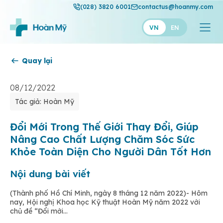
(028) 3820 6001
contactus@hoanmy.com
VN
EN
Quay lại
Hoàn Mỹ
Hoàn Mỹ Gold
08/12/2022
Tác giả: Hoàn Mỹ
Hạnh Phúc
Thuận Mỹ
Đổi Mới Trong Thế Giới Thay Đổi, Giúp
Nâng Cao Chất Lượng Chăm Sóc Sức
Khỏe Toàn Diện Cho Người Dân Tốt Hơn
Nội dung bài viết
(Thành phố Hồ Chí Minh, ngày 8 tháng 12 năm 2022)- Hôm
nay, Hội nghị Khoa học Kỹ thuật Hoàn Mỹ năm 2022 với
chủ đề “Đổi mới...