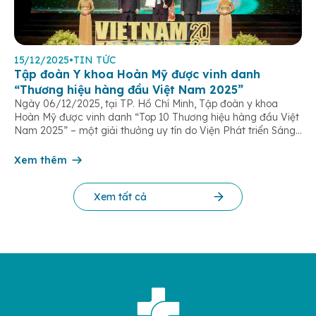
15/12/2025
•
TIN TỨC
Tập đoàn Y khoa Hoàn Mỹ được vinh danh
“Thương hiệu hàng đầu Việt Nam 2025”
Ngày 06/12/2025, tại TP. Hồ Chí Minh, Tập đoàn y khoa
Hoàn Mỹ được vinh danh “Top 10 Thương hiệu hàng đầu Việt
Nam 2025” – một giải thưởng uy tín do Viện Phát triển Sáng
chế và Đổi mới Công nghệ phối hợp với Trung tâm Nghiên
cứu Phát triển Doanh nghiệp Châu Á […]
Xem thêm
Xem tất cả