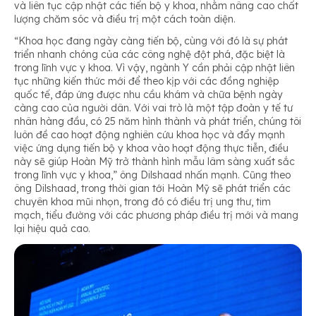
và liên tục cập nhật các tiến bộ y khoa, nhằm nâng cao chất
lượng chăm sóc và điều trị một cách toàn diện.
“Khoa học đang ngày càng tiến bộ, cùng với đó là sự phát
triển nhanh chóng của các công nghệ đột phá, đặc biệt là
trong lĩnh vực y khoa. Vì vậy, ngành Y cần phải cập nhật liên
tục những kiến thức mới để theo kịp với các đồng nghiệp
quốc tế, đáp ứng được nhu cầu khám và chữa bệnh ngày
càng cao của người dân. Với vai trò là một tập đoàn y tế tư
nhân hàng đầu, có 25 năm hình thành và phát triển, chúng tôi
luôn đề cao hoạt động nghiên cứu khoa học và đẩy mạnh
việc ứng dụng tiến bộ y khoa vào hoạt động thực tiễn, điều
này sẽ giúp Hoàn Mỹ trở thành hình mẫu lâm sàng xuất sắc
trong lĩnh vực y khoa,” ông Dilshaad nhấn mạnh. Cũng theo
ông Dilshaad, trong thời gian tới Hoàn Mỹ sẽ phát triển các
chuyên khoa mũi nhọn, trong đó có điều trị ung thư, tim
mạch, tiểu đường với các phương pháp điều trị mới và mang
lại hiệu quả cao.