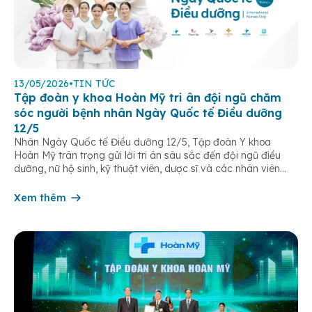
13/05/2026
•
TIN TỨC
Tập đoàn y khoa Hoàn Mỹ tri ân đội ngũ chăm
sóc người bệnh nhân Ngày Quốc tế Điều dưỡng
12/5
Nhân Ngày Quốc tế Điều dưỡng 12/5, Tập đoàn Y khoa
Hoàn Mỹ trân trọng gửi lời tri ân sâu sắc đến đội ngũ điều
dưỡng, nữ hộ sinh, kỹ thuật viên, dược sĩ và các nhân viên
chăm sóc người bệnh trên toàn hệ thống – những người luôn
âm thầm đồng hành trên […]
Xem thêm