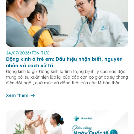
24/07/2026
•
TIN TỨC
Động kinh ở trẻ em: Dấu hiệu nhận biết, nguyên
nhân và cách xử trí
Động kinh là gì? Động kinh là tình trạng bệnh lý của não đặc
trưng bởi sự xuất hiện lặp lại của các cơn co giật do sự phóng
điện đột ngột, quá mức và đồng thời của các tế bào thần
kinh trong não. Những cơn này có thể gây ra rối loạn vận […]
Xem thêm