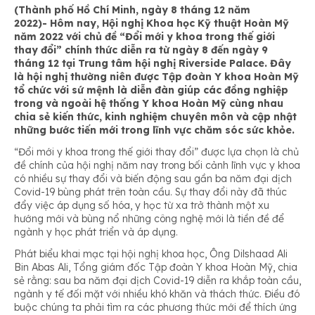
(Thành phố Hồ Chí Minh, ngày 8 tháng 12 năm
2022)-
Hôm nay, Hội nghị Khoa học Kỹ thuật Hoàn Mỹ
năm 2022
với chủ đề “Đổi mới y khoa trong thế giới
thay đổi” chính thức diễn ra từ ngày 8 đến ngày 9
tháng 12 tại Trung tâm hội nghị Riverside Palace. Đây
là hội nghị thường niên được Tập đoàn Y khoa Hoàn Mỹ
tổ chức với sứ mệnh là diễn đàn giúp các đồng nghiệp
trong và ngoài hệ thống Y khoa Hoàn Mỹ cùng nhau
chia sẻ kiến thức, kinh nghiệm chuyên môn và cập nhật
những bước tiến mới trong lĩnh vực chăm sóc sức khỏe.
“Đổi mới y khoa trong thế giới thay đổi” được lựa chọn là chủ
đề chính của hội nghị năm nay trong bối cảnh lĩnh vực y khoa
có nhiều sự thay đổi và biến động sau gần ba năm đại dịch
Covid-19 bùng phát trên toàn cầu. Sự thay đổi này đã thúc
đẩy việc áp dụng số hóa, y học từ xa trở thành một xu
hướng mới và bùng nổ những công nghệ mới là tiền đề để
ngành y học phát triển và áp dụng.
Phát biểu khai mạc tại hội nghị khoa học, Ông Dilshaad Ali
Bin Abas Ali, Tổng giám đốc Tập đoàn Y khoa Hoàn Mỹ, chia
sẻ rằng: sau ba năm đại dịch Covid-19 diễn ra khắp toàn cầu,
ngành y tế đối mặt với nhiều khó khăn và thách thức. Điều đó
buộc chúng ta phải tìm ra các phương thức mới để thích ứng