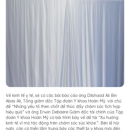
Về kinh tế y tế, sẽ có các bài báo cáo ông Dilshaad Ali Bin
Abas Ali, Tổng giám đốc Tập đoàn Y khoa Hoàn Mỹ. với chủ
đề “Những yếu tố then chốt để thúc đẩy chăm sóc tích hợp
hiệu quả” và ông Erwin Debaere Giám đốc tài chính của Tập
đoàn Y khoa Hoàn Mỹ có bài trình bày về đề tài “Xu hướng
kinh tế vĩ mô tác động trên chăm sóc sức khỏe.”. Bên lề hội
nghị, còn có triển lãm trưng bày các thiết bị y khoa mới đến