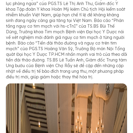
lực phòng ngừa” của PGS.TS Lê Thị Anh Thư, Giám đốc Y
khoa Tập đoàn Y khoa Hoàn Mỹ kiêm Chủ tịch Hội kiểm soát
nhiễm khuẩn Việt Nam, giúp hạn chế tỉ lệ đề kháng kháng
sinh đang ngày càng gia tăng tại Việt Nam. Báo cáo “Phân
tầng nguy cơ tim mạch với hs-cTnI” của TS.BS Bùi Thế
Dũng, Trưởng khoa Tim mạch Bệnh viện Đại học Y Dược nói
về xét nghiệm mới đánh giá nguy cơ tim mạch ở từng người
bệnh. Báo cáo “Tiền đái tháo đường và nguy cơ trên tim
mạch” của PGS.TS Hoàng Văn Sỹ, Trưởng Bộ môn Nội Tổng
quát Đại học Y Dược TP.HCM nhấn mạnh vai trò của theo dõi
tiền đái tháo đường. TS.BS Lê Tuấn Anh, Giám đốc Trung tâm
Ung bướu của Bệnh viện Chợ Rẫy sẽ đề cập đến những cập
nhật về điều trị tế bào đích trong ung thư, một phương pháp
điều trị mới, giúp giảm hoặc thay thế hóa trị.