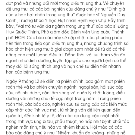
đột phá và những đổi mới trong điều trị ung thư. Về chuyên
đề ung thư, có các bài nghiên cứu đáng chú ý như “Định giá
của y học hạt nhân trong ung thư” được bác sĩ Nguyễn Duy
Cảnh, Trưởng khoa Y học Hạt nhân Bệnh viện Chợ Rẫy trình
bày, “Vai trò tư vấn đa ngành trong ung thư” của bác sĩ Đặng
Huy Quốc Thịnh, Phó giám đốc Bệnh viện Ung bướu Thành
phố HCM. Các báo cáo này sẽ cập nhật các phương pháp
tiên tiến trong tiếp cận điều trị ung thư, những chương trình số
hóa phát hiện ung thư ở giai đoạn sớm nhất để từ đó có thể
nâng cao chất lượng điều trị. Đồng thời, với sự tham vấn đa
ngành như dinh dưỡng, luyện tập giúp cho người bệnh có thể
thay đổi lối sống, thích ứng và hạn chế sự diễn tiến nhanh
hơn của bệnh ung thư.
Ngày 9 tháng 12 sẽ diễn ra phiên chính, bao gồm một phiên
toàn thể và ba phiên chuyên ngành: ngoại sản, hồi sức cấp
cứu, nội nhi dược, cận lâm sàng và quản lý chất lượng, điều
dưỡng với những chủ đề cập nhật trong năm. Trong phiên
toàn thể, các báo cáo, nghiên cứu sẽ cung cấp các kiến thức
cập nhật các lĩnh vực mới, từ những vấn đề liên quan đến
quản trị, đến kinh tế y tế, đến các áp dụng cập nhật nhất
trong lĩnh vực ung bướu, phẫu thuật, hô hấp như bệnh phổi tắc
nghẽn mãn tính, tiêu hóa và nhiễm khuẩn. Hội thảo có các
báo cáo đáng chú ý như “Nhiễm khuẩn đa kháng- những nỗ