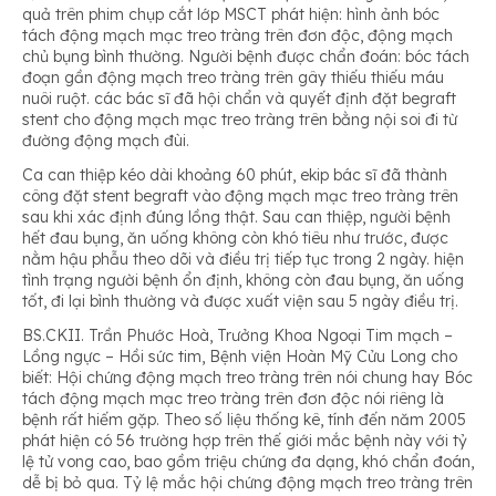
quả trên phim chụp cắt lớp MSCT phát hiện: hình ảnh bóc
tách động mạch mạc treo tràng trên đơn độc, động mạch
chủ bụng bình thường. Người bệnh được chẩn đoán: bóc tách
đoạn gần động mạch treo tràng trên gây thiếu thiếu máu
nuôi ruột. các bác sĩ đã hội chẩn và quyết định đặt begraft
stent cho động mạch mạc treo tràng trên bằng nội soi đi từ
đường động mạch đùi.
Ca can thiệp kéo dài khoảng 60 phút, ekip bác sĩ đã thành
công đặt stent begraft vào động mạch mạc treo tràng trên
sau khi xác định đúng lồng thật. Sau can thiệp, người bệnh
hết đau bụng, ăn uống không còn khó tiêu như trước, được
nằm hậu phẫu theo dõi và điều trị tiếp tục trong 2 ngày. hiện
tình trạng người bệnh ổn định, không còn đau bụng, ăn uống
tốt, đi lại bình thường và được xuất viện sau 5 ngày điều trị.
BS.CKII. Trần Phước Hoà, Trưởng Khoa Ngoại Tim mạch –
Lồng ngực – Hồi sức tim, Bệnh viện Hoàn Mỹ Cửu Long cho
biết: Hội chứng động mạch treo tràng trên nói chung hay Bóc
tách động mạch mạc treo tràng trên đơn độc nói riêng là
bệnh rất hiếm gặp. Theo số liệu thống kê, tính đến năm 2005
phát hiện có 56 trường hợp trên thế giới mắc bệnh này với tỷ
lệ tử vong cao, bao gồm triệu chứng đa dạng, khó chẩn đoán,
dễ bị bỏ qua. Tỷ lệ mắc hội chứng động mạch treo tràng trên