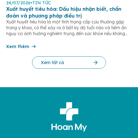
24/07/2026
•
TIN TỨC
Xuất huyết tiêu hóa: Dấu hiệu nhận biết, chẩn
đoán và phương pháp điều trị
Xuất huyết tiêu hóa là một tình trạng cấp cứu thường gặp
trong y khoa, có thể xảy ra ở bất kỳ độ tuổi nào và tiềm ẩn
nguy cơ ảnh hưởng nghiêm trọng đến sức khỏe nếu không
được phát hiện và điều trị kịp thời. Bài viết dưới đây giúp bạn
hiểu rõ […]
Xem thêm
Xem tất cả