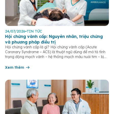
24/07/2026
•
TIN TỨC
Hội chứng vành cấp: Nguyên nhân, triệu chứng
và phương pháp điều trị
Hội chứng vành cấp là gì? Hội chứng vành cấp (Acute
Coronary Syndrome – ACS) là thuật ngữ dùng để mô tả tình
trạng động mạch vành – hệ thống mạch máu nuôi tim – bị
tắc nghẽn một phần hoặc hoàn toàn, khiến lưu lượng máu
đến cơ tim giảm hoặc ngừng đột ngột. […]
Xem thêm