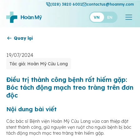
(028) 3820 6001
contactus@hoanmy.com
VN
EN
Quay lại
Hoàn Mỹ
Hoàn Mỹ Gold
19/07/2024
Tác giả: Hoàn Mỹ Cửu Long
Hạnh Phúc
Thuận Mỹ
Điều trị thành công bệnh rất hiếm gặp:
Bóc tách động mạch treo tràng trên đơn
độc
Nội dung bài viết
Các bác sĩ Bệnh viện Hoàn Mỹ Cửu Long vừa can thiệp đặt
stent thành công, giữ nguyên vẹn ruột cho người bệnh bị bóc
tách động mạch mạc treo tràng trên hiếm gặp
.