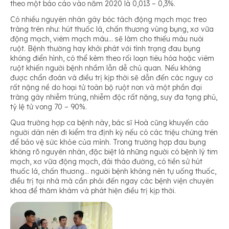
theo một báo cáo vào năm 2020 là 0,013 – 0,3%.
Có nhiều nguyên nhân gây bóc tách động mạch mạc treo
tràng trên như: hút thuốc lá, chấn thương vùng bụng, xơ vữa
động mạch, viêm mạch máu… sẽ làm cho thiếu máu nuôi
ruột. Bệnh thường hay khởi phát với tình trạng đau bụng
không điển hình, có thể kèm theo rối loạn tiêu hóa hoặc viêm
ruột khiến người bệnh nhầm lẫn dễ chủ quan. Nếu không
được chẩn đoán và điều trị kịp thời sẽ dẫn đến các nguy cơ
rất nặng nề do hoại tử toàn bộ ruột non và một phần đại
tràng gây nhiễm trùng, nhiễm độc rất nặng, suy đa tạng phủ,
tỷ lệ tử vong 70 – 90%.
Qua trường hợp ca bệnh này, bác sĩ Hoà cũng khuyến cáo
người dân nên đi kiểm tra định kỳ nếu có các triệu chứng trên
để bảo vệ sức khỏe của mình. Trong trường hợp đau bụng
không rõ nguyên nhân, đặc biệt là những người có bệnh lý tim
mạch, xơ vữa động mạch, đái tháo đường, có tiền sử hút
thuốc lá, chấn thương… người bệnh không nên tự uống thuốc,
điều trị tại nhà mà cần phải đến ngay các bệnh viện chuyên
khoa để thăm khám và phát hiện điều trị kịp thời.