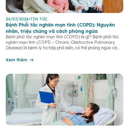
24/07/2026
•
TIN TỨC
Bệnh Phổi tắc nghẽn mạn tính (COPD): Nguyên
nhân, triệu chứng và cách phòng ngừa
Bệnh phổi tắc nghẽn mạn tính (COPD) là gì? Bệnh phổi tắc
nghẽn mạn tính (COPD – Chronic Obstructive Pulmonary
Disease) là bệnh lý hô hấp phổ biến, có thể phòng ngừa và
điều trị được nếu phát hiện sớm. Bệnh đặc trưng bởi các triệu
chứng hô hấp mạn tính như khó thở, ho […]
Xem thêm