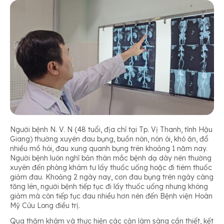
Người bệnh N. V. N (48 tuổi, địa chỉ tại Tp. Vị Thanh, tỉnh Hậu
Giang) thường xuyên đau bụng, buồn nôn, nôn ói, khó ăn, đổ
nhiều mồ hôi, đau xung quanh bụng trên khoảng 1 năm nay.
Người bệnh luôn nghĩ bản thân mắc bệnh dạ dày nên thường
xuyên đến phòng khám tư lấy thuốc uống hoặc đi tiêm thuốc
giảm đau. Khoảng 2 ngày nay, cơn đau bụng trên ngày càng
tăng lên, người bệnh tiếp tục đi lấy thuốc uống nhưng không
giảm mà còn tiếp tục đau nhiều hơn nên đến Bệnh viện Hoàn
Mỹ Cửu Long điều trị.
Qua thăm khám và thực hiện các cận lâm sàng cần thiết, kết