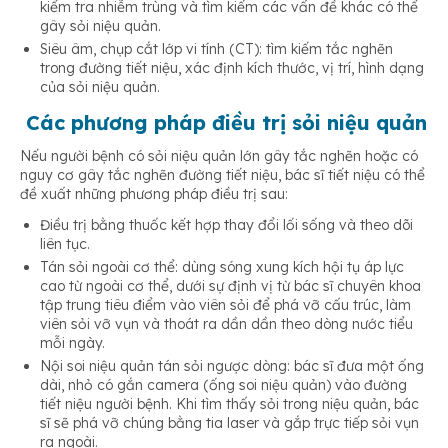
kiểm tra nhiễm trùng và tìm kiếm các vấn đề khác có thể
gây sỏi niệu quản.
Siêu âm, chụp cắt lớp vi tính (CT): tìm kiếm tắc nghẽn
trong đường tiết niệu, xác định kích thước, vị trí, hình dạng
của sỏi niệu quản.
Các phương pháp điều trị sỏi niệu quản
Nếu người bệnh có sỏi niệu quản lớn gây tắc nghẽn hoặc có
nguy cơ gây tắc nghẽn đường tiết niệu, bác sĩ tiết niệu có thể
đề xuất những phương pháp điều trị sau:
Điều trị bằng thuốc kết hợp thay đổi lối sống và theo dõi
liên tục.
Tán sỏi ngoài cơ thể: dùng sóng xung kích hội tụ áp lực
cao từ ngoài cơ thể, dưới sự định vị từ bác sĩ chuyên khoa
tập trung tiêu điểm vào viên sỏi để phá vỡ cấu trúc, làm
viên sỏi vỡ vụn và thoát ra dần dần theo dòng nước tiểu
mỗi ngày.
Nội soi niệu quản tán sỏi ngược dòng: bác sĩ đưa một ống
dài, nhỏ có gắn camera (ống soi niệu quản) vào đường
tiết niệu người bệnh. Khi tìm thấy sỏi trong niệu quản, bác
sĩ sẽ phá vỡ chúng bằng tia laser và gắp trực tiếp sỏi vụn
ra ngoài.