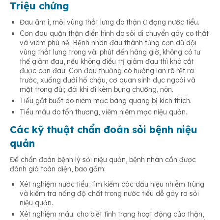
Triệu chứng
Đau âm ỉ, mỏi vùng thắt lưng do thận ứ đọng nước tiểu.
Cơn đau quặn thận điển hình do sỏi di chuyển gây co thắt
và viêm phù nề. Bệnh nhân đau thành từng cơn dữ dội
vùng thắt lưng trong vài phút đến hàng giờ, không có tư
thế giảm đau, nếu không điều trị giảm đau thì khó cắt
được cơn đau. Cơn đau thường có hướng lan rõ rệt ra
trước, xuống dưới hố chậu, cơ quan sinh dục ngoài và
mặt trong đùi; đôi khi đi kèm bụng chướng, nôn.
Tiểu gắt buốt do niêm mạc bàng quang bị kích thích.
Tiểu máu do tổn thương, viêm niêm mạc niệu quản.
Các kỹ thuật chẩn đoán sỏi bệnh niệu
quản
Để chẩn đoán bệnh lý sỏi niệu quản, bệnh nhân cần được
đánh giá toàn diện, bao gồm:
Xét nghiệm nước tiểu: tìm kiếm các dấu hiệu nhiễm trùng
và kiểm tra nồng độ chất trong nước tiểu dễ gây ra sỏi
niệu quản.
Xét nghiệm máu: cho biết tình trạng hoạt động của thận,