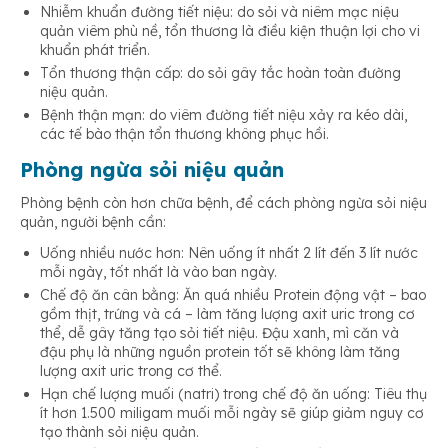
Nhiễm khuẩn đường tiết niệu: do sỏi và niêm mạc niệu
quản viêm phù nề, tổn thương là điều kiện thuận lợi cho vi
khuẩn phát triển.
Tổn thương thận cấp: do sỏi gây tắc hoàn toàn đường
niệu quản.
Bệnh thận mạn: do viêm đường tiết niệu xảy ra kéo dài,
các tế bào thận tổn thương không phục hồi.
Phòng ngừa sỏi niệu quản
Phòng bệnh còn hơn chữa bệnh, để cách phòng ngừa sỏi niệu
quản, người bệnh cần:
Uống nhiều nước hơn: Nên uống ít nhất 2 lít đến 3 lít nước
mỗi ngày, tốt nhất là vào ban ngày.
Chế độ ăn cân bằng: Ăn quá nhiều Protein động vật – bao
gồm thịt, trứng và cá – làm tăng lượng axit uric trong cơ
thể, dễ gây tăng tạo sỏi tiết niệu. Đậu xanh, mì căn và
đậu phụ là những nguồn protein tốt sẽ không làm tăng
lượng axit uric trong cơ thể.
Hạn chế lượng muối (natri) trong chế độ ăn uống: Tiêu thụ
ít hơn 1.500 miligam muối mỗi ngày sẽ giúp giảm nguy cơ
tạo thành sỏi niệu quản.