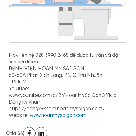
Hãy liên hệ 028 3990 2468 để được tư vấn và đặt
lịch hẹn khám.
BỆNH VIỆN HOÀN MỸ SÀI GÒN
60-60A Phan Xích Long, P.1, Q.Phú Nhuận,
TP.HCM
Youtube:
www.youtube.com/c/BVHoanMySaiGonOfficial
Đăng ký khám:
https://dangkykham.hoanmysaigon.com/
Website:
www.hoanmysaigon.com
Chia Sẻ