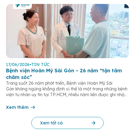
17/06/2026
•
TIN TỨC
Bệnh viện Hoàn Mỹ Sài Gòn – 26 năm “tận tâm
chăm sóc”
Trong suốt 26 năm phát triển, Bệnh viện Hoàn Mỹ Sài
Gòn không ngừng khẳng định vị thế là một trong những bệnh
viện tư nhân uy tín tại TP.HCM, nhiều năm liền được ghi nhận
trong nhóm 10 bệnh viện có chất lượng hàng đầu theo các bộ
tiêu chí đánh giá của Bộ y tế. Điều tạo nên giá trị của […]
Xem thêm
Xem tất cả