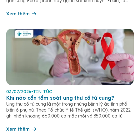
gần sông Ebola (trước đây gọi là sốt xuất huyết Ebola) là
một bệnh truyền nhiễm cấp tính, có thể bùng phát thành
dịch. Bệnh lây truyền do tiếp xúc trực […]
Xem thêm
03/07/2026
•
TIN TỨC
Khi nào cần tầm soát ung thư cổ tử cung?
Ung thư cổ tử cung là một trong những bệnh lý ác tính phổ
biến ở phụ nữ. Theo Tổ chức Y tế Thế giới (WHO), năm 2022
ghi nhận khoảng 660.000 ca mắc mới và 350.000 ca tử
vong do ung thư cổ tử cung trên toàn cầu. Tầm soát ung thư
cổ tử […]
Xem thêm