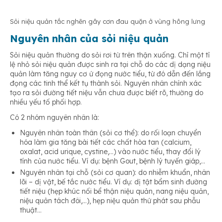
Sỏi niệu quản tắc nghẽn gây cơn đau quặn ở vùng hông lưng
Nguyên nhân của sỏi niệu quản
Sỏi niệu quản thường do sỏi rơi từ trên thận xuống. Chỉ một tỉ
lệ nhỏ sỏi niệu quản được sinh ra tại chỗ do các dị dạng niệu
quản làm tăng nguy cơ ứ đọng nước tiểu, từ đó dẫn đến lắng
đọng các tinh thể kết tụ thành sỏi. Nguyên nhân chính xác
tạo ra sỏi đường tiết niệu vẫn chưa được biết rõ, thường do
nhiều yếu tố phối hợp.
Có 2 nhóm nguyên nhân là:
Nguyên nhân toàn thân (sỏi cơ thể): do rối loạn chuyển
hóa làm gia tăng bài tiết các chất hòa tan (calcium,
oxalat, acid urique, cystine,…) vào nước tiểu, thay đổi lý
tính của nước tiểu. Ví dụ: bệnh Gout, bệnh lý tuyến giáp,…
Nguyên nhân tại chỗ (sỏi cơ quan): do nhiễm khuẩn, nhân
lõi – dị vật, bế tắc nước tiểu. Ví dụ: dị tật bẩm sinh đường
tiết niệu (hẹp khúc nối bể thận niệu quản, nang niệu quản,
niệu quản tách đôi,…), hẹp niệu quản thứ phát sau phẫu
thuật…