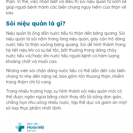
thận. Vì thế, việc nhận biết và điều trị sỏi niệu quản từ sớm sẽ
giúp người bệnh tránh các biến chứng nguy hiểm của thận về
sau.
Sỏi niệu quản là gì?
Niệu quản là ống dẫn nước tiểu từ thận đến bàng quang. Sỏi
niệu quản là sỏi nằm trong lòng niệu quản, gây cản trở dòng
nước tiểu từ thận xuống bàng quang. Sỏi dễ hình thành trong
hệ tiết niệu khi có sự bế tắc, bất thường trong dòng chảy
nước tiểu và/hoặc khi nước tiểu người bệnh có hàm lượng
khoáng chất và muối cao.
Những viên sỏi chặn dòng nước tiểu có thể dẫn đến các biến
chứng từ nhẹ đến nặng nề, bao gồm tổn thương thận, nhiễm
trùng thậm chí tử vong.
Trong nhiều trường hợp, sự hình thành sỏi niệu quản mới có
thể được ngăn ngừa bằng cách thay đổi lối sống đơn giản,
chẳng hạn như uống nhiều nước, tập thể dục và giảm ăn một
số loại thực phẩm nhất định.