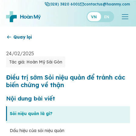
(028) 3820 6001
contactus@hoanmy.com
VN
EN
Quay lại
Hoàn Mỹ
Hoàn Mỹ Gold
24/02/2025
Tác giả: Hoàn Mỹ Sài Gòn
Hạnh Phúc
Thuận Mỹ
Điều trị sớm Sỏi niệu quản để tránh các
biến chứng về thận
Nội dung bài viết
Sỏi niệu quản là gì?
Dấu hiệu của sỏi niệu quản