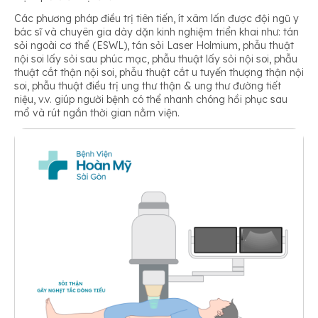
Các phương pháp điều trị tiên tiến, ít xâm lấn được đội ngũ y
bác sĩ và chuyên gia dày dặn kinh nghiệm triển khai như: tán
sỏi ngoài cơ thể (ESWL), tán sỏi Laser Holmium, phẫu thuật
nội soi lấy sỏi sau phúc mạc, phẫu thuật lấy sỏi nội soi, phẫu
thuật cắt thận nội soi, phẫu thuật cắt u tuyến thượng thận nội
soi, phẫu thuật điều trị ung thư thận & ung thư đường tiết
niệu, v.v. giúp người bệnh có thể nhanh chóng hồi phục sau
mổ và rút ngắn thời gian nằm viện.