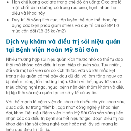
Hạn chế lượng oxalate trong chế độ ăn uống: Oxalate là
một chất dinh dưỡng có trong rau bina, hạnh nhân, hạt
điều và khoai tây.
Duy trì lối sống tích cực, tập luyện thể dục thể thao, áp
dụng các biện pháp giảm stress và duy trì chỉ số BMI ở
mức cân đối (18-25 kg/m2)
Dịch vụ khám và điều trị sỏi niệu quản
tại Bệnh viện Hoàn Mỹ Sài Gòn
Nhiều trường hợp sỏi niệu quản kích thước nhỏ có thể tự đào
thải mà không cần điều trị can thiệp chuyên sâu. Tuy nhiên,
đối với một số viên sỏi có kích thước vừa và lớn mắc kẹt
trong niệu quản có thể gây đau dữ dội và làm tăng nguy cơ
bị nhiễm trùng, tổn thương thận. Chính vì thế, ngay từ khi có
triệu chứng nghi ngờ, người bệnh nên đến thăm khám và điều
trị kịp thời sỏi niệu quản tại cơ sở y tế có uy tín.
Với thế mạnh là bệnh viện đa khoa có nhiều chuyên khoa sâu,
được đầu tư trang thiết bị, cập nhật công nghệ y khoa hiện
đại, khoa Tiết niệu Bệnh viện Hoàn Mỹ Sài Gòn sẵn sàng tiếp
nhận các ca điều trị bệnh sỏi tiết niệu từ giai đoạn điều trị nội
khoa đến tán sỏi công nghệ cao hoặc mổ lấy sỏi mang lại
hiệu quả điều trị tối ưu.