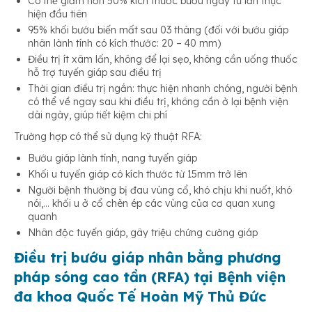
Có thể giảm hơn 50% kích thước bướu ngay từ lần thực
hiện đầu tiên
95% khối bướu biến mất sau 03 tháng (đối với bướu giáp
nhân lành tính có kích thước: 20 – 40 mm)
Điều trị ít xâm lấn, không để lại sẹo, không cần uống thuốc
hỗ trợ tuyến giáp sau điều trị
Thời gian điều trị ngắn: thực hiện nhanh chóng, người bệnh
có thể về ngay sau khi điều trị, không cần ở lại bệnh viện
dài ngày, giúp tiết kiệm chi phí
Trường hợp có thể sử dụng kỹ thuật RFA:
Bướu giáp lành tính, nang tuyến giáp
Khối u tuyến giáp có kích thước từ 15mm trở lên
Người bệnh thường bị đau vùng cổ, khó chịu khi nuốt, khó
nói,… khối u ở cổ chèn ép các vùng của cơ quan xung
quanh
Nhân độc tuyến giáp, gây triệu chứng cường giáp
Điều trị bướu giáp nhân bằng phương
pháp sóng cao tần (RFA) tại Bệnh viện
đa khoa Quốc Tế Hoàn Mỹ Thủ Đức