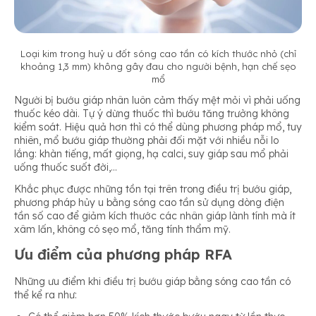
Loại
kim trong huỷ u đốt sóng cao tần có kích thước nhỏ (chỉ
khoảng 1,3 mm) không gây đau cho người bệnh, hạn chế sẹo
mổ
Người bị bướu giáp nhân luôn cảm thấy mệt mỏi vì phải uống
thuốc kéo dài. Tự ý dừng thuốc thì bướu tăng trưởng không
kiểm soát. Hiệu quả hơn thì có thể dùng phương pháp mổ, tuy
nhiên, mổ bướu giáp thường phải đối mặt với nhiều nỗi lo
lắng: khàn tiếng, mất giọng, hạ calci, suy giáp sau mổ phải
uống thuốc suốt đời,…
Khắc phục được những tồn tại trên trong điều trị bướu giáp,
phương pháp hủy u bằng sóng cao tần sử dụng dòng điện
tần số cao để giảm kích thước các nhân giáp lành tính mà ít
xâm lấn, không có sẹo mổ, tăng tính thẩm mỹ.
Ưu điểm của phương pháp RFA
Những ưu điểm khi điều trị bướu giáp bằng sóng cao tần có
thể kể ra như: