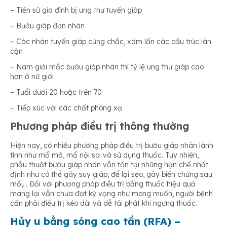
– Tiền sử gia đình bị ung thư tuyến giáp
– Bướu giáp đơn nhân
– Các nhân tuyến giáp cứng chắc, xâm lấn các cấu trúc lân
cận
– Nam giới mắc bướu giáp nhân thì tỷ lệ ung thư giáp cao
hơn ở nữ giới
– Tuổi dưới 20 hoặc trên 70
– Tiếp xúc với các chất phóng xạ
Phương pháp điều trị thông thường
Hiện nay, có nhiều phương pháp điều trị bướu giáp nhân lành
tính như mổ mở, mổ nội soi và sử dụng thuốc. Tuy nhiên,
phẫu thuật bướu giáp nhân vẫn tồn tại những hạn chế nhất
định như có thể gây suy giáp, để lại sẹo, gây biến chứng sau
mổ,… Đối với phương pháp điều trị bằng thuốc hiệu quả
mang lại vẫn chưa đạt kỳ vọng như mong muốn, người bệnh
cần phải điều trị kéo dài và dễ tái phát khi ngưng thuốc.
Hủy u bằng sóng cao tần (RFA) –