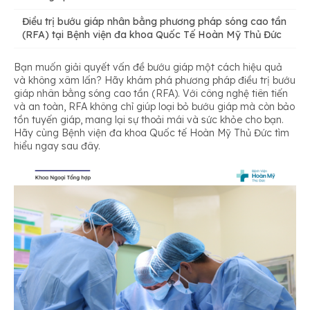
Điều trị bướu giáp nhân bằng phương pháp sóng cao tần
Phương pháp huỷ u bằng sóng cao tần (RFA)
(RFA) tại Bệnh viện đa khoa Quốc Tế Hoàn Mỹ Thủ Đức
Yếu tố nguy cơ
Bạn muốn giải quyết vấn đề bướu giáp một cách hiệu quả
Ưu điểm của phương pháp RFA
và không xâm lấn? Hãy khám phá phương pháp điều trị bướu
Yếu tố làm tăng nguy cơ ung thư tuyến giáp
giáp nhân bằng sóng cao tần (RFA). Với công nghệ tiên tiến
và an toàn, RFA không chỉ giúp loại bỏ bướu giáp mà còn bảo
tồn tuyến giáp, mang lại sự thoải mái và sức khỏe cho bạn.
Hãy cùng Bệnh viện đa khoa Quốc tế Hoàn Mỹ Thủ Đức tìm
Phương pháp điều trị thông thường
hiểu ngay sau đây.