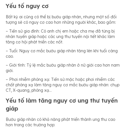
Yếu tố nguy cơ
Bất kỳ ai cũng có thể bị bướu giáp nhân, nhưng một số đối
tượng sẽ có nguy cơ cao hơn những người khác, bao gồm:
– Tiền sử gia đình: Có anh chị em hoặc cha mẹ đã từng bị
nhân tuyến giáp hoặc các ung thư tuyến nội tiết khác làm
tăng cơ hội phát triển các nốt.
– Tuổi: Nguy cơ mắc bướu giáp nhân tăng lên khi tuổi càng
cao.
– Giới tính: Tỷ lệ mắc bướu giáp nhân ở nữ giới cao hơn nam
giới.
– Phơi nhiễm phóng xạ: Tiền sử mặc hoặc phơi nhiễm các
chất phóng xạ làm tăng nguy cơ mắc bướu giáp nhân: chụp
CT, X-quang, phóng xạ…
Yếu tố làm tăng nguy cơ ung thư tuyến
giáp
Bướu giáp nhân có khả năng phát triển thành ung thư cao
hơn trong các trường hợp: