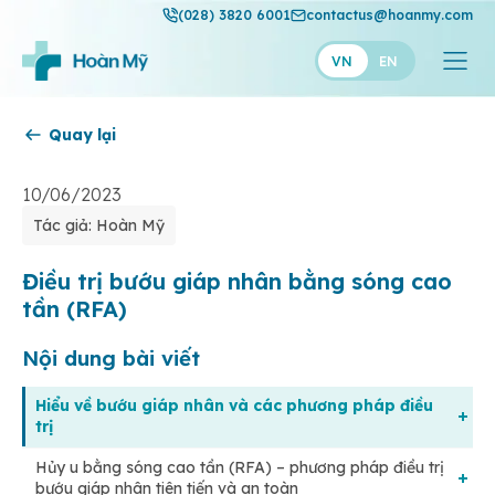
(028) 3820 6001
contactus@hoanmy.com
VN
EN
Quay lại
Hoàn Mỹ
Hoàn Mỹ Gold
10/06/2023
Tác giả: Hoàn Mỹ
Hạnh Phúc
Thuận Mỹ
Điều trị bướu giáp nhân bằng sóng cao
tần (RFA)
Nội dung bài viết
Hiểu về bướu giáp nhân và các phương pháp điều
trị
Hủy u bằng sóng cao tần (RFA) – phương pháp điều trị
Bướu giáp nhân: Bệnh tuyến giáp thường gặp
bướu giáp nhân tiên tiến và an toàn