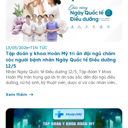
13/05/2026
•
TIN TỨC
Tập đoàn y khoa Hoàn Mỹ tri ân đội ngũ chăm
sóc người bệnh nhân Ngày Quốc tế Điều dưỡng
12/5
Nhân Ngày Quốc tế Điều dưỡng 12/5, Tập đoàn Y khoa
Hoàn Mỹ trân trọng gửi lời tri ân sâu sắc đến đội ngũ điều
dưỡng, nữ hộ sinh, kỹ thuật viên, dược sĩ và các nhân viên
chăm sóc người bệnh trên toàn hệ thống – những người luôn
âm thầm đồng hành trên […]
Xem thêm