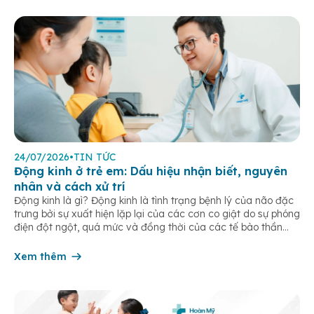
24/07/2026
•
TIN TỨC
Động kinh ở trẻ em: Dấu hiệu nhận biết, nguyên
nhân và cách xử trí
Động kinh là gì? Động kinh là tình trạng bệnh lý của não đặc
trưng bởi sự xuất hiện lặp lại của các cơn co giật do sự phóng
điện đột ngột, quá mức và đồng thời của các tế bào thần
kinh trong não. Những cơn này có thể gây ra rối loạn vận […]
Xem thêm