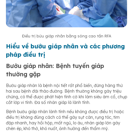
Điều trị bứu giáp nhân bằng sóng cao tần RFA
Hiểu về bướu giáp nhân và các phương
pháp điều trị
Bướu giáp nhân: Bệnh tuyến giáp
thường gặp
Bướu giáp nhân là bệnh nội tiết rất phổ biến, đứng hàng thứ
hai sau bệnh đái tháo đường. Bệnh thường không gây triệu
chứng, có thể được phát hiện tình cờ khi làm siêu âm cổ, chụp
cắt lớp vi tính. Đa số nhân giáp là lành tính.
Bệnh bướu giáp nhân lành tính nếu không được điều trị hoặc
điều trị không đúng cách có thể gây sụt cân, rụng tóc, tim
đập nhanh, hay hồi hộp, mất ngủ, lo âu, nhân giáp lớn gây
chèn ép, khó thở, khó nuốt, ảnh hưởng đến thẩm mỹ.