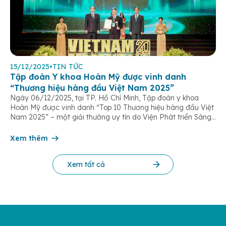
15/12/2025
•
TIN TỨC
Tập đoàn Y khoa Hoàn Mỹ được vinh danh
“Thương hiệu hàng đầu Việt Nam 2025”
Ngày 06/12/2025, tại TP. Hồ Chí Minh, Tập đoàn y khoa
Hoàn Mỹ được vinh danh “Top 10 Thương hiệu hàng đầu Việt
Nam 2025” – một giải thưởng uy tín do Viện Phát triển Sáng
chế và Đổi mới Công nghệ phối hợp với Trung tâm Nghiên
cứu Phát triển Doanh nghiệp Châu Á […]
Xem thêm
Xem tất cả