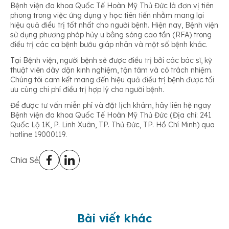
Bệnh viện đa khoa Quốc Tế Hoàn Mỹ Thủ Đức là đơn vị tiên
phong trong việc ứng dụng y học tiên tiến nhằm mang lại
hiệu quả điều trị tốt nhất cho người bệnh. Hiện nay, Bệnh viện
sử dụng phương pháp hủy u bằng sóng cao tần (RFA) trong
điều trị các ca bệnh bướu giáp nhân và một số bệnh khác.
Tại Bệnh viện, người bệnh sẽ được điều trị bởi các bác sĩ, kỹ
thuật viên dày dặn kinh nghiệm, tận tâm và có trách nhiệm.
Chúng tôi cam kết mang đến hiệu quả điều trị bệnh được tối
ưu cùng chi phí điều trị hợp lý cho người bệnh.
Để được tư vấn miễn phí và đặt lịch khám, hãy liên hệ ngay
Bệnh viện đa khoa Quốc Tế Hoàn Mỹ Thủ Đức (Địa chỉ: 241
Quốc Lộ 1K, P. Linh Xuân, TP. Thủ Đức, TP. Hồ Chí Minh) qua
hotline 19000119.
Chia Sẻ
Bài viết khác