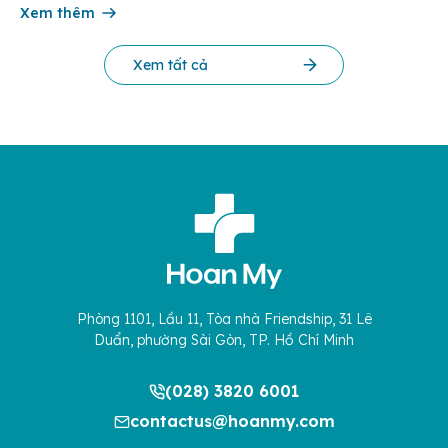
cứu Phát triển Doanh nghiệp Châu Á […]
Xem thêm
Xem tất cả
Phòng 1101, Lầu 11, Tòa nhà Friendship, 31 Lê
Duẩn, phường Sài Gòn, TP. Hồ Chí Minh
(028) 3820 6001
contactus@hoanmy.com