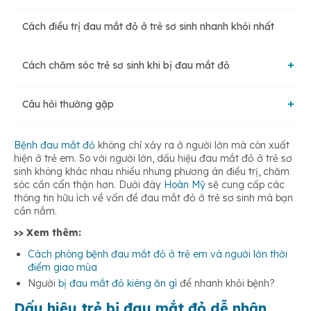
Cách điều trị đau mắt đỏ ở trẻ sơ sinh nhanh khỏi nhất
Cách chăm sóc trẻ sơ sinh khi bị đau mắt đỏ
Câu hỏi thường gặp
Vệ sinh mắt cho trẻ hàng ngày
Đau mắt đỏ ở trẻ sơ sinh có sốt không?
Bệnh đau mắt đỏ
không chỉ xảy ra ở người lớn mà còn xuất
Tăng cường sức đề kháng cho bé
hiện ở trẻ em. So với người lớn, dấu hiệu đau mắt đỏ ở trẻ sơ
sinh không khác nhau nhiều nhưng phương án điều trị, chăm
sóc cần cẩn thận hơn. Dưới đây
Hoàn Mỹ
sẽ cung cấp các
Đau mắt đỏ một bên nhưng không đau là bị gì?
thông tin hữu ích về vấn đề đau mắt đỏ ở trẻ sơ sinh mà bạn
Phòng dịch đau mắt đỏ
cần nắm.
>> Xem thêm:
Cách phòng bệnh đau mắt đỏ ở trẻ em và người lớn thời
điểm giao mùa
Người
bị đau mắt đỏ kiêng ăn gì
để nhanh khỏi bệnh?
Dấu hiệu trẻ bị đau mắt đỏ dễ nhận