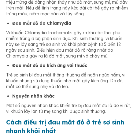
triệu trứng dễ dàng nhận thấy như đỏ mắt, sưng mí, mủ dày
trên mắt. Nếu để tình trạng này kéo dài có thể gây ra nhiễm
trùng máu, niêm mạc não và tủy sống.
Đau mắt đỏ do Chlamydia
Vi khuẩn Chlamydia trachomatis gây ra khi các thai phụ
nhiễm trùng ở bộ phận sinh dục. Khi sinh thường, vi khuẩn
này sẽ lây sang trẻ sơ sinh và khởi phát bệnh từ 5 đến 12
ngày sau sinh. Biểu hiện đau mắt đỏ rõ ràng nhất do
Chlamydia gây ra là đỏ mắt, sưng mí và chảy mủ.
Đau mắt đỏ do kích ứng với thuốc
Trẻ sơ sinh bị đau mắt thông thường để ngăn ngừa nấm, vi
khuẩn nhưng sử dụng thuốc nhỏ mắt gây kích ứng. Do đó,
mắt có thể sưng nhẹ và đỏ lên.
Nguyên nhân khác
Một số nguyên nhân khác khiến trẻ bị đau mắt đỏ là do vi rút,
vi khuẩn lây lan từ mẹ sang khi được sinh thường.
Cách điều trị đau mắt đỏ ở trẻ sơ sinh
nhanh khỏi nhất