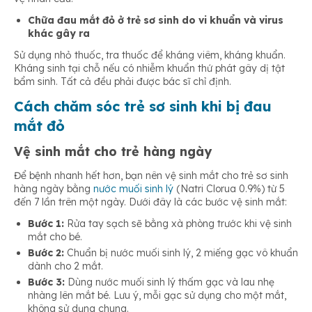
Chữa đau mắt đỏ ở trẻ sơ sinh do vi khuẩn và virus
khác gây ra
Sử dụng nhỏ thuốc, tra thuốc để kháng viêm, kháng khuẩn.
Kháng sinh tại chỗ nếu có nhiễm khuẩn thứ phát gây dị tật
bẩm sinh. Tất cả đều phải được bác sĩ chỉ định.
Cách chăm sóc trẻ sơ sinh khi bị đau
mắt đỏ
Vệ sinh mắt cho trẻ hàng ngày
Để bệnh nhanh hết hơn, bạn nên vệ sinh mắt cho trẻ sơ sinh
hàng ngày bằng
nước muối sinh lý
(Natri Clorua 0.9%) từ 5
đến 7 lần trên một ngày. Dưới đây là các bước vệ sinh mắt:
Bước 1:
Rửa tay sạch sẽ bằng xà phòng trước khi vệ sinh
mắt cho bé.
Bước 2:
Chuẩn bị nước muối sinh lý, 2 miếng gạc vô khuẩn
dành cho 2 mắt.
Bước 3:
Dùng nước muối sinh lý thấm gạc và lau nhẹ
nhàng lên mắt bé. Lưu ý, mỗi gạc sử dụng cho một mắt,
không sử dụng chung.