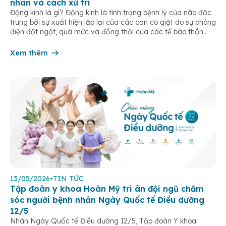
nhân và cách xử trí
Động kinh là gì? Động kinh là tình trạng bệnh lý của não đặc
trưng bởi sự xuất hiện lặp lại của các cơn co giật do sự phóng
điện đột ngột, quá mức và đồng thời của các tế bào thần
kinh trong não. Những cơn này có thể gây ra rối loạn vận […]
Xem thêm
13/05/2026
•
TIN TỨC
Tập đoàn y khoa Hoàn Mỹ tri ân đội ngũ chăm
sóc người bệnh nhân Ngày Quốc tế Điều dưỡng
12/5
Nhân Ngày Quốc tế Điều dưỡng 12/5, Tập đoàn Y khoa