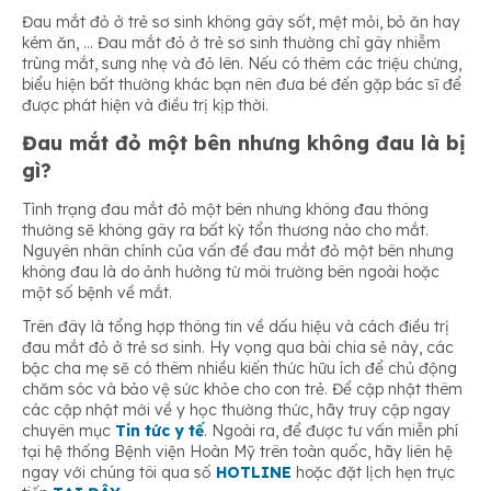
Đau mắt đỏ ở trẻ sơ sinh không gây sốt, mệt mỏi, bỏ ăn hay
kém ăn, … Đau mắt đỏ ở trẻ sơ sinh thường chỉ gây nhiễm
trùng mắt, sưng nhẹ và đỏ lên. Nếu có thêm các triệu chứng,
biểu hiện bất thường khác bạn nên đưa bé đến gặp bác sĩ để
được phát hiện và điều trị kịp thời.
Đau mắt đỏ một bên nhưng không đau là bị
gì?
Tình trạng đau mắt đỏ một bên nhưng không đau thông
thường sẽ không gây ra bất kỳ tổn thương nào cho mắt.
Nguyên nhân chính của vấn đề đau mắt đỏ một bên nhưng
không đau là do ảnh hưởng từ môi trường bên ngoài hoặc
một số bệnh về mắt.
Trên đây là tổng hợp thông tin về dấu hiệu và cách điều trị
đau mắt đỏ ở trẻ sơ sinh. Hy vọng qua bài chia sẻ này, các
bậc cha mẹ sẽ có thêm nhiều kiến thức hữu ích để chủ động
chăm sóc và bảo vệ sức khỏe cho con trẻ. Để cập nhật thêm
các cập nhật mới về y học thường thức, hãy truy cập ngay
chuyên mục
Tin tức y tế
. Ngoài ra, để được tư vấn miễn phí
tại hệ thống Bệnh viện Hoàn Mỹ trên toàn quốc, hãy liên hệ
ngay với chúng tôi qua số
HOTLINE
hoặc đặt lịch hẹn trực