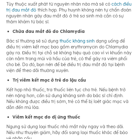
Tùy thuộc xuất phát từ nguyên nhân nào mà sẽ có
cách điều
trị đau mắt đỏ
thích hợp. Phụ huynh không nên tự chẩn đoán
nguyên nhân gây đau mắt đỏ ở trẻ sơ sinh mà cần có sự
thăm khám từ bác sĩ.
Chữa đau mắt đỏ do Chlamydia
Bác sĩ thường sẽ sử dụng
thuốc kháng sinh
dạng uống để
điều trị viêm kết mạc bao gồm erythromycin do Chlamydia
gây ra. Điều trị tại chỗ sẽ không hiệu quả cao vì vi khuẩn này
còn nằm trong mũi và hầu của trẻ, có thể gây ra viêm phổi
cho bé. Do đó, bạn nên để bé điều trị đau mắt đỏ tại bệnh
viện để theo dõi thường xuyên.
Trị viêm kết mạc ở trẻ do lậu cầu
Kết hợp nhỏ thuốc, tra thuốc liên tục cho trẻ. Nếu bệnh trở
nên nặng hơn, cần sử dụng kháng sinh do bác sĩ chỉ định.
Nếu không được điều trị sớm, trẻ có thể bị loét giác mạc và
dẫn đến mù lòa.
Viêm kết mạc do dị ứng thuốc
Ngưng sử dụng loại thuốc nhỏ mắt này ngay và theo dõi.
Nếu như thuyên giảm, hãy đổi sang loại thuốc khác để bảo
vệ nhãn cầu.