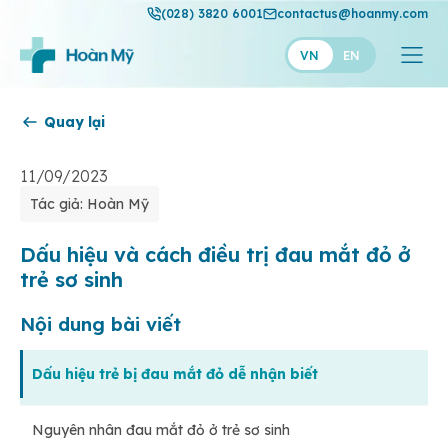
(028) 3820 6001
contactus@hoanmy.com
VN
EN
Quay lại
Hoàn Mỹ
Hoàn Mỹ Gold
11/09/2023
Tác giả: Hoàn Mỹ
Hạnh Phúc
Thuận Mỹ
Dấu hiệu và cách điều trị đau mắt đỏ ở
trẻ sơ sinh
Nội dung bài viết
Dấu hiệu trẻ bị đau mắt đỏ dễ nhận biết
Nguyên nhân đau mắt đỏ ở trẻ sơ sinh