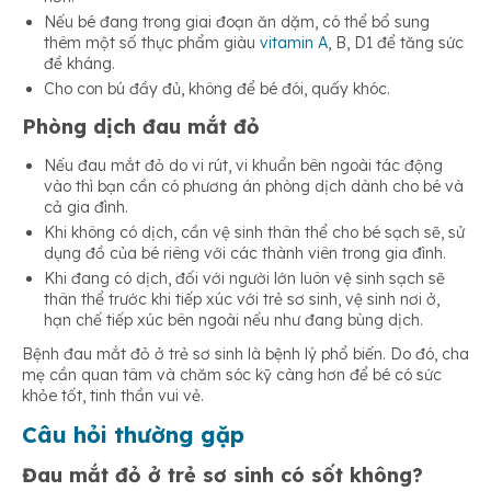
Nếu bé đang trong giai đoạn ăn dặm, có thể bổ sung
thêm một số thực phẩm giàu
vitamin A
, B, D1 để tăng sức
đề kháng.
Cho con bú đầy đủ, không để bé đói, quấy khóc.
Phòng dịch đau mắt đỏ
Nếu đau mắt đỏ do vi rút, vi khuẩn bên ngoài tác động
vào thì bạn cần có phương án phòng dịch dành cho bé và
cả gia đình.
Khi không có dịch, cần vệ sinh thân thể cho bé sạch sẽ, sử
dụng đồ của bé riêng với các thành viên trong gia đình.
Khi đang có dịch, đối với người lớn luôn vệ sinh sạch sẽ
thân thể trước khi tiếp xúc với trẻ sơ sinh, vệ sinh nơi ở,
hạn chế tiếp xúc bên ngoài nếu như đang bùng dịch.
Bệnh đau mắt đỏ ở trẻ sơ sinh là bệnh lý phổ biến. Do đó, cha
mẹ cần quan tâm và chăm sóc kỹ càng hơn để bé có sức
khỏe tốt, tinh thần vui vẻ.
Câu hỏi thường gặp
Đau mắt đỏ ở trẻ sơ sinh có sốt không?