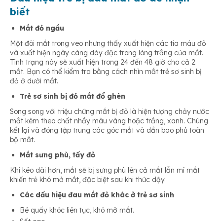
biết
Mắt đỏ ngầu
Một đôi mắt trong veo nhưng thấy xuất hiện các tia máu đỏ
và xuất hiện ngày càng dày đặc trong lòng trắng của mắt.
Tình trạng này sẽ xuất hiện trong 24 đến 48 giờ cho cả 2
mắt. Bạn có thể kiểm tra bằng cách nhìn mắt trẻ sơ sinh bị
đỏ ở dưới mắt.
Trẻ sơ sinh bị đỏ mắt đổ ghèn
Song song với triệu chứng mắt bị đỏ là hiện tượng chảy nước
mắt kèm theo chất nhầy màu vàng hoặc trắng, xanh. Chúng
kết lại và đóng tập trung các góc mắt và dần bao phủ toàn
bộ mắt.
Mắt sưng phù, tấy đỏ
Khi kéo dài hơn, mắt sẽ bị sưng phù lên cả mắt lẫn mí mắt
khiến trẻ khó mở mắt, đặc biệt sau khi thức dậy.
Các dấu hiệu đau mắt đỏ khác
ở trẻ sơ sinh
Bé quấy khóc liên tục, khó mở mắt.