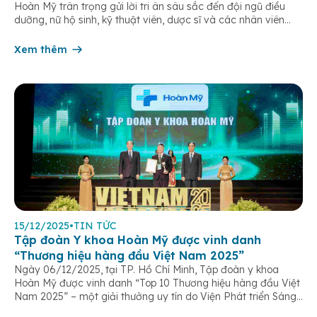
Hoàn Mỹ trân trọng gửi lời tri ân sâu sắc đến đội ngũ điều
dưỡng, nữ hộ sinh, kỹ thuật viên, dược sĩ và các nhân viên
chăm sóc người bệnh trên toàn hệ thống – những người luôn
âm thầm đồng hành trên […]
Xem thêm
15/12/2025
•
TIN TỨC
Tập đoàn Y khoa Hoàn Mỹ được vinh danh
“Thương hiệu hàng đầu Việt Nam 2025”
Ngày 06/12/2025, tại TP. Hồ Chí Minh, Tập đoàn y khoa
Hoàn Mỹ được vinh danh “Top 10 Thương hiệu hàng đầu Việt
Nam 2025” – một giải thưởng uy tín do Viện Phát triển Sáng
chế và Đổi mới Công nghệ phối hợp với Trung tâm Nghiên