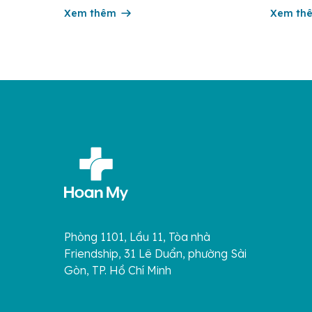
xuất huyết Ebola) là một bệnh truyền
và 350.0
nhiễm cấp tính, có thể bùng phát thành
Xem thêm
cung trê
Xem th
dịch. Bệnh lây truyền do tiếp xúc trực
tử […]
[…]
Phòng 1101, Lầu 11, Tòa nhà
Friendship, 31 Lê Duẩn, phường Sài
Gòn, TP. Hồ Chí Minh