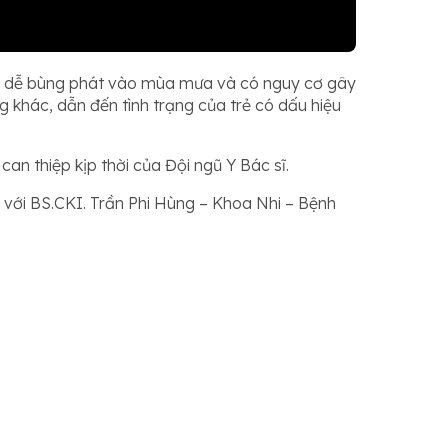
ệnh dễ bùng phát vào mùa mưa và có nguy cơ gây
 khác, dẫn đến tình trạng của trẻ có dấu hiệu
an thiệp kịp thời của Đội ngũ Y Bác sĩ.
 với BS.CKI. Trần Phi Hùng – Khoa Nhi – Bệnh