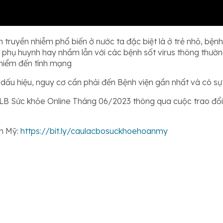
 truyền nhiễm phổ biến ở nước ta đặc biệt là ở trẻ nhỏ, b
 phụ huynh hay nhầm lẫn với các bệnh sốt virus thông thường
y hiểm đến tính mạng
ấu hiệu, nguy cơ cần phải đến Bệnh viện gần nhất và có sự c
 CLB Sức khỏe Online Tháng 06/2023 thông qua cuộc trao đổi
n Mỹ:
https://bit.ly/caulacbosuckhoehoanmy