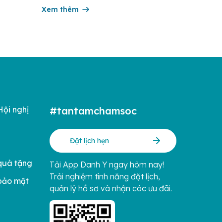
rong
trẻ sơ sinh, thông qua việc cập nhật kiến
ng hàng
thức y khoa thiết thực cho từng giai đoạn
Xem thêm
iá
thai kỳ và sau sinh. Trong tháng 6/2026,
ị của […]
chương […]
Hội nghị
#tantamchamsoc
Đặt lịch hẹn
quà tặng
Tải App Danh Y ngay hôm nay!
Trải nghiệm tính năng đặt lịch,
bảo mật
quản lý hồ sơ và nhận các ưu đãi.