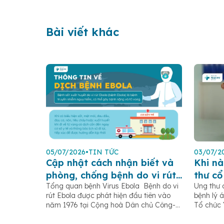
Bài viết khác
05/07/2026
•
TIN TỨC
03/07/2
Cập nhật cách nhận biết và
Khi nà
phòng, chống bệnh do vi rút
thư cổ
Tổng quan bệnh Virus Ebola Bệnh do vi
Ung thư 
Ebola
rút Ebola được phát hiện đầu tiên vào
bệnh lý á
năm 1976 tại Cộng hoà Dân chủ Công-
Tổ chức 
gô, gần sông Ebola (trước đây gọi là sốt
ghi nhận