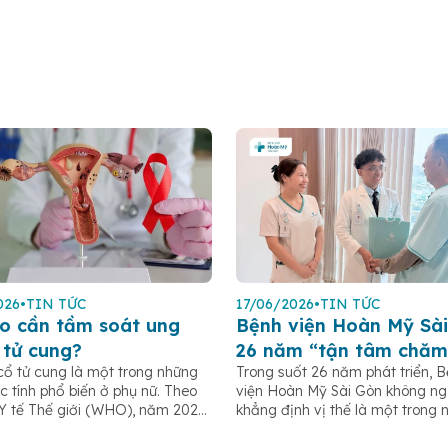
026
•
TIN TỨC
17/06/2026
•
TIN TỨC
o cần tầm soát ung
Bệnh viện Hoàn Mỹ Sài
 tử cung?
26 năm “tận tâm chăm
cổ tử cung là một trong những
Trong suốt 26 năm phát triển, 
c tính phổ biến ở phụ nữ. Theo
viện Hoàn Mỹ Sài Gòn không n
Y tế Thế giới (WHO), năm 2022
khẳng định vị thế là một trong 
 khoảng 660.000 ca mắc mới
bệnh viện tư nhân uy tín tại TP