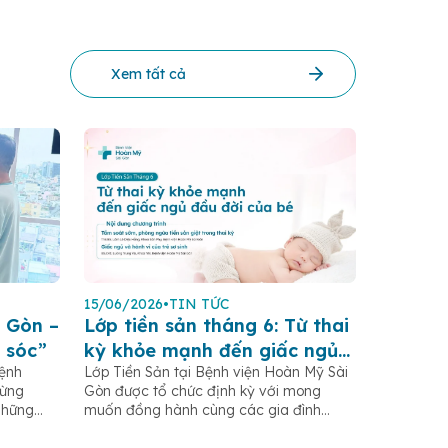
Xem tất cả
15/06/2026
•
TIN TỨC
 Gòn –
Lớp tiền sản tháng 6: Từ thai
 sóc”
kỳ khỏe mạnh đến giấc ngủ
Bệnh
Lớp Tiền Sản tại Bệnh viện Hoàn Mỹ Sài
đầu đời của bé
gừng
Gòn được tổ chức định kỳ với mong
những
muốn đồng hành cùng các gia đình
.HCM,
trong hành trình mang thai và chăm sóc