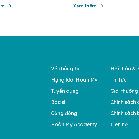
00 ca tử vong do ung thư cổ tử
nhiều năm liền được ghi nhận t
n toàn cầu. Tầm soát ung thư cổ
êm
nhóm 10 bệnh viện có chất lượ
Xem thêm
đầu theo các bộ tiêu chí đánh g
của Bộ y tế. Điều tạo nên giá tr
Về chúng tôi
Hội thảo & 
Mạng lưới Hoàn Mỹ
Tin tức
Tuyển dụng
Giải thưởng
Bác sĩ
Chính sách 
Cộng đồng
Chính sách 
Hoàn Mỹ Academy
Liên hệ