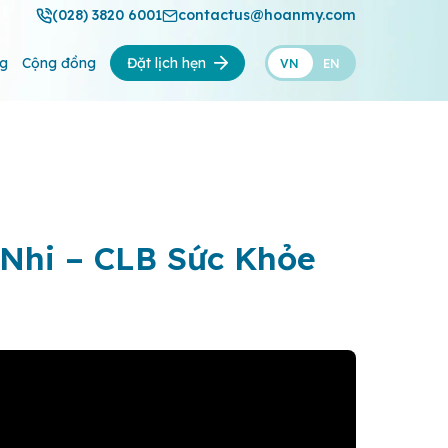
(028) 3820 6001
contactus@hoanmy.com
ng
Cộng đồng
Đặt lịch hẹn
VN
EN
 Nhi – CLB Sức Khỏe