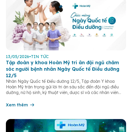
13/05/2026
•
TIN TỨC
Tập đoàn y khoa Hoàn Mỹ tri ân đội ngũ chăm
sóc người bệnh nhân Ngày Quốc tế Điều dưỡng
12/5
Nhân Ngày Quốc tế Điều dưỡng 12/5, Tập đoàn Y khoa
Hoàn Mỹ trân trọng gửi lời tri ân sâu sắc đến đội ngũ điều
dưỡng, nữ hộ sinh, kỹ thuật viên, dược sĩ và các nhân viên
chăm sóc người bệnh trên toàn hệ thống – những người luôn
âm thầm đồng hành trên […]
Xem thêm