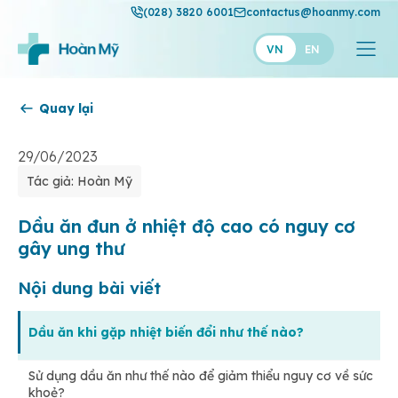
(028) 3820 6001
contactus@hoanmy.com
VN
EN
Quay lại
Hoàn Mỹ
Hoàn Mỹ Gold
29/06/2023
Tác giả: Hoàn Mỹ
Hạnh Phúc
Thuận Mỹ
Dầu ăn đun ở nhiệt độ cao có nguy cơ
gây ung thư
Nội dung bài viết
Dầu ăn khi gặp nhiệt biến đổi như thế nào?
Sử dụng dầu ăn như thế nào để giảm thiểu nguy cơ về sức
khoẻ?