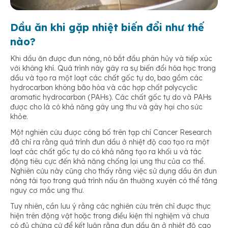
Dầu ăn khi gặp nhiệt biến đổi như thế
nào?
Khi dầu ăn được đun nóng, nó bắt đầu phân hủy và tiếp xúc
với không khí. Quá trình này gây ra sự biến đổi hóa học trong
dầu và tạo ra một loạt các chất gốc tự do, bao gồm các
hydrocarbon không bão hòa và các hợp chất polycyclic
aromatic hydrocarbon (PAHs). Các chất gốc tự do và PAHs
được cho là có khả năng gây ung thư và gây hại cho sức
khỏe.
Một nghiên cứu được công bố trên tạp chí Cancer Research
đã chỉ ra rằng quá trình đun dầu ở nhiệt độ cao tạo ra một
loạt các chất gốc tự do có khả năng tạo ra khối u và tác
động tiêu cực đến khả năng chống lại ung thư của cơ thể.
Nghiên cứu này cũng cho thấy rằng việc sử dụng dầu ăn đun
nóng tái tạo trong quá trình nấu ăn thường xuyên có thể tăng
nguy cơ mắc ung thư.
Tuy nhiên, cần lưu ý rằng các nghiên cứu trên chỉ được thực
hiện trên động vật hoặc trong điều kiện thí nghiệm và chưa
có đủ chứng cứ để kết luận rằng đun dầu ăn ở nhiệt độ cao