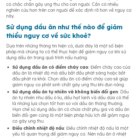
có chắc chắn gây ung thư cho con người. Cần có nhiều
nghiên cứu hơn trên con người để xác định rõ hơn về nguy cơ
này.
Sử dụng dầu ăn như thế nào để giảm
thiểu nguy cơ về sức khoẻ?
Dựa trên những thông tin hiện có, dưới đây là một số biện
pháp mà chúng ta có thể thực hiện để giảm nguy cơ khi sử
dụng dầu ăn trong quá trình nấu nướng.
Sử dụng dầu ăn có điểm cháy cao
: Điểm cháy cao của
dầu ăn là nhiệt độ mà dầu bắt đầu phát sáng hoặc bắt
đầu phát ra khói. Chọn dầu ăn có điểm cháy cao sẽ giúp
giảm nguy cơ phát sinh chất gây ung thư khi đun nóng.
Sử dụng dầu ăn tự nhiên và không biến đổi gen
: Dầu
ăn tự nhiên như dầu ô liu, dầu hạt lanh và dầu dừa có thể
là những lựa chọn tốt hơn so với dầu ăn thông thường.
Hạn chế sử dụng dầu ăn có chứa chất phụ gia và dầu ăn
biến đổi gen cũng là một biện pháp hữu ích để giảm nguy
cơ gây ung thư.
Điều chỉnh nhiệt độ nấu
: Điều chỉnh nhiệt độ nấu là một
yếu tố quan trọng để giảm nguy cơ. Nên nấu ăn ở nhiệt