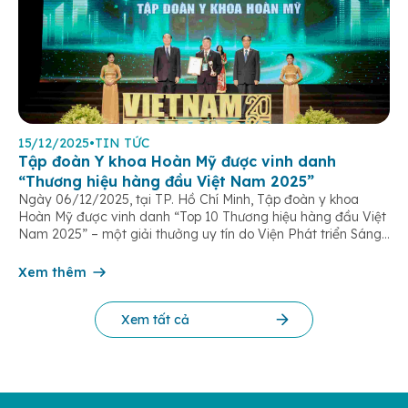
15/12/2025
•
TIN TỨC
Tập đoàn Y khoa Hoàn Mỹ được vinh danh
“Thương hiệu hàng đầu Việt Nam 2025”
Ngày 06/12/2025, tại TP. Hồ Chí Minh, Tập đoàn y khoa
Hoàn Mỹ được vinh danh “Top 10 Thương hiệu hàng đầu Việt
Nam 2025” – một giải thưởng uy tín do Viện Phát triển Sáng
chế và Đổi mới Công nghệ phối hợp với Trung tâm Nghiên
cứu Phát triển Doanh nghiệp Châu Á […]
Xem thêm
Xem tất cả