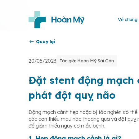
Về chúng 
Quay lại
20/05/2023
Tác giả: Hoàn Mỹ Sài Gòn
Đặt stent động mạch 
phát đột quỵ não
Động mạch cảnh hẹp hoặc bị tắc nghẽn có thể 
các cơn thiếu máu não thoáng qua và đột quỵ 
để giảm thiểu nguy cơ mắc bệnh.
1. Hẹp động mạch cảnh là gì?