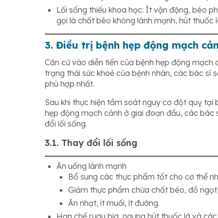
Lối sống thiếu khoa học: Ít vận động, béo p
gọi là chất béo không lành mạnh, hút thuốc l
3. Điều trị bệnh hẹp động mạch cả
Căn cứ vào diễn tiến của bệnh hẹp động mạch 
trạng thái sức khoẻ của bệnh nhân, các bác sĩ
phù hợp nhất.
Sau khi thực hiện tầm soát nguy cơ đột quỵ tại
hẹp động mạch cảnh ở giai đoạn đầu, các bác sĩ
đổi lối sống.
3.1. Thay đổi lối sống
Ăn uống lành mạnh
Bổ sung các thực phẩm tốt cho cơ thể như
Giảm thực phẩm chứa chất béo, đồ ngọt,
Ăn nhạt, ít muối, ít đường.
Hạn chế rượu bia, ngưng hút thuốc lá và các 