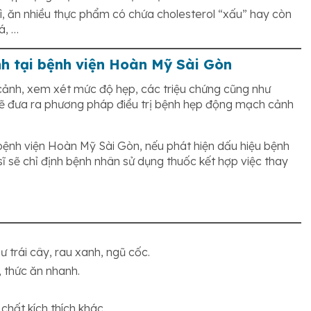
hì, ăn nhiều thực phẩm có chứa cholesterol “xấu” hay còn
á, …
nh tại bệnh viện Hoàn Mỹ Sài Gòn
cảnh, xem xét mức độ hẹp, các triệu chứng cũng như
 sẽ đưa ra phương pháp điều trị bệnh hẹp động mạch cảnh
 bệnh viện Hoàn Mỹ Sài Gòn, nếu phát hiện dấu hiệu bệnh
 sẽ chỉ định bệnh nhân sử dụng thuốc kết hợp việc thay
 trái cây, rau xanh, ngũ cốc.
 thức ăn nhanh.
chất kích thích khác.