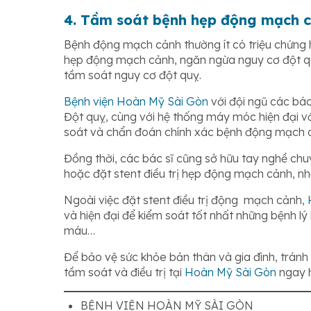
4. Tầm soát bệnh hẹp động mạch 
Bệnh động mạch cảnh thường ít có triệu chứng 
hẹp động mạch cảnh, ngăn ngừa nguy cơ đột quỵ
tầm soát nguy cơ đột quỵ.
Bệnh viện Hoàn Mỹ Sài Gòn
với đội ngũ các bác
Đột quỵ, cùng với hệ thống máy móc hiện đại v
soát và chẩn đoán chính xác bệnh động mạch c
Đồng thời, các bác sĩ cũng sở hữu tay nghề ch
hoặc đặt stent điều trị hẹp động mạch cảnh, nhằ
Ngoài việc đặt stent điều trị động mạch cảnh,
và hiện đại để kiểm soát tốt nhất những bệnh l
máu…
Để bảo vệ sức khỏe bản thân và gia đình, trán
tầm soát và điều trị tại
Hoàn Mỹ Sài Gòn
ngay 
BỆNH VIỆN HOÀN MỸ SÀI GÒN