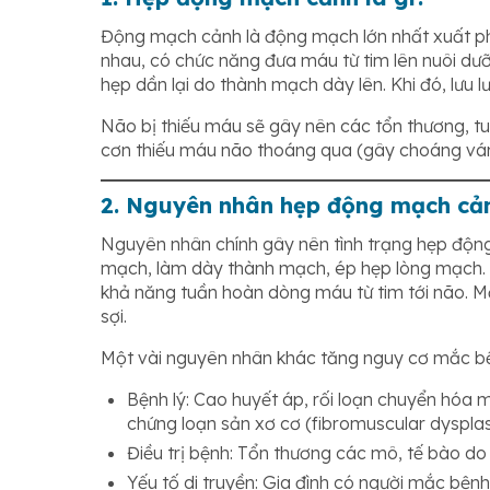
Động mạch cảnh là động mạch lớn nhất xuất ph
nhau, có chức năng đưa máu từ tim lên nuôi dư
hẹp dần lại do thành mạch dày lên. Khi đó, lưu
Não bị thiếu máu sẽ gây nên các tổn thương, t
cơn thiếu máu não thoáng qua (gây choáng váng
2. Nguyên nhân hẹp động mạch cả
Nguyên nhân chính gây nên tình trạng hẹp độ
mạch, làm dày thành mạch, ép hẹp lòng mạch. Q
khả năng tuần hoàn dòng máu từ tim tới não. Mả
sợi.
Một vài nguyên nhân khác tăng nguy cơ mắc b
Bệnh lý: Cao huyết áp, rối loạn chuyển hóa
chứng loạn sản xơ cơ (fibromuscular dysplas
Điều trị bệnh: Tổn thương các mô, tế bào do q
Yếu tố di truyền: Gia đình có người mắc b