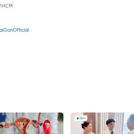
TP.HCM
GonOfficial