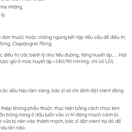
 nhẹ nhàng.
lý.
ê đơn thuốc hoặc chống ngưng kết tập tiểu cầu để điều trị
25mg, Clopidogrel 75mg.
 điều trị các bệnh lý như tiểu đường, tăng huyết áp, … Hội
ược giữ ở mức huyết áp <140/90 mmHg, chỉ số LDL
.
n các dấu hiệu lâm sàng, bác sĩ sẽ chỉ định đặt stent động
.
thiệp không phẫu thuật, thực hiện bằng cách chọc kim
n bóng nong ở đầu luồn vào vị trí động mạch cảnh bị
vữa bị nén vào thành mạch, bác sĩ đặt stent tại đó để
áu lên não.