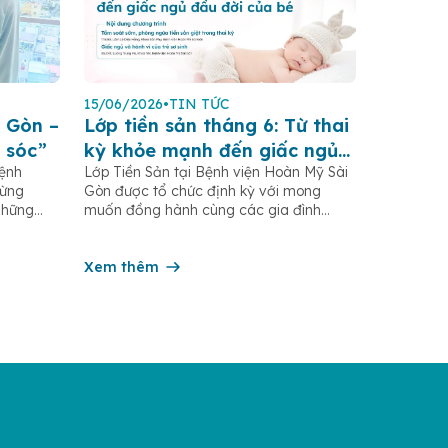
15/06/2026
•
TIN TỨC
 Gòn –
Lớp tiền sản tháng 6: Từ thai
 sóc”
kỳ khỏe mạnh đến giấc ngủ
Bệnh
Lớp Tiền Sản tại Bệnh viện Hoàn Mỹ Sài
đầu đời của bé
gừng
Gòn được tổ chức định kỳ với mong
những
muốn đồng hành cùng các gia đình
.HCM,
trong hành trình mang thai và chăm sóc
rong
trẻ sơ sinh, thông qua việc cập nhật kiến
ng hàng
thức y khoa thiết thực cho từng giai đoạn
Xem thêm
iá
thai kỳ và sau sinh. Trong tháng 6/2026,
ị của […]
chương […]