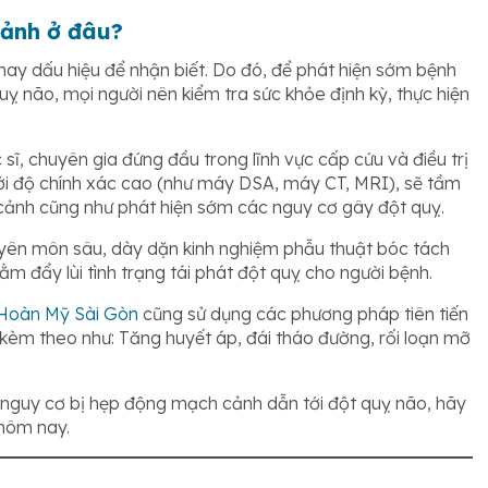
cảnh ở đâu?
hay dấu hiệu để nhận biết. Do đó, để phát hiện sớm bệnh
 não, mọi người nên kiểm tra sức khỏe định kỳ, thực hiện
 sĩ, chuyên gia đứng đầu trong lĩnh vực cấp cứu và điều trị
ới độ chính xác cao (như máy DSA, máy CT, MRI), sẽ tầm
ảnh cũng như phát hiện sớm các nguy cơ gây đột quỵ.
uyên môn sâu, dày dặn kinh nghiệm phẫu thuật bóc tách
m đẩy lùi tình trạng tái phát đột quỵ cho người bệnh.
Hoàn Mỹ Sài Gòn
cũng sử dụng các phương pháp tiên tiến
ý kèm theo như: Tăng huyết áp, đái tháo đường, rối loạn mỡ
h nguy cơ bị hẹp động mạch cảnh dẫn tới đột quỵ não, hãy
hôm nay.