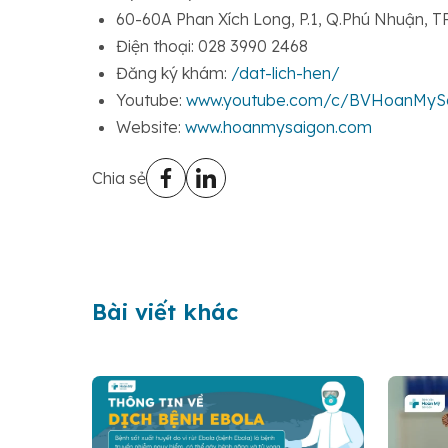
60-60A Phan Xích Long, P.1, Q.Phú Nhuận, 
Điện thoại: 028 3990 2468
Đăng ký khám:
/dat-lich-hen/
Youtube:
www.youtube.com/c/BVHoanMySai
Website:
www.hoanmysaigon.com
Chia sẻ
Bài viết khác