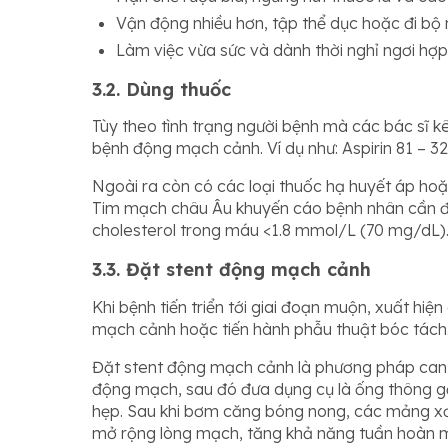
Vận động nhiều hơn, tập thể dục hoặc đi bộ
Làm việc vừa sức và dành thời nghỉ ngơi hợp 
3.2. Dùng thuốc
Tùy theo tình trạng người bệnh mà các bác sĩ k
bệnh động mạch cảnh. Ví dụ như: Aspirin 81 – 3
Ngoài ra còn có các loại thuốc hạ huyết áp hoặc
Tim mạch châu Âu khuyến cáo bệnh nhân cần đ
cholesterol trong máu <1.8 mmol/L (70 mg/dL)
3.3. Đặt stent động mạch cảnh
Khi bệnh tiến triển tới giai đoạn muộn, xuất hiệ
mạch cảnh hoặc tiến hành phẫu thuật bóc tách
Đặt stent động mạch cảnh là phương pháp can 
động mạch, sau đó đưa dụng cụ là ống thông gắ
hẹp. Sau khi bơm căng bóng nong, các mảng xơ 
mở rộng lòng mạch, tăng khả năng tuần hoàn m