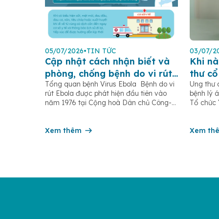
05/07/2026
•
TIN TỨC
03/07/2
Cập nhật cách nhận biết và
Khi nà
phòng, chống bệnh do vi rút
thư cổ
Tổng quan bệnh Virus Ebola Bệnh do vi
Ung thư 
Ebola
rút Ebola được phát hiện đầu tiên vào
bệnh lý á
năm 1976 tại Cộng hoà Dân chủ Công-
Tổ chức 
gô, gần sông Ebola (trước đây gọi là sốt
ghi nhận
xuất huyết Ebola) là một bệnh truyền
và 350.0
nhiễm cấp tính, có thể bùng phát thành
Xem thêm
cung trê
Xem th
dịch. Bệnh lây truyền do tiếp xúc trực
tử […]
[…]