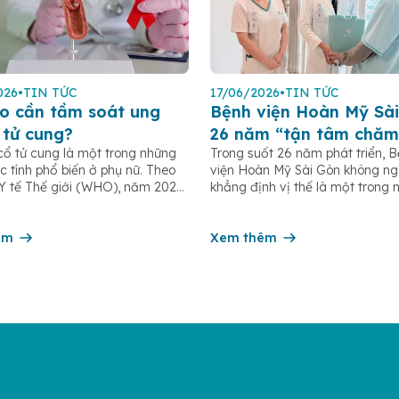
026
•
TIN TỨC
17/06/2026
•
TIN TỨC
o cần tầm soát ung
Bệnh viện Hoàn Mỹ Sài
 tử cung?
26 năm “tận tâm chăm
cổ tử cung là một trong những
Trong suốt 26 năm phát triển, 
c tính phổ biến ở phụ nữ. Theo
viện Hoàn Mỹ Sài Gòn không n
Y tế Thế giới (WHO), năm 2022
khẳng định vị thế là một trong 
 khoảng 660.000 ca mắc mới
bệnh viện tư nhân uy tín tại TP
00 ca tử vong do ung thư cổ tử
nhiều năm liền được ghi nhận t
n toàn cầu. Tầm soát ung thư cổ
êm
nhóm 10 bệnh viện có chất lượ
Xem thêm
đầu theo các bộ tiêu chí đánh g
của Bộ y tế. Điều tạo nên giá tr