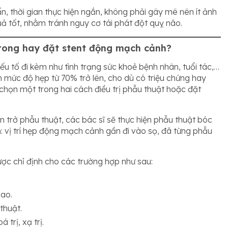
n, thời gian thực hiện ngắn, không phải gây mê nên ít ảnh
ả tốt, nhằm tránh nguy cơ tái phát đột quỵ não.
 trong hay đặt stent động mạch cảnh?
tố đi kèm như tình trạng sức khoẻ bệnh nhân, tuổi tác,…
n mức độ hẹp từ 70% trở lên, cho dù có triệu chứng hay
 chọn một trong hai cách điều trị phẫu thuật hoặc đặt
trở phẫu thuật, các bác sĩ sẽ thực hiện phẫu thuật bóc
vị trí hẹp động mạch cảnh gần đi vào sọ, đã từng phẫu
ợc chỉ định cho các trường hợp như sau:
cao.
thuật.
trị, xạ trị.