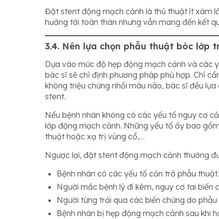
Đặt stent động mạch cảnh là thủ thuật ít xâm lấ
hưởng tới toàn thân nhưng vẫn mang đến kết qu
3.4. Nên lựa chọn phẫu thuật bóc lớp
Dựa vào mức độ hẹp động mạch cảnh và các yếu 
bác sĩ sẽ chỉ định phương pháp phù hợp. Chỉ cầ
không triệu chứng nhồi máu não, bác sĩ đều lựa
stent.
Nếu bệnh nhân không có các yếu tố nguy cơ cản 
lớp động mạch cảnh. Những yếu tố ấy bao gồm: 
thuật hoặc xạ trị vùng cổ,…
Ngược lại, đặt stent động mạch cảnh thường đư
Bệnh nhân có các yếu tố cản trở phẫu thuật.
Người mắc bệnh lý đi kèm, nguy cơ tai biến 
Người từng trải qua các biến chứng do phẫu 
Bệnh nhân bị hẹp động mạch cảnh sau khi hoá 