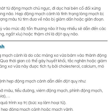
át từ động mạch chủ ngực, đi dọc hai bên cổ đối xứng
ỡng não. Hẹp động mạch cảnh là tình trạng lòng mạch bị
 lượng máu từ tim đưa về não bị giảm dần hoặc gián đoạn.
uỳ vào mức độ tổn thương não ít hay nhiều sẽ dẫn đến các
, ngất xỉu) hoặc thậm chí là đột quỵ não.
nh
ng mạch cảnh là do các mảng xơ vữa bám vào thành động
ua thời gian có thể gây huyết khối, tắc nghẽn hoặc giảm
ng xơ vữa này được tích tụ bởi cholesterol, calcium, mô
ệnh hẹp động mạch cảnh dẫn đến đột quỵ như:
 mỡ máu, tiểu đường, viêm động mạch, phình động mạch,
ia), …
uá trình xạ trị (bức xạ làm hoại tử).
ệnh hẹp động mạch cảnh hoặc mạch vành.