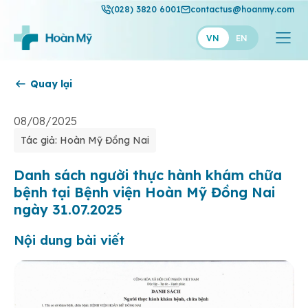
(028) 3820 6001
contactus@hoanmy.com
VN
EN
Quay lại
Hoàn Mỹ
Hoàn Mỹ Gold
08/08/2025
Tác giả: Hoàn Mỹ Đồng Nai
Hạnh Phúc
Thuận Mỹ
Danh sách người thực hành khám chữa
bệnh tại Bệnh viện Hoàn Mỹ Đồng Nai
ngày 31.07.2025
Nội dung bài viết