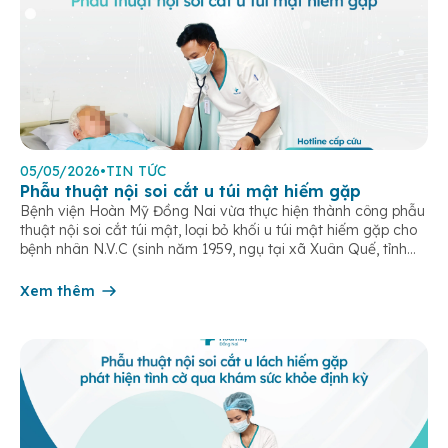
05/05/2026
•
TIN TỨC
Phẫu thuật nội soi cắt u túi mật hiếm gặp
Bệnh viện Hoàn Mỹ Đồng Nai vừa thực hiện thành công phẫu
thuật nội soi cắt túi mật, loại bỏ khối u túi mật hiếm gặp cho
bệnh nhân N.V.C (sinh năm 1959, ngụ tại xã Xuân Quế, tỉnh
Đồng Nai). Bệnh nhân nhập viện trong tình trạng đau vùng
thượng vị kéo dài, kèm […]
Xem thêm