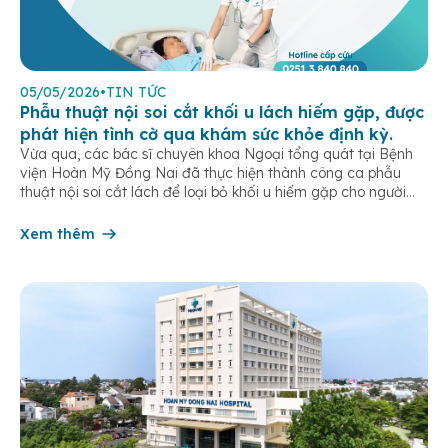
05/05/2026
•
TIN TỨC
Phẫu thuật nội soi cắt khối u lách hiếm gặp, được
phát hiện tình cờ qua khám sức khỏe định kỳ.
Vừa qua, các bác sĩ chuyên khoa Ngoại tổng quát tại Bệnh
viện Hoàn Mỹ Đồng Nai đã thực hiện thành công ca phẫu
thuật nội soi cắt lách để loại bỏ khối u hiếm gặp cho người
bệnh L.T.T.M (sinh năm 1987, ngụ tại phường Tân Triều). Đáng
chú ý, khối u này hoàn […]
Xem thêm