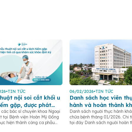
026
•
TIN TỨC
06/02/2026
•
TIN TỨC
huật nội soi cắt khối u
Danh sách học viên th
iếm gặp, được phát
hành và hoàn thành k
 các bác sĩ chuyên khoa Ngoại
Danh sách người thực hành kh
ình cờ qua khám sức
chữa bệnh 2026
t tại Bệnh viện Hoàn Mỹ Đồng
chữa bệnh tháng 01/2026. Chi t
ịnh kỳ.
hực hiện thành công ca phẫu
tại đây Danh sách người hoàn 
 soi cắt lách để loại bỏ khối u
thực hành khám bệnh chữa bện