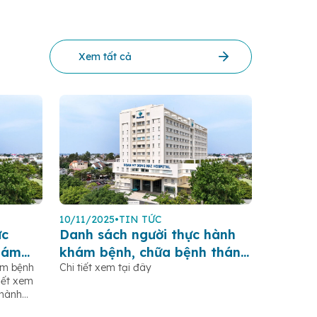
Xem tất cả
10/11/2025
•
TIN TỨC
ực
Danh sách người thực hành
hám
khám bệnh, chữa bệnh tháng
ám bệnh
Chi tiết xem tại đây
ngày 10.11.2025
iết xem
thành
h tháng