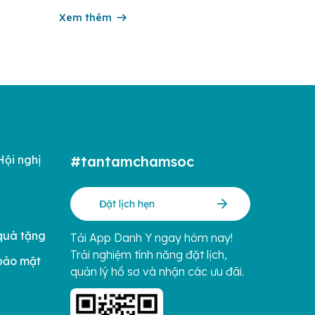
Danh sách
ám bệnh
Xem thêm
iết xem
Hội nghị
#tantamchamsoc
Đặt lịch hẹn
quà tặng
Tải App Danh Y ngay hôm nay!
Trải nghiệm tính năng đặt lịch,
bảo mật
quản lý hồ sơ và nhận các ưu đãi.