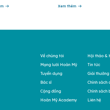
 cho người bệnh L.T.T.M (sinh
01/2026. Chi tiết xem tại đây 
, ngụ tại phường Tân Triều).
êm
người hoàn thành thực hành kh
Xem thêm
 ý, khối u này hoàn […]
chữa bệnh tháng 02/2026. Chi t
tại đây Danh sách người […]
Về chúng tôi
Hội thảo & 
Mạng lưới Hoàn Mỹ
Tin tức
Tuyển dụng
Giải thưởng
Bác sĩ
Chính sách 
Cộng đồng
Chính sách 
Hoàn Mỹ Academy
Liên hệ