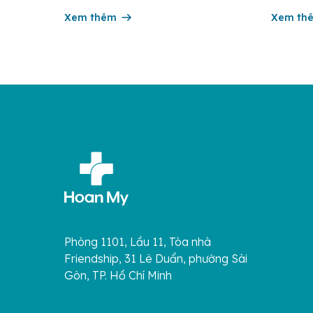
tại xã Xuân Quế, tỉnh Đồng Nai). Bệnh
hiếm gặp
nhân nhập viện trong tình trạng đau
Xem thêm
năm 1987
Xem th
vùng thượng vị kéo dài, kèm […]
Đáng chú
Phòng 1101, Lầu 11, Tòa nhà
Friendship, 31 Lê Duẩn, phường Sài
Gòn, TP. Hồ Chí Minh