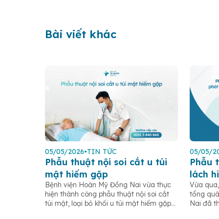
Bài viết khác
05/05/2026
•
TIN TỨC
05/05/2
Phẫu thuật nội soi cắt u túi
Phẫu t
mật hiếm gặp
lách h
Bệnh viện Hoàn Mỹ Đồng Nai vừa thực
Vừa qua,
hiện t
hiện thành công phẫu thuật nội soi cắt
tổng quá
khỏe đ
túi mật, loại bỏ khối u túi mật hiếm gặp
Nai đã t
cho bệnh nhân N.V.C (sinh năm 1959, ngụ
thuật nội