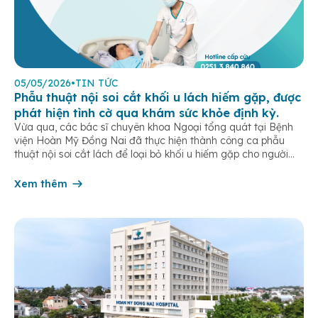
05/05/2026
•
TIN TỨC
Phẫu thuật nội soi cắt khối u lách hiếm gặp, được
phát hiện tình cờ qua khám sức khỏe định kỳ.
Vừa qua, các bác sĩ chuyên khoa Ngoại tổng quát tại Bệnh
viện Hoàn Mỹ Đồng Nai đã thực hiện thành công ca phẫu
thuật nội soi cắt lách để loại bỏ khối u hiếm gặp cho người
bệnh L.T.T.M (sinh năm 1987, ngụ tại phường Tân Triều). Đáng
chú ý, khối u này hoàn […]
Xem thêm