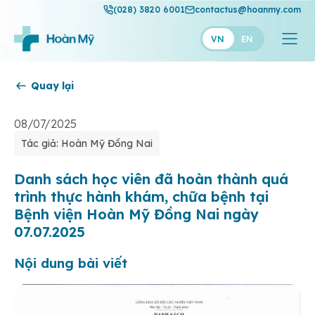
(028) 3820 6001
contactus@hoanmy.com
VN
EN
Quay lại
Hoàn Mỹ
Hoàn Mỹ Gold
08/07/2025
Tác giả: Hoàn Mỹ Đồng Nai
Hạnh Phúc
Thuận Mỹ
Danh sách học viên đã hoàn thành quá
trình thực hành khám, chữa bệnh tại
Bệnh viện Hoàn Mỹ Đồng Nai ngày
07.07.2025
Nội dung bài viết