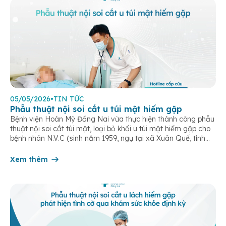
05/05/2026
•
TIN TỨC
Phẫu thuật nội soi cắt u túi mật hiếm gặp
Bệnh viện Hoàn Mỹ Đồng Nai vừa thực hiện thành công phẫu
thuật nội soi cắt túi mật, loại bỏ khối u túi mật hiếm gặp cho
bệnh nhân N.V.C (sinh năm 1959, ngụ tại xã Xuân Quế, tỉnh
Đồng Nai). Bệnh nhân nhập viện trong tình trạng đau vùng
thượng vị kéo dài, kèm […]
Xem thêm