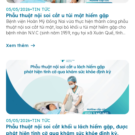
05/05/2026
•
TIN TỨC
Phẫu thuật nội soi cắt u túi mật hiếm gặp
Bệnh viện Hoàn Mỹ Đồng Nai vừa thực hiện thành công phẫu
thuật nội soi cắt túi mật, loại bỏ khối u túi mật hiếm gặp cho
bệnh nhân N.V.C (sinh năm 1959, ngụ tại xã Xuân Quế, tỉnh
Đồng Nai). Bệnh nhân nhập viện trong tình trạng đau vùng
thượng vị kéo dài, kèm […]
Xem thêm
05/05/2026
•
TIN TỨC
Phẫu thuật nội soi cắt khối u lách hiếm gặp, được
phát hiện tình cờ qua khám sức khỏe định kỳ.