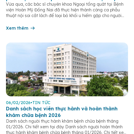
Vừa qua, các bác sĩ chuyên khoa Ngoại tổng quát tại Bệnh
viện Hoàn Mỹ Đồng Nai đã thực hiện thành công ca phẫu
thuật nội soi cắt lách để loại bỏ khối u hiếm gặp cho người
bệnh L.T.T.M (sinh năm 1987, ngụ tại phường Tân Triều). Đáng
chú ý, khối u này hoàn […]
Xem thêm
06/02/2026
•
TIN TỨC
Danh sách học viên thực hành và hoàn thành
khám chữa bệnh 2026
Danh sách người thực hành khám bệnh chữa bệnh tháng
01/2026. Chi tiết xem tại đây Danh sách người hoàn thành
thực hành khám bệnh chữa bệnh tháng 01/2026. Chi tiết xem