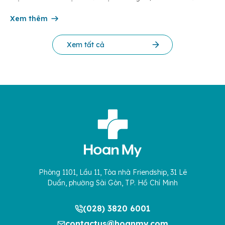
tại đây Danh sách người hoàn thành thực hành khám bệnh
chữa bệnh tháng 02/2026. Chi tiết xem tại đây Danh sách
Xem thêm
người […]
Xem tất cả
Phòng 1101, Lầu 11, Tòa nhà Friendship, 31 Lê
Duẩn, phường Sài Gòn, TP. Hồ Chí Minh
(028) 3820 6001
contactus@hoanmy.com