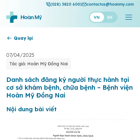
(028) 3820 6001
contactus@hoanmy.com
VN
EN
Quay lại
Hoàn Mỹ
Hoàn Mỹ Gold
07/04/2025
Tác giả: Hoàn Mỹ Đồng Nai
Hạnh Phúc
Thuận Mỹ
Danh sách đăng ký người thực hành tại
cơ sở khám bệnh, chữa bệnh – Bệnh viện
Hoàn Mỹ Đồng Nai
Nội dung bài viết