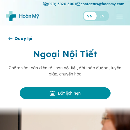
(028) 3820 6001
contactus@hoanmy.com
VN
EN
Hoàn Mỹ
Quay lại
Hoàn Mỹ Gold
Ngoại Nội Tiết
Hạnh Phúc
Chăm sóc toàn diện rối loạn nội tiết, đái tháo đường, tuyến
Thuận Mỹ
giáp, chuyển hóa
Đặt lịch hẹn