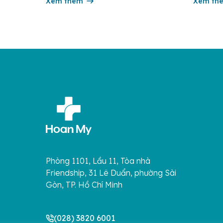
nhiễm cấp tính, có thể bùng phát thành
Xem thêm
cung trê
Xem th
dịch. Bệnh lây truyền do tiếp xúc trực
tử […]
[…]
Phòng 1101, Lầu 11, Tòa nhà
Friendship, 31 Lê Duẩn, phường Sài
Gòn, TP. Hồ Chí Minh
(028) 3820 6001