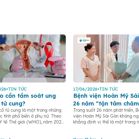
026
•
TIN TỨC
17/06/2026
•
TIN TỨC
o cần tầm soát ung
Bệnh viện Hoàn Mỹ Sài
 tử cung?
26 năm “tận tâm chăm
cổ tử cung là một trong những
Trong suốt 26 năm phát triển, 
c tính phổ biến ở phụ nữ. Theo
viện Hoàn Mỹ Sài Gòn không n
Y tế Thế giới (WHO), năm 2022
khẳng định vị thế là một trong 
 khoảng 660.000 ca mắc mới
bệnh viện tư nhân uy tín tại TP
00 ca tử vong do ung thư cổ tử
nhiều năm liền được ghi nhận t