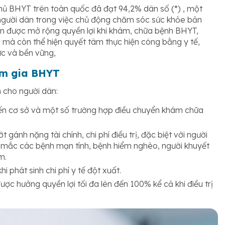
phủ BHYT trên toàn quốc đã đạt 94,2% dân số (*) , một
 người dân trong việc chủ động chăm sóc sức khỏe bản
n được mở rộng quyền lợi khi khám, chữa bệnh BHYT,
 mà còn thể hiện quyết tâm thực hiện công bằng y tế,
ực và bền vững,
am gia BHYT
 cho người dân:
ến cơ sở và một số trường hợp điều chuyển khám chữa
 gánh nặng tài chính, chi phí điều trị, đặc biệt với người
 mắc các bệnh mạn tính, bệnh hiểm nghèo, người khuyết
m.
i phát sinh chi phí y tế đột xuất.
ược hưởng quyền lợi tối đa lên đến 100% kể cả khi điều trị