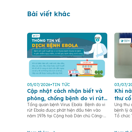
Bài viết khác
05/07/2026
•
TIN TỨC
03/07/2
Cập nhật cách nhận biết và
Khi nà
phòng, chống bệnh do vi rút
thư cổ
Tổng quan bệnh Virus Ebola Bệnh do vi
Ung thư 
Ebola
rút Ebola được phát hiện đầu tiên vào
bệnh lý á
năm 1976 tại Cộng hoà Dân chủ Công-
Tổ chức 
gô, gần sông Ebola (trước đây gọi là sốt
ghi nhận
xuất huyết Ebola) là một bệnh truyền
và 350.0