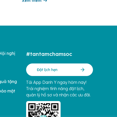
ng hàng
thức y khoa thiết thực cho từng giai đoạn
Xem thêm
iá
thai kỳ và sau sinh. Trong tháng 6/2026,
ị của […]
chương […]
Hội nghị
#tantamchamsoc
Đặt lịch hẹn
quà tặng
Tải App Danh Y ngay hôm nay!
Trải nghiệm tính năng đặt lịch,
bảo mật
quản lý hồ sơ và nhận các ưu đãi.