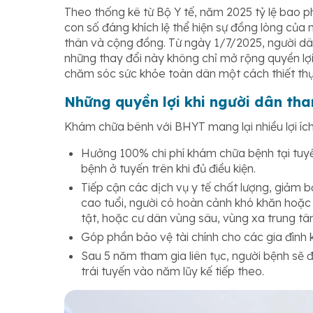
Theo thống kê từ Bộ Y tế, năm 2025 tỷ lệ bao 
con số đáng khích lệ thể hiện sự đồng lòng của
thân và cộng đồng. Từ ngày 1/7/2025, người dâ
những thay đổi này không chỉ mở rộng quyền lợi
chăm sóc sức khỏe toàn dân một cách thiết th
Những quyền lợi khi người dân th
Khám chữa bênh với BHYT mang lại nhiều lợi ích
Hưởng 100% chi phí khám chữa bệnh tại tuy
bệnh ở tuyến trên khi đủ điều kiện.
Tiếp cận các dịch vụ y tế chất lượng, giảm bớt
cao tuổi, người có hoàn cảnh khó khăn hoặc
tật, hoặc cư dân vùng sâu, vùng xa trung tâ
Góp phần bảo vệ tài chính cho các gia đình kh
Sau 5 năm tham gia liên tục, người bệnh sẽ đ
trái tuyến vào năm lũy kế tiếp theo.