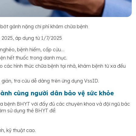
bớt gánh nặng chi phí khám chữa bệnh
 2025, áp dụng từ 1/7/2025
 nghèo, bệnh hiếm, cấp cứu…
iện hết thuốc trong danh mục.
ho các hình thức chữa bệnh tại nhà, khám bệnh từ xa đều
 giản, tra cứu dễ dàng trên ứng dụng VssID.
ành cùng người dân bảo vệ sức khỏe
a bệnh BHYT với đầy đủ các chuyên khoa và đội ngũ bác
 tâm sử dụng thẻ BHYT để:
h, kỹ thuật cao.