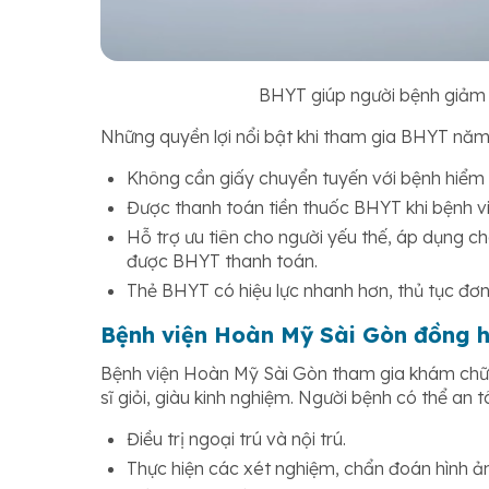
BHYT giúp người bệnh giảm 
Những quyền lợi nổi bật khi tham gia BHYT năm
Không cần giấy chuyển tuyến với bệnh hiểm
Được thanh toán tiền thuốc BHYT khi bệnh v
Hỗ trợ ưu tiên cho người yếu thế, áp dụng c
được BHYT thanh toán.
Thẻ BHYT có hiệu lực nhanh hơn, thủ tục đơn
Bệnh viện Hoàn Mỹ Sài Gòn đồng h
Bệnh viện Hoàn Mỹ Sài Gòn tham gia khám chữ
sĩ giỏi, giàu kinh nghiệm. Người bệnh có thể an
Điều trị ngoại trú và nội trú.
Thực hiện các xét nghiệm, chẩn đoán hình ản