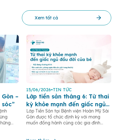
Xem tất cả
15/06/2026
•
TIN TỨC
 Gòn –
Lớp tiền sản tháng 6: Từ thai
 sóc”
kỳ khỏe mạnh đến giấc ngủ
Bệnh
Lớp Tiền Sản tại Bệnh viện Hoàn Mỹ Sài
đầu đời của bé
gừng
Gòn được tổ chức định kỳ với mong
những
muốn đồng hành cùng các gia đình
.HCM,
trong hành trình mang thai và chăm sóc
rong
trẻ sơ sinh, thông qua việc cập nhật kiến