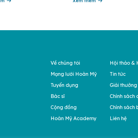
n toàn cầu. Tầm soát ung thư cổ
êm
nhóm 10 bệnh viện có chất lượ
Xem thêm
đầu theo các bộ tiêu chí đánh g
của Bộ y tế. Điều tạo nên giá tr
Về chúng tôi
Hội thảo & 
Mạng lưới Hoàn Mỹ
Tin tức
Tuyển dụng
Giải thưởng
Bác sĩ
Chính sách 
Cộng đồng
Chính sách 
Hoàn Mỹ Academy
Liên hệ