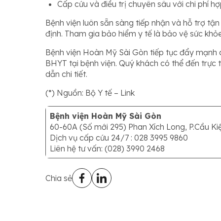
Cấp cứu và điều trị chuyên sâu với chi phí hợp
Bệnh viện luôn sẵn sàng tiếp nhận và hỗ trợ tậ
định. Tham gia bảo hiểm y tế là bảo vệ sức khỏ
Bệnh viện Hoàn Mỹ Sài Gòn tiếp tục đẩy mạnh cá
BHYT tại bệnh viện. Quý khách có thể đến trực 
dẫn chi tiết.
(*) Nguồn: Bộ Y tế – Link
Bệnh viện Hoàn Mỹ Sài Gòn
60-60A (Số mới 295) Phan Xích Long, P.Cầu K
Dịch vụ cấp cứu 24/7 : 028 3995 9860
Liên hệ tư vấn: (028) 3990 2468
Chia sẻ