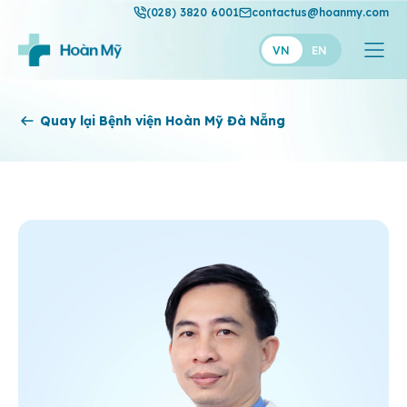
(028) 3820 6001
contactus@hoanmy.com
VN
EN
Hoàn Mỹ
Quay lại Bệnh viện Hoàn Mỹ Đà Nẵng
Hoàn Mỹ Gold
Hạnh Phúc
Thuận Mỹ