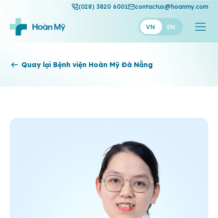
(028) 3820 6001
contactus@hoanmy.com
VN
EN
Hoàn Mỹ
Quay lại Bệnh viện Hoàn Mỹ Đà Nẵng
Hoàn Mỹ Gold
Hạnh Phúc
Thuận Mỹ