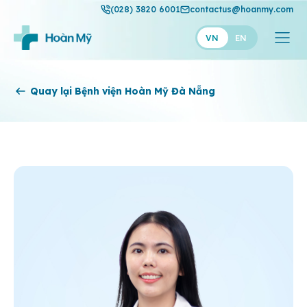
(028) 3820 6001
contactus@hoanmy.com
VN
EN
Hoàn Mỹ
Quay lại Bệnh viện Hoàn Mỹ Đà Nẵng
Hoàn Mỹ Gold
Hạnh Phúc
Thuận Mỹ