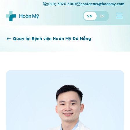
(028) 3820 6001
contactus@hoanmy.com
VN
EN
Hoàn Mỹ
Quay lại Bệnh viện Hoàn Mỹ Đà Nẵng
Hoàn Mỹ Gold
Hạnh Phúc
Thuận Mỹ