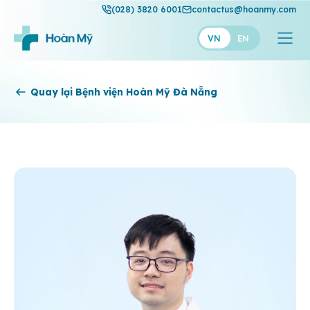
(028) 3820 6001
contactus@hoanmy.com
VN
EN
Hoàn Mỹ
Quay lại Bệnh viện Hoàn Mỹ Đà Nẵng
Hoàn Mỹ Gold
Hạnh Phúc
Thuận Mỹ