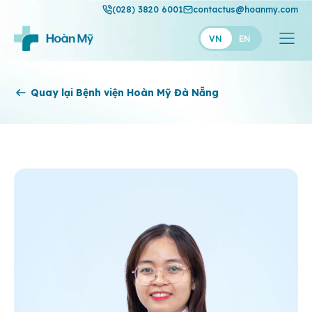
(028) 3820 6001
contactus@hoanmy.com
VN
EN
Hoàn Mỹ
Quay lại Bệnh viện Hoàn Mỹ Đà Nẵng
Hoàn Mỹ Gold
Hạnh Phúc
Thuận Mỹ