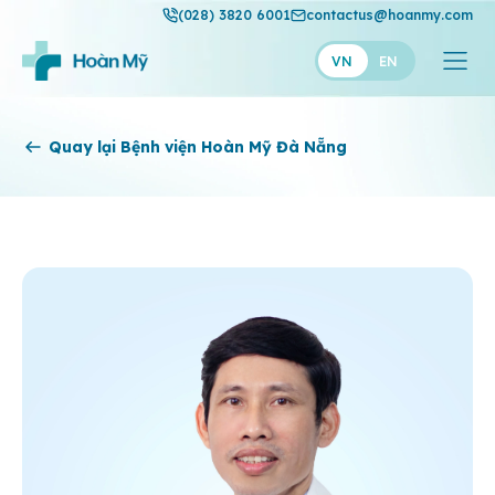
(028) 3820 6001
contactus@hoanmy.com
VN
EN
Hoàn Mỹ
Quay lại Bệnh viện Hoàn Mỹ Đà Nẵng
Hoàn Mỹ Gold
Hạnh Phúc
Thuận Mỹ