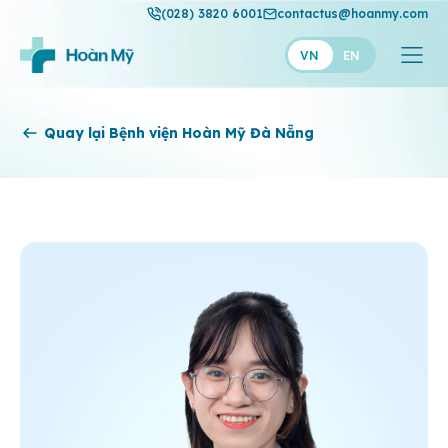
(028) 3820 6001
contactus@hoanmy.com
VN
EN
Hoàn Mỹ
Quay lại Bệnh viện Hoàn Mỹ Đà Nẵng
Hoàn Mỹ Gold
Hạnh Phúc
Thuận Mỹ