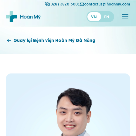
(028) 3820 6001
contactus@hoanmy.com
VN
EN
Hoàn Mỹ
Quay lại Bệnh viện Hoàn Mỹ Đà Nẵng
Hoàn Mỹ Gold
Hạnh Phúc
Thuận Mỹ