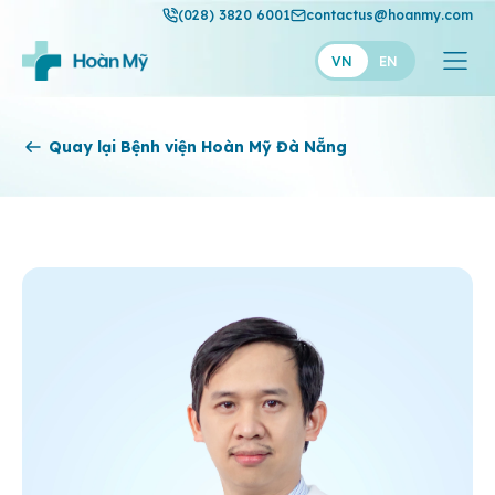
(028) 3820 6001
contactus@hoanmy.com
VN
EN
Hoàn Mỹ
Quay lại Bệnh viện Hoàn Mỹ Đà Nẵng
Hoàn Mỹ Gold
Hạnh Phúc
Thuận Mỹ