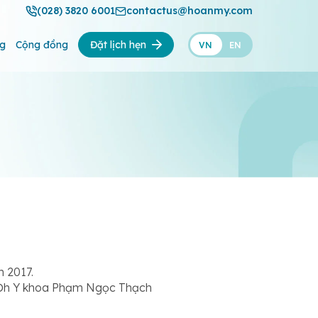
(028) 3820 6001
contactus@hoanmy.com
ng
Cộng đồng
Đặt lịch hẹn
VN
EN
 2017.
18 Đh Y khoa Phạm Ngọc Thạch