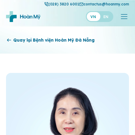
(028) 3820 6001
contactus@hoanmy.com
VN
EN
Hoàn Mỹ
Quay lại Bệnh viện Hoàn Mỹ Đà Nẵng
Hoàn Mỹ Gold
Hạnh Phúc
Thuận Mỹ