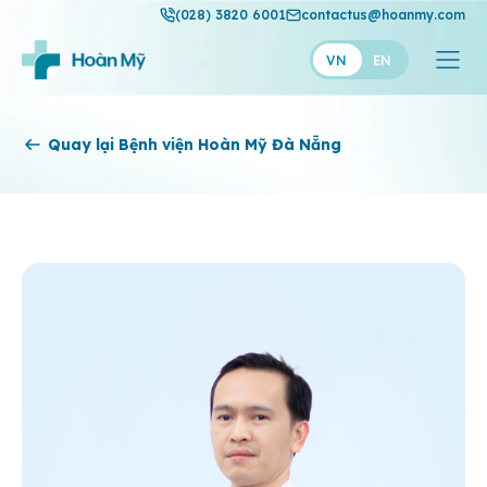
(028) 3820 6001
contactus@hoanmy.com
VN
EN
Hoàn Mỹ
Quay lại Bệnh viện Hoàn Mỹ Đà Nẵng
Hoàn Mỹ Gold
Hạnh Phúc
Thuận Mỹ