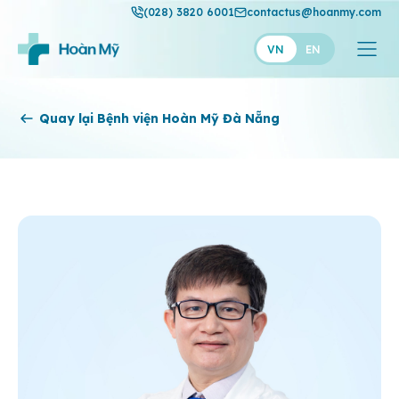
(028) 3820 6001
contactus@hoanmy.com
VN
EN
Hoàn Mỹ
Quay lại Bệnh viện Hoàn Mỹ Đà Nẵng
Hoàn Mỹ Gold
Hạnh Phúc
Thuận Mỹ