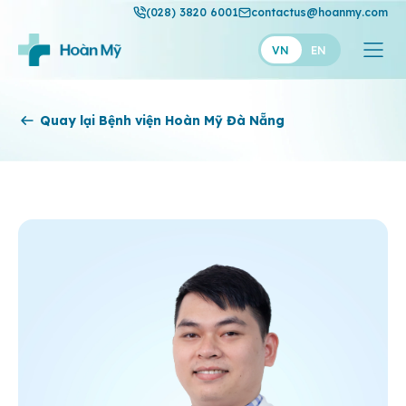
(028) 3820 6001
contactus@hoanmy.com
VN
EN
Hoàn Mỹ
Quay lại Bệnh viện Hoàn Mỹ Đà Nẵng
Hoàn Mỹ Gold
Hạnh Phúc
Thuận Mỹ