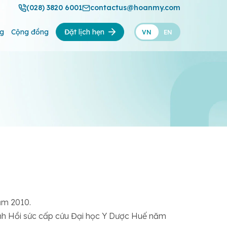
(028) 3820 6001
contactus@hoanmy.com
ng
Cộng đồng
Đặt lịch hẹn
VN
EN
ăm 2010.
nh Hồi sức cấp cứu Đại học Y Dược Huế năm