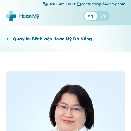
(028) 3820 6001
contactus@hoanmy.com
VN
EN
Hoàn Mỹ
Quay lại Bệnh viện Hoàn Mỹ Đà Nẵng
Hoàn Mỹ Gold
Hạnh Phúc
Thuận Mỹ