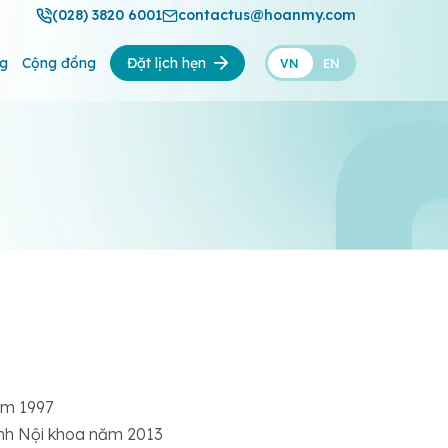
(028) 3820 6001
contactus@hoanmy.com
ng
Cộng đồng
Đặt lịch hẹn
VN
EN
ăm 1997
ành Nội khoa năm 2013