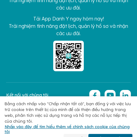
Trải nghiệm tính năng đặt lịch, quản lý hồ sơ và nhận
các ưu đãi.
Tải App Danh Y ngay hôm nay!
Trải nghiệm tính năng đặt lịch, quản lý hồ sơ và nhận
các ưu đãi.
Kết nối với chúng tôi
Bằng cách nhấp vào "Chấp nhận tất cả", bạn đồng ý với việc lưu
trữ cookie trên thiết bị của mình để cải thiện điều hướng trang
Copyright 2026 © Hoan My Corporation
Chính sách bảo mật
web, phân tích việc sử dụng trang và hỗ trợ các nỗ lực tiếp thị
của chúng tôi.
Nhấp vào đây để tìm hiểu thêm về chính sách cookie của chúng
tôi
Đặt lịch hẹn