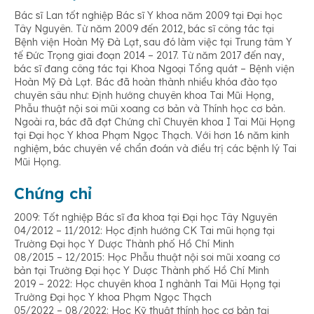
Bác sĩ Lan tốt nghiệp Bác sĩ Y khoa năm 2009 tại Đại học
Tây Nguyên. Từ năm 2009 đến 2012, bác sĩ công tác tại
Bệnh viện Hoàn Mỹ Đà Lạt, sau đó làm việc tại Trung tâm Y
tế Đức Trọng giai đoạn 2014 – 2017. Từ năm 2017 đến nay,
bác sĩ đang công tác tại Khoa Ngoại Tổng quát – Bệnh viện
Hoàn Mỹ Đà Lạt. Bác đã hoàn thành nhiều khóa đào tạo
chuyên sâu như: Định hướng chuyên khoa Tai Mũi Họng,
Phẫu thuật nội soi mũi xoang cơ bản và Thính học cơ bản.
Ngoài ra, bác đã đạt Chứng chỉ Chuyên khoa I Tai Mũi Họng
tại Đại học Y khoa Phạm Ngọc Thạch. Với hơn 16 năm kinh
nghiệm, bác chuyên về chẩn đoán và điều trị các bệnh lý Tai
Mũi Họng.
Chứng chỉ
2009: Tốt nghiệp Bác sĩ đa khoa tại Đại học Tây Nguyên
04/2012 – 11/2012: Học định hướng CK Tai mũi họng tại
Trường Đại học Y Dược Thành phố Hồ Chí Minh
08/2015 – 12/2015: Học Phẫu thuật nội soi mũi xoang cơ
bản tại Trường Đại học Y Dược Thành phố Hồ Chí Minh
2019 – 2022: Học chuyên khoa I nghành Tai Mũi Họng tại
Trường Đại học Y khoa Phạm Ngọc Thạch
05/2022 – 08/2022: Học Kỹ thuật thính học cơ bản tại