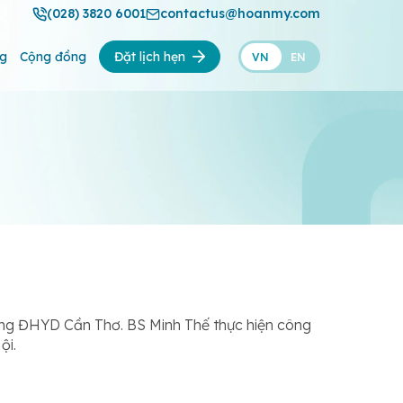
(028) 3820 6001
contactus@hoanmy.com
ng
Cộng đồng
Đặt lịch hẹn
VN
EN
ường ĐHYD Cần Thơ. BS Minh Thế thực hiện công
ội.