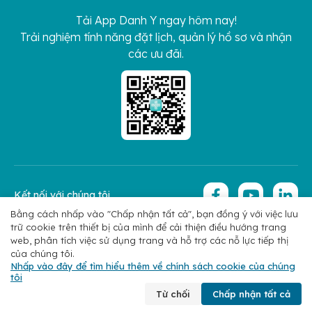
Tải App Danh Y ngay hôm nay!
Trải nghiệm tính năng đặt lịch, quản lý hồ sơ và nhận
các ưu đãi.
Kết nối với chúng tôi
Bằng cách nhấp vào "Chấp nhận tất cả", bạn đồng ý với việc lưu
trữ cookie trên thiết bị của mình để cải thiện điều hướng trang
Copyright 2026 © Hoan My Corporation
Chính sách bảo mật
web, phân tích việc sử dụng trang và hỗ trợ các nỗ lực tiếp thị
của chúng tôi.
Nhấp vào đây để tìm hiểu thêm về chính sách cookie của chúng
tôi
Đặt lịch hẹn
Từ chối
Chấp nhận tất cả