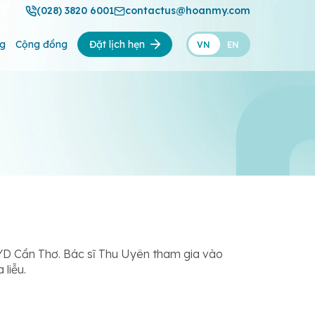
(028) 3820 6001
contactus@hoanmy.com
ng
Cộng đồng
Đặt lịch hẹn
VN
EN
HYD Cần Thơ. Bác sĩ Thu Uyên tham gia vào
liễu.