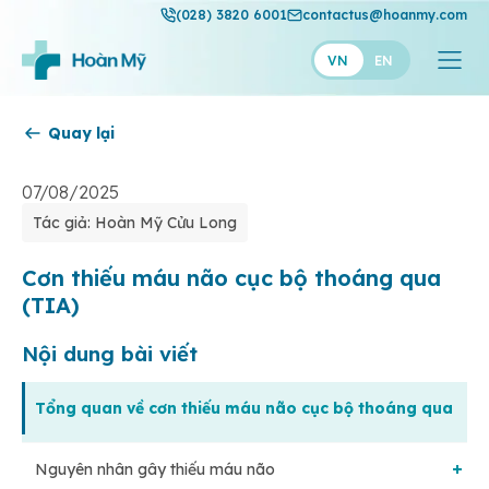
(028) 3820 6001
contactus@hoanmy.com
VN
EN
Quay lại
Hoàn Mỹ
Hoàn Mỹ Gold
07/08/2025
Tác giả: Hoàn Mỹ Cửu Long
Hạnh Phúc
Thuận Mỹ
Cơn thiếu máu não cục bộ thoáng qua
(TIA)
Nội dung bài viết
Tổng quan về cơn thiếu máu não cục bộ thoáng qua
Nguyên nhân gây thiếu máu não