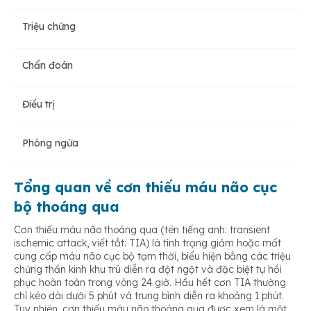
Triệu chứng
Các yếu tố không thể thay đổi
Chẩn đoán
Các yếu nguy cơ có thể thay đổi
Điều trị
Phòng ngừa
Tổng quan về cơn thiếu máu não cục
bộ thoáng qua
Cơn thiếu máu não thoáng qua
(tên tiếng anh: transient
ischemic attack, viết tắt: TIA)
là tình trạng giảm hoặc mất
cung cấp máu não cục bộ tạm thời, biểu hiện bằng các triệu
chứng thần kinh khu trú diễn ra đột ngột và đặc biệt tự hồi
phục hoàn toàn trong vòng 24 giờ. Hầu hết cơn TIA thường
chỉ kéo dài dưới 5 phút và trung bình diễn ra khoảng 1 phút.
Tuy nhiên, cơn thiếu máu não thoáng qua được xem là một