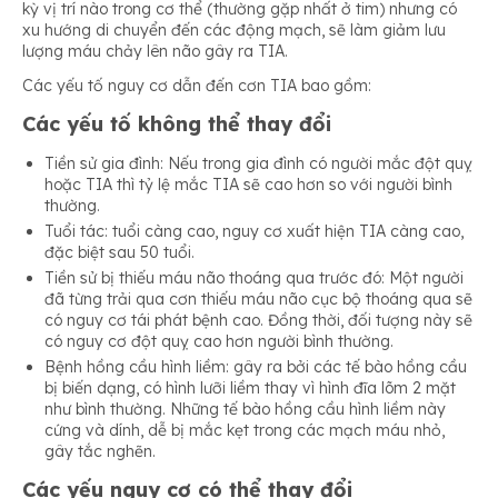
kỳ vị trí nào trong cơ thể (thường gặp nhất ở tim) nhưng có
xu hướng di chuyển đến các động mạch, sẽ làm giảm lưu
lượng máu chảy lên não gây ra TIA.
Các yếu tố nguy cơ dẫn đến cơn TIA bao gồm:
Các yếu tố không thể thay đổi
Tiền sử gia đình: Nếu trong gia đình có người mắc đột quỵ
hoặc TIA thì tỷ lệ mắc TIA sẽ cao hơn so với người bình
thường.
Tuổi tác: tuổi càng cao, nguy cơ xuất hiện TIA càng cao,
đặc biệt sau 50 tuổi.
Tiền sử bị thiếu máu não thoáng qua trước đó: Một người
đã từng trải qua cơn thiếu máu não cục bộ thoáng qua sẽ
có nguy cơ tái phát bệnh cao. Đồng thời, đối tượng này sẽ
có nguy cơ đột quỵ cao hơn người bình thường.
Bệnh hồng cầu hình liềm: gây ra bởi các tế bào hồng cầu
bị biến dạng, có hình lưỡi liềm thay vì hình đĩa lõm 2 mặt
như bình thường. Những tế bào hồng cầu hình liềm này
cứng và dính, dễ bị mắc kẹt trong các mạch máu nhỏ,
gây tắc nghẽn.
Các yếu nguy cơ có thể thay đổi