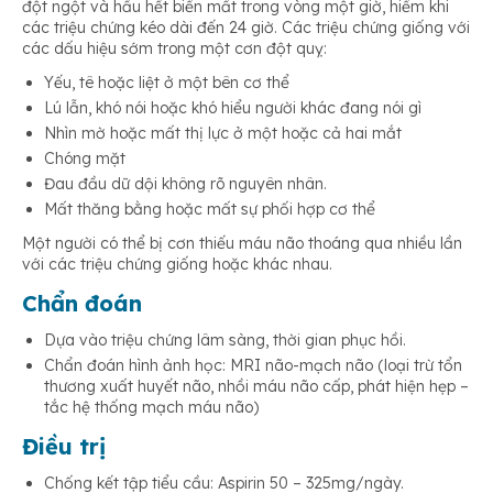
đột ngột và hầu hết biến mất trong vòng một giờ, hiếm khi
các triệu chứng kéo dài đến 24 giờ. Các triệu chứng giống với
các dấu hiệu sớm trong một cơn đột quỵ:
Yếu, tê hoặc liệt ở một bên cơ thể
Lú lẫn, khó nói hoặc khó hiểu người khác đang nói gì
Nhìn mờ hoặc mất thị lực ở một hoặc cả hai mắt
Chóng mặt
Đau đầu dữ dội không rõ nguyên nhân.
Mất thăng bằng hoặc mất sự phối hợp cơ thể
Một người có thể bị cơn thiếu máu não thoáng qua nhiều lần
với các triệu chứng giống hoặc khác nhau.
Chẩn đoán
Dựa vào triệu chứng lâm sàng, thời gian phục hồi.
Chẩn đoán hình ảnh học: MRI não-mạch não (loại trừ tổn
thương xuất huyết não, nhồi máu não cấp, phát hiện hẹp –
tắc hệ thống mạch máu não)
Điều trị
Chống kết tập tiểu cầu: Aspirin 50 – 325mg/ngày.