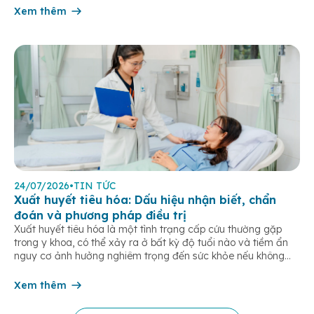
chứng hô hấp mạn tính như khó thở, ho […]
Xem thêm
24/07/2026
•
TIN TỨC
Xuất huyết tiêu hóa: Dấu hiệu nhận biết, chẩn
đoán và phương pháp điều trị
Xuất huyết tiêu hóa là một tình trạng cấp cứu thường gặp
trong y khoa, có thể xảy ra ở bất kỳ độ tuổi nào và tiềm ẩn
nguy cơ ảnh hưởng nghiêm trọng đến sức khỏe nếu không
được phát hiện và điều trị kịp thời. Bài viết dưới đây giúp bạn
hiểu rõ […]
Xem thêm