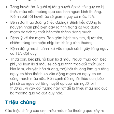
Tăng huyết áp: Người bị tăng huyết áp sẽ có nguy cơ bị
thiếu máu não thoáng qua cao hơn người bình thường.
Kiểm soát tốt huyết áp sẽ giảm nguy cơ mắc TIA.
Bệnh đái tháo đường (tiểu đường): Bệnh tiểu đường là
nguyên nhân phổ biến gây ra tình trạng xơ vữa động
mạch do tích tụ chất béo trên thành động mạch.
Bệnh lý về tim mạch: Bao gồm bệnh suy tim, dị tật tim,
nhiễm trùng tim hoặc nhịp tim không bình thường.
Bệnh động mạch cảnh: xơ vữa mạch cảnh gây tăng nguy
cơ TIA, đột quỵ.
Thừa cân, béo phì, rối loạn lipid máu: Người thừa cân, béo
phì , rối loạn lipid máu sẽ có quá trình trao đổi chất (đặc
biệt là sự chuyển hóa đường, mỡ) bất thường làm gia tăng
nguy cơ hình thành xơ vữa động mạch và nguy cơ xơ
cứng mạch máu não. Bên cạnh đó, người thừa cân, béo
phì sẽ có nguy cơ tăng huyết áp cao hơn người bình
thường , vì vậy đối tượng này rất dễ bị thiếu máu não cục
bộ thoáng qua và đột quỵ não.
Triệu chứng
Các triệu chứng của cơn thiếu máu não thoáng qua xảy ra