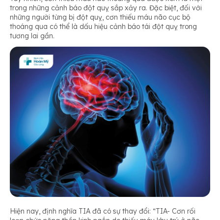
trong những cảnh báo đột quỵ sắp xảy ra. Đặc biệt, đối với
những người từng bị đột quỵ, cơn thiếu máu não cục bộ
thoáng qua có thể là dấu hiệu cảnh báo tái đột quỵ trong
tương lai gần.
Hiện nay, định nghĩa TIA đã có sự thay đổi: “
TIA- Cơn rối