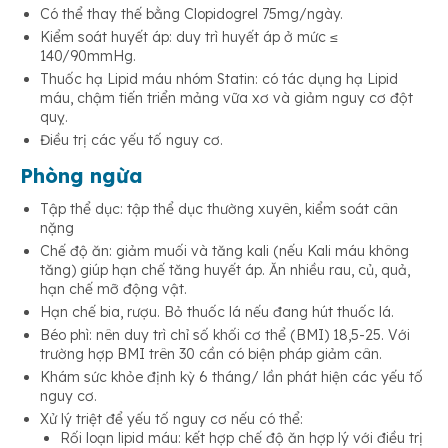
Có thể thay thế bằng Clopidogrel 75mg/ngày.
Kiểm soát huyết áp: duy trì huyết áp ở mức ≤
140/90mmHg.
Thuốc hạ Lipid máu nhóm Statin: có tác dụng hạ Lipid
máu, chậm tiến triển mảng vữa xơ và giảm nguy cơ đột
quỵ.
Điều trị các yếu tố nguy cơ.
Phòng ngừa
Tập thể dục: tập thể dục thường xuyên, kiểm soát cân
nặng
Chế độ ăn: giảm muối và tăng kali (nếu Kali máu không
tăng) giúp hạn chế tăng huyết áp. Ăn nhiều rau, củ, quả,
hạn chế mỡ động vật.
Hạn chế bia, rượu. Bỏ thuốc lá nếu đang hút thuốc lá.
Béo phì: nên duy trì chỉ số khối cơ thể (BMI) 18,5-25. Với
trường hợp BMI trên 30 cần có biện pháp giảm cân.
Khám sức khỏe định kỳ 6 tháng/ lần phát hiện các yếu tố
nguy cơ.
Xử lý triệt để yếu tố nguy cơ nếu có thể:
Rối loạn lipid máu: kết hợp chế độ ăn hợp lý với điều trị