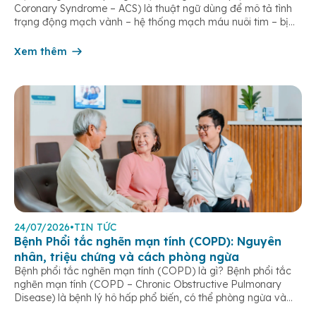
Coronary Syndrome – ACS) là thuật ngữ dùng để mô tả tình
trạng động mạch vành – hệ thống mạch máu nuôi tim – bị
tắc nghẽn một phần hoặc hoàn toàn, khiến lưu lượng máu
đến cơ tim giảm hoặc ngừng đột ngột. […]
Xem thêm
24/07/2026
•
TIN TỨC
Bệnh Phổi tắc nghẽn mạn tính (COPD): Nguyên
nhân, triệu chứng và cách phòng ngừa
Bệnh phổi tắc nghẽn mạn tính (COPD) là gì? Bệnh phổi tắc
nghẽn mạn tính (COPD – Chronic Obstructive Pulmonary
Disease) là bệnh lý hô hấp phổ biến, có thể phòng ngừa và
điều trị được nếu phát hiện sớm. Bệnh đặc trưng bởi các triệu