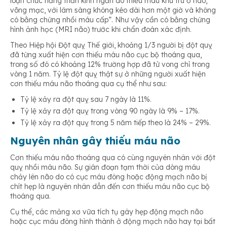
loạn chức năng thần kinh ngắn do thiếu máu khu trú ở não,
võng mạc, với lâm sàng không kéo dài hơn một giờ và không
có bằng chứng nhồi máu cấp
”. Như vậy cần có bằng chứng
hình ảnh học (MRI não) trước khi chẩn đoán xác định.
Theo Hiệp hội Đột quỵ Thế giới, khoảng 1/3 người bị đột quỵ
đã từng xuất hiện cơn thiếu máu não cục bộ thoáng qua,
trong số đó có khoảng 12% trường hợp đã tử vong chỉ trong
vòng 1 năm. Tỷ lệ đột quỵ thật sự ở những người xuất hiện
cơn thiếu máu não thoáng qua cụ thể như sau:
Tỷ lệ xảy ra đột quỵ sau 7 ngày là 11%.
Tỷ lệ xảy ra đột quỵ trong vòng 90 ngày là 9% – 17%.
Tỷ lệ xảy ra đột quỵ trong 5 năm tiếp theo là 24% – 29%.
Nguyên nhân gây thiếu máu não
Cơn thiếu máu não thoáng qua có cùng nguyên nhân với đột
quỵ nhồi máu não. Sự gián đoạn tạm thời của dòng máu
chảy lên não do có cục máu đông hoặc động mạch não bị
chít hẹp là nguyên nhân dẫn đến cơn thiếu máu não cục bộ
thoáng qua.
Cụ thể, các mảng xơ vữa tích tụ gây hẹp động mạch não
hoặc cục máu đông hình thành ở động mạch não hay tại bất