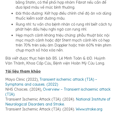
bằng Statin, có thể phối hợp nhóm Fibrat nếu cần để
đưa lipid máu về mức bình thường.
Đái tháo đường: Kết hợp điều chỉnh chế độ ăn với dùng
thuốc kiểm soát đường máu.
Rung nhĩ: tư vấn cho bệnh nhân có rung nhĩ biết cách tự
phát hiện dấu hiệu nghi ngờ cơn rung nhĩ.
Hẹp mạch cảnh không triệu chứng: phẫu thuật bóc nội
mạc mạch cảnh hoặc đặt Stent mạch cảnh khi có hẹp
trên 70% trên siêu âm Doppler hoặc trên 60% trên phim
chụp mạch số hóa xóa nền.
Bài viết được thực hiện bởi BS. Lê Minh Toàn & ĐD. Huỳnh
Văn Thành, Khoa Cấp Cứu, Bệnh viện Hoàn Mỹ Cửu Long.
Tài liệu tham khảo
Mayo Clinic (2022),
Transient ischemic attack (TIA) –
Symptoms and causes. (2022)
NHS Choices. (2024),
Overview – Transient ischaemic attack
(TIA)
.
Transient Ischemic Attack (TIA). (2024).
National Institute of
Neurological Disorders and Stroke
.
Transient Ischemic Attack (TIA). (2024).
Www.stroke.org