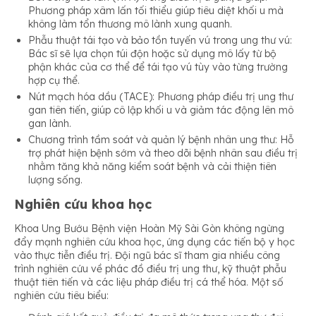
Phương pháp xâm lấn tối thiểu giúp tiêu diệt khối u mà
không làm tổn thương mô lành xung quanh.
Phẫu thuật tái tạo và bảo tồn tuyến vú trong ung thư vú:
Bác sĩ sẽ lựa chọn túi độn hoặc sử dụng mô lấy từ bộ
phận khác của cơ thể để tái tạo vú tùy vào từng trường
hợp cụ thể.
Nút mạch hóa dầu (TACE): Phương pháp điều trị ung thư
gan tiên tiến, giúp cô lập khối u và giảm tác động lên mô
gan lành.
Chương trình tầm soát và quản lý bệnh nhân ung thư: Hỗ
trợ phát hiện bệnh sớm và theo dõi bệnh nhân sau điều trị
nhằm tăng khả năng kiểm soát bệnh và cải thiện tiên
lượng sống.
Nghiên cứu khoa học
Khoa Ung Bướu Bệnh viện Hoàn Mỹ Sài Gòn không ngừng
đẩy mạnh nghiên cứu khoa học, ứng dụng các tiến bộ y học
vào thực tiễn điều trị. Đội ngũ bác sĩ tham gia nhiều công
trình nghiên cứu về phác đồ điều trị ung thư, kỹ thuật phẫu
thuật tiên tiến và các liệu pháp điều trị cá thể hóa. Một số
nghiên cứu tiêu biểu: