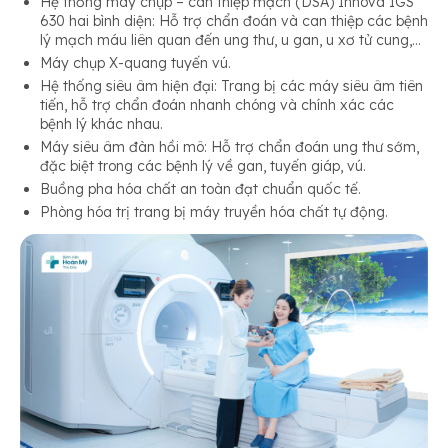
Hệ thống máy chụp – can thiệp mạch (DSA) Innova IGS
630 hai bình diện: Hỗ trợ chẩn đoán và can thiệp các bệnh
lý mạch máu liên quan đến ung thư, u gan, u xơ tử cung,…
Máy chụp X-quang tuyến vú.
Hệ thống siêu âm hiện đại: Trang bị các máy siêu âm tiên
tiến, hỗ trợ chẩn đoán nhanh chóng và chính xác các
bệnh lý khác nhau.
Máy siêu âm đàn hồi mô: Hỗ trợ chẩn đoán ung thư sớm,
đặc biệt trong các bệnh lý về gan, tuyến giáp, vú.
Buồng pha hóa chất an toàn đạt chuẩn quốc tế.
Phòng hóa trị trang bị máy truyền hóa chất tự động.