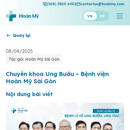
(028) 3820 6001
contactus@hoanmy.com
VN
EN
Quay lại
Hoàn Mỹ
Hoàn Mỹ Gold
08/04/2025
Tác giả: Hoàn Mỹ Sài Gòn
Hạnh Phúc
Thuận Mỹ
Chuyên khoa Ung Bướu – Bệnh viện
Hoàn Mỹ Sài Gòn
Nội dung bài viết