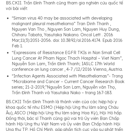
BS.CKII. Trần Đình Thanh cũng tham gia nghiên cứu quốc tế
với bài viết:
“Simian virus 40 may be associated with developing
malignant pleural mesothelioma” Tran Dinh Thanh ,
Nguyen Van Tho , Nguyen Son Lam, Nguyen Huy Dung,
Chiharu Tabata, Yasutaka Nakano. Oncol Lett . 2016
Mar;11(3):2051-2056. doi: 10.3892/ol.2016.4174. Epub 2016
Feb 1.
“Expressions of Resistance EGFR TKIs in Non Small Cell
Lung Cancer At Pham Ngoc Thach Hospital – Viet Nam”,
Nguyễn Sơn Lam, Trần Đình Thanh; IASLC 17th World
conference on lung cancer , 4-7 /12/2016 Vienna, Austria.
“Infection Agents Associated with Mesotheliomas”- Trong
“Microbiome and Cancer – Current Cancer Research Book
series; 21-2-2019,”Nguyễn Sơn Lam, Nguyễn văn Thọ,
Trần Đình Thanh và Yasutaka Nako – trang 167-183.
BS.CKII Trần Đình Thanh là thành viên của các hiệp hội y
khoa quốc tế như ESMO (Hiệp hội Ung thư lâm sàng Châu
Âu), ASCO (Hiệp hội Ung thư lâm sàng Hoa Kỳ), Hội Hô hấp.
Đồng thời, bác sĩ Thanh cũng giữ vai trò Ủy viên Ban Chấp
hành Hội Ung thư Việt Nam và Ủy viên Ban Chấp hành Hội
Ung thư TP. Hồ Chí Minh, góp phần tích cực vào sự phát triển