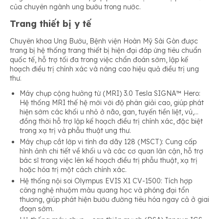
của chuyên ngành ung bướu trong nước.
Trang thiết bị y tế
Chuyên khoa Ung Bướu, Bệnh viện Hoàn Mỹ Sài Gòn được
trang bị hệ thống trang thiết bị hiện đại đáp ứng tiêu chuẩn
quốc tế, hỗ trợ tối đa trong việc chẩn đoán sớm, lập kế
hoạch điều trị chính xác và nâng cao hiệu quả điều trị ung
thư.
Máy chụp cộng hưởng từ (MRI) 3.0 Tesla SIGNA™ Hero:
Hệ thống MRI thế hệ mới với độ phân giải cao, giúp phát
hiện sớm các khối u nhỏ ở não, gan, tuyến tiền liệt, vú,…
đồng thời hỗ trợ lập kế hoạch điều trị chính xác, đặc biệt
trong xạ trị và phẫu thuật ung thư.
Máy chụp cắt lớp vi tính đa dãy 128 (MSCT): Cung cấp
hình ảnh chi tiết về khối u và các cơ quan lân cận, hỗ trợ
bác sĩ trong việc lên kế hoạch điều trị phẫu thuật, xạ trị
hoặc hóa trị một cách chính xác.
Hệ thống nội soi Olympus EVIS X1 CV-1500: Tích hợp
công nghệ nhuộm màu quang học và phóng đại tổn
thương, giúp phát hiện bướu đường tiêu hóa ngay cả ở giai
đoạn sớm.