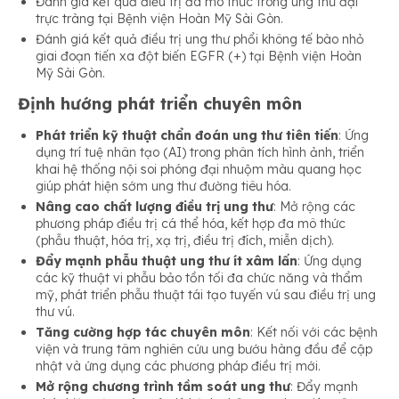
Đánh giá kết quả điều trị đa mô thức trong ung thư đại
trực tràng tại Bệnh viện Hoàn Mỹ Sài Gòn.
Đánh giá kết quả điều trị ung thư phổi không tế bào nhỏ
giai đoạn tiến xa đột biến EGFR (+) tại Bệnh viện Hoàn
Mỹ Sài Gòn.
Định hướng phát triển chuyên môn
Phát triển kỹ thuật chẩn đoán ung thư tiên tiến
: Ứng
dụng trí tuệ nhân tạo (AI) trong phân tích hình ảnh, triển
khai hệ thống nội soi phóng đại nhuộm màu quang học
giúp phát hiện sớm ung thư đường tiêu hóa.
Nâng cao chất lượng điều trị ung thư
: Mở rộng các
phương pháp điều trị cá thể hóa, kết hợp đa mô thức
(phẫu thuật, hóa trị, xạ trị, điều trị đích, miễn dịch).
Đẩy mạnh phẫu thuật ung thư ít xâm lấn
: Ứng dụng
các kỹ thuật vi phẫu bảo tồn tối đa chức năng và thẩm
mỹ, phát triển phẫu thuật tái tạo tuyến vú sau điều trị ung
thư vú.
Tăng cường hợp tác chuyên môn
: Kết nối với các bệnh
viện và trung tâm nghiên cứu ung bướu hàng đầu để cập
nhật và ứng dụng các phương pháp điều trị mới.
Mở rộng chương trình tầm soát ung thư
: Đẩy mạnh