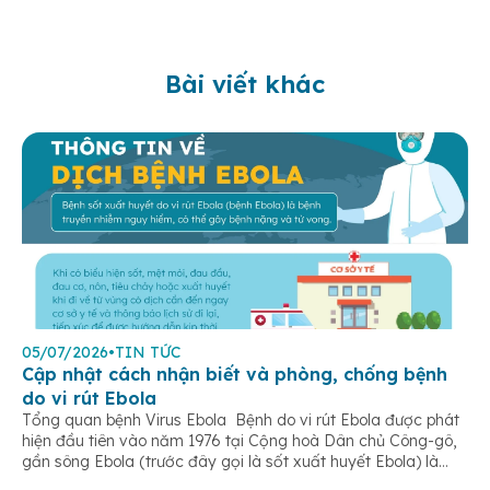
Bài viết khác
05/07/2026
•
TIN TỨC
Cập nhật cách nhận biết và phòng, chống bệnh
do vi rút Ebola
Tổng quan bệnh Virus Ebola Bệnh do vi rút Ebola được phát
hiện đầu tiên vào năm 1976 tại Cộng hoà Dân chủ Công-gô,
gần sông Ebola (trước đây gọi là sốt xuất huyết Ebola) là
một bệnh truyền nhiễm cấp tính, có thể bùng phát thành