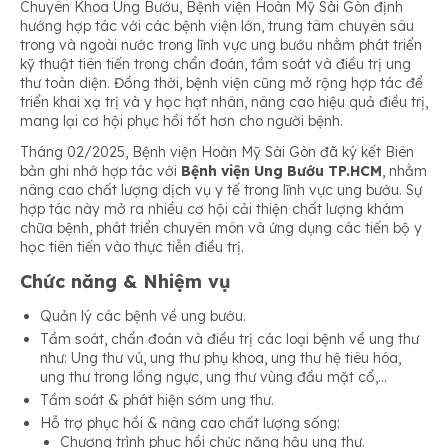
Chuyên Khoa Ung Bướu, Bệnh viện Hoàn Mỹ Sài Gòn định
hướng hợp tác với các bệnh viện lớn, trung tâm chuyên sâu
trong và ngoài nước trong lĩnh vực ung bướu nhằm phát triển
kỹ thuật tiên tiến trong chẩn đoán, tầm soát và điều trị ung
thư toàn diện. Đồng thời, bệnh viện cũng mở rộng hợp tác để
triển khai xạ trị và y học hạt nhân, nâng cao hiệu quả điều trị,
mang lại cơ hội phục hồi tốt hơn cho người bệnh.
Tháng 02/2025, Bệnh viện Hoàn Mỹ Sài Gòn đã ký kết Biên
bản ghi nhớ hợp tác với
Bệnh viện Ung Bướu TP.HCM
, nhằm
nâng cao chất lượng dịch vụ y tế trong lĩnh vực ung bướu. Sự
hợp tác này mở ra nhiều cơ hội cải thiện chất lượng khám
chữa bệnh, phát triển chuyên môn và ứng dụng các tiến bộ y
học tiên tiến vào thực tiễn điều trị.
Chức năng & Nhiệm vụ
Quản lý các bệnh về ung bướu.
Tầm soát, chẩn đoán và điều trị các loại bệnh về ung thư
như: Ung thư vú, ung thư phụ khoa, ung thư hệ tiêu hóa,
ung thư trong lồng ngực, ung thư vùng đầu mặt cổ,…
Tầm soát & phát hiện sớm ung thư.
Hỗ trợ phục hồi & nâng cao chất lượng sống:
Chương trình phục hồi chức năng hậu ung thư.