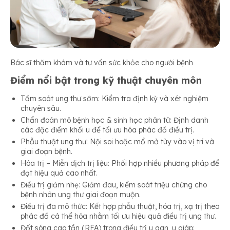
Bác sĩ thăm khám và tư vấn sức khỏe cho người bệnh
Điểm nổi bật trong kỹ thuật chuyên môn
Tầm soát ung thư sớm: Kiểm tra định kỳ và xét nghiệm
chuyên sâu.
Chẩn đoán mô bệnh học & sinh học phân tử: Định danh
các đặc điểm khối u để tối ưu hóa phác đồ điều trị.
Phẫu thuật ung thư: Nội soi hoặc mổ mở tùy vào vị trí và
giai đoạn bệnh.
Hóa trị – Miễn dịch trị liệu: Phối hợp nhiều phương pháp để
đạt hiệu quả cao nhất.
Điều trị giảm nhẹ: Giảm đau, kiểm soát triệu chứng cho
bệnh nhân ung thư giai đoạn muộn.
Điều trị đa mô thức: Kết hợp phẫu thuật, hóa trị, xạ trị theo
phác đồ cá thể hóa nhằm tối ưu hiệu quả điều trị ung thư.
Đốt sóng cao tần (RFA) trong điều trị u gan, u giáp: