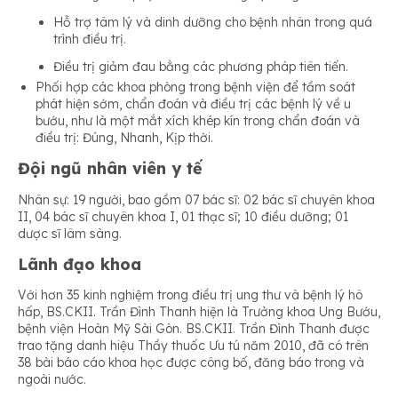
Hỗ trợ tâm lý và dinh dưỡng cho bệnh nhân trong quá
trình điều trị.
Điều trị giảm đau bằng các phương pháp tiên tiến.
Phối hợp các khoa phòng trong bệnh viện để tầm soát
phát hiện sớm, chẩn đoán và điều trị các bệnh lý về u
bướu, như là một mắt xích khép kín trong chẩn đoán và
điều trị: Đúng, Nhanh, Kịp thời.
Đội ngũ nhân viên y tế
Nhân sự: 19 người, bao gồm 07 bác sĩ: 02 bác sĩ chuyên khoa
II, 04 bác sĩ chuyên khoa I, 01 thạc sĩ; 10 điều dưỡng; 01
dược sĩ lâm sàng.
Lãnh đạo khoa
Với hơn 35 kinh nghiệm trong điều trị ung thư và bệnh lý hô
hấp, BS.CKII. Trần Đình Thanh hiện là Trưởng khoa Ung Bướu,
bệnh viện Hoàn Mỹ Sài Gòn. BS.CKII. Trần Đình Thanh được
trao tặng danh hiệu Thầy thuốc Ưu tú năm 2010, đã có trên
38 bài báo cáo khoa học được công bố, đăng báo trong và
ngoài nước.