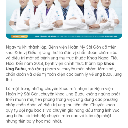
Ngay từ khi thành lập, Bệnh viện Hoàn Mỹ Sài Gòn đã triển
khai Đơn vị Điều trị Ung thư, là đơn vị chẩn đoán chăm sóc
và điều trị một số bệnh ung thư trực thuộc Khoa Ngoại Tiêu
Hóa. Đến năm 2018, bệnh viện chính thức thành lập
khoa
Ung Bướu
, mở rộng phạm vi chuyên môn nhằm tầm soát,
chẩn đoán và điều trị toàn diện các bệnh lý về ung bướu, ung
thư.
Là một trong những chuyên khoa mũi nhọn tại Bệnh viện
Hoàn Mỹ Sài Gòn, chuyên khoa Ung Bướu không ngừng phát
triển mạnh mẽ, tiên phong trong việc ứng dụng các phương
pháp chẩn đoán và điều trị ung thư tiên tiến. Chuyên khoa
quy tụ đội ngũ bác sĩ và chuyên gia hàng đầu trong lĩnh vực
ung bướu, có trình độ chuyên môn cao và luôn cập nhật
những tiến bộ y học mới nhất.