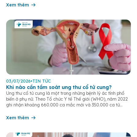
dịch. Bệnh lây truyền do tiếp xúc trực […]
Xem thêm
03/07/2026
•
TIN TỨC
Khi nào cần tầm soát ung thư cổ tử cung?
Ung thư cổ tử cung là một trong những bệnh lý ác tính phổ
biến ở phụ nữ. Theo Tổ chức Y tế Thế giới (WHO), năm 2022
ghi nhận khoảng 660.000 ca mắc mới và 350.000 ca tử
vong do ung thư cổ tử cung trên toàn cầu. Tầm soát ung thư
cổ tử […]
Xem thêm