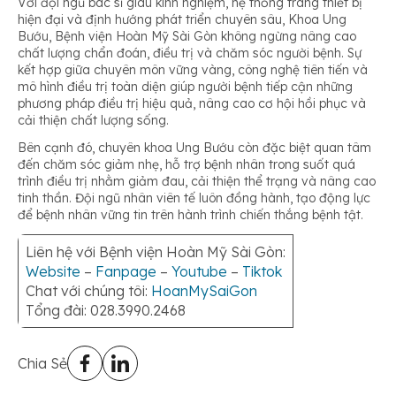
Với đội ngũ bác sĩ giàu kinh nghiệm, hệ thống trang thiết bị
hiện đại và định hướng phát triển chuyên sâu, Khoa Ung
Bướu, Bệnh viện Hoàn Mỹ Sài Gòn không ngừng nâng cao
chất lượng chẩn đoán, điều trị và chăm sóc người bệnh. Sự
kết hợp giữa chuyên môn vững vàng, công nghệ tiên tiến và
mô hình điều trị toàn diện giúp người bệnh tiếp cận những
phương pháp điều trị hiệu quả, nâng cao cơ hội hồi phục và
cải thiện chất lượng sống.
Bên cạnh đó, chuyên khoa Ung Bướu còn đặc biệt quan tâm
đến chăm sóc giảm nhẹ, hỗ trợ bệnh nhân trong suốt quá
trình điều trị nhằm giảm đau, cải thiện thể trạng và nâng cao
tinh thần. Đội ngũ nhân viên tế luôn đồng hành, tạo động lực
để bệnh nhân vững tin trên hành trình chiến thắng bệnh tật.
Liên hệ với Bệnh viện Hoàn Mỹ Sài Gòn:
Website
–
Fanpage
–
Youtube
–
Tiktok
Chat với chúng tôi:
HoanMySaiGon
Tổng đài: 028.3990.2468
Chia Sẻ