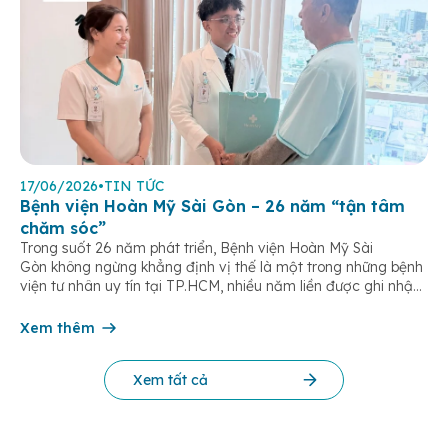
17/06/2026
•
TIN TỨC
Bệnh viện Hoàn Mỹ Sài Gòn – 26 năm “tận tâm
chăm sóc”
Trong suốt 26 năm phát triển, Bệnh viện Hoàn Mỹ Sài
Gòn không ngừng khẳng định vị thế là một trong những bệnh
viện tư nhân uy tín tại TP.HCM, nhiều năm liền được ghi nhận
trong nhóm 10 bệnh viện có chất lượng hàng đầu theo các bộ
tiêu chí đánh giá của Bộ y tế. Điều tạo nên giá trị của […]
Xem thêm
Xem tất cả