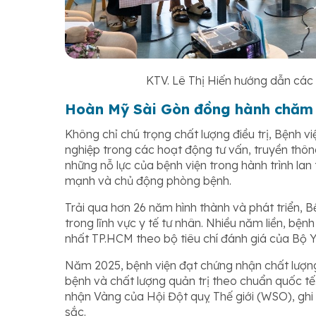
KTV. Lê Thị Hiến hướng dẫn các
Hoàn Mỹ Sài Gòn đồng hành chăm 
Không chỉ chú trọng chất lượng điều trị, Bệnh
nghiệp trong các hoạt động tư vấn, truyền thô
những nỗ lực của bệnh viện trong hành trình la
mạnh và chủ động phòng bệnh.
Trải qua hơn 26 năm hình thành và phát triển, 
trong lĩnh vực y tế tư nhân. Nhiều năm liền, bện
nhất TP.HCM theo bộ tiêu chí đánh giá của Bộ Y
Năm 2025, bệnh viện đạt chứng nhận chất lượng
bệnh và chất lượng quản trị theo chuẩn quốc t
nhận Vàng của Hội Đột quỵ Thế giới (WSO), ghi 
sắc.