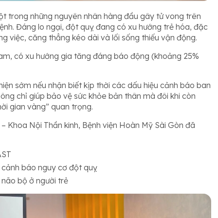
một trong những nguyên nhân hàng đầu gây tử vong trên
bệnh. Đáng lo ngại, đột quỵ đang có xu hướng trẻ hóa, đặc
ng việc, căng thẳng kéo dài và lối sống thiếu vận động.
t Nam, có xu hướng gia tăng đáng báo động (khoảng 25%
hiện sớm nếu nhận biết kịp thời các dấu hiệu cảnh báo ban
không chỉ giúp bảo vệ sức khỏe bản thân mà đôi khi còn
hời gian vàng” quan trọng.
g – Khoa Nội Thần kinh, Bệnh viện Hoàn Mỹ Sài Gòn đã
AST
u cảnh báo nguy cơ đột quỵ
não bộ ở người trẻ