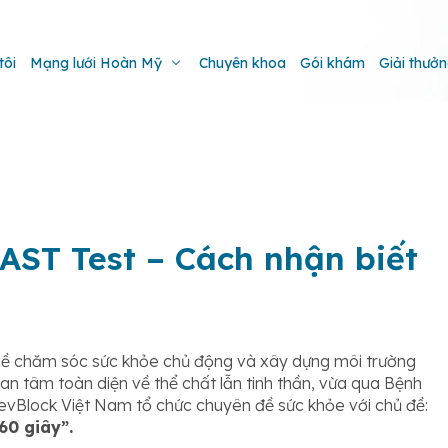
tôi
Mạng lưới Hoàn Mỹ
Chuyên khoa
Gói khám
Giải thưở
AST Test – Cách nhận biết
về chăm sóc sức khỏe chủ động và xây dựng môi trường
an tâm toàn diện về thể chất lẫn tinh thần, vừa qua Bệnh
evBlock Việt Nam tổ chức chuyên đề sức khỏe với chủ đề:
60 giây”.