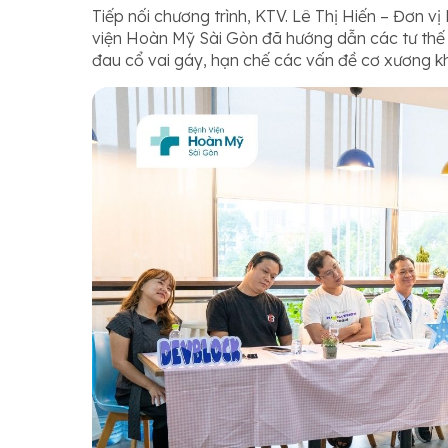
Tiếp nối chương trình, KTV. Lê Thị Hiến – Đơn v
viện Hoàn Mỹ Sài Gòn đã hướng dẫn các tư th
đau cổ vai gáy, hạn chế các vấn đề cơ xương k