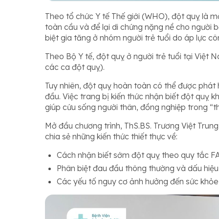
Theo tổ chức Y tế Thế giới (WHO), đột quỵ là 
toàn cầu và để lại di chứng nặng nề cho người 
biệt gia tăng ở nhóm người trẻ tuổi do áp lực cô
Theo Bộ Y tế, đột quỵ ở người trẻ tuổi tại Việ
các ca đột quỵ).
Tuy nhiên, đột quỵ hoàn toàn có thể được phát 
đầu. Việc trang bị kiến thức nhận biết đột quỵ 
giúp cứu sống người thân, đồng nghiệp trong “t
Mở đầu chương trình, ThS.BS. Trương Việt Trun
chia sẻ những kiến thức thiết thực về:
Cách nhận biết sớm đột quỵ theo quy tắc F
Phân biệt đau đầu thông thường và dấu hiệ
Các yếu tố nguy cơ ảnh hưởng đến sức khỏe 