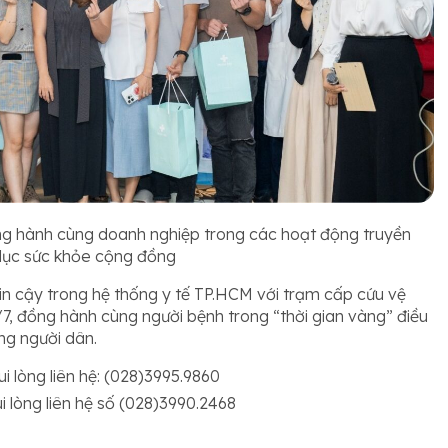
ng hành cùng doanh nghiệp trong các hoạt động truyền
dục sức khỏe cộng đồng
in cậy trong hệ thống y tế TP.HCM với trạm cấp cứu vệ
/7, đồng hành cùng người bệnh trong “thời gian vàng” điều
ng người dân.
i lòng liên hệ: (028)3995.9860
i lòng liên hệ số (028)3990.2468