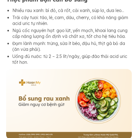
Nhiều rau xanh: bí đỏ, cà rốt, cải xanh, súp lơ, dưa leo…
Trái cây tươi: táo, lê, cam, dâu, cherry, có khả năng giảm
acid uric tự nhiên.
Ngũ cốc nguyên hạt: gạo lứt, yến mạch, khoai lang cung
cấp năng lượng ổn định và chất xơ, tốt cho hệ tiêu hóa.
Đạm lành mạnh: trứng, sữa ít béo, đậu hũ, thịt gà bỏ da
(ăn vừa phải).
Uống đủ nước: từ 2 – 2.5 lít/ngày, giúp đào thải acid uric
tốt hơn.