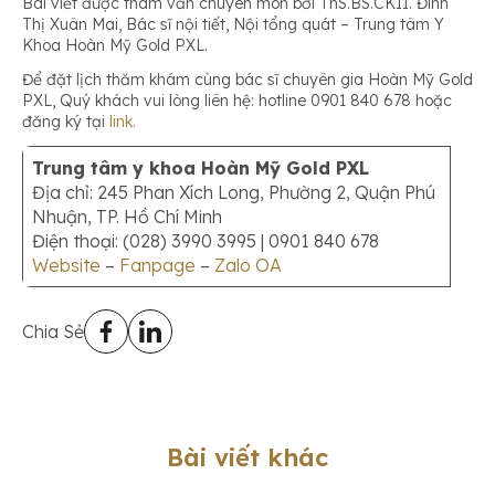
Bài viết được tham vấn chuyên môn bởi ThS.BS.CKII. Đinh
Thị Xuân Mai, Bác sĩ nội tiết, Nội tổng quát – Trung tâm Y
Khoa Hoàn Mỹ Gold PXL.
Để đặt lịch thăm khám cùng bác sĩ chuyên gia Hoàn Mỹ Gold
PXL, Quý khách vui lòng liên hệ: hotline 0901 840 678 hoặc
đăng ký tại
link.
Trung tâm y khoa Hoàn Mỹ Gold PXL
Địa chỉ: 245 Phan Xích Long, Phường 2, Quận Phú
Nhuận, TP. Hồ Chí Minh
Điện thoại: (028) 3990 3995 | 0901 840 678
Website
–
Fanpage
–
Zalo OA
Chia Sẻ
Bài viết khác