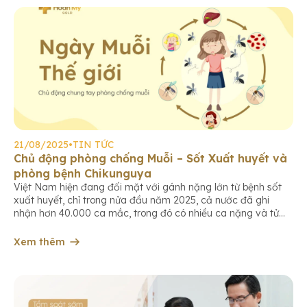
21/08/2025
•
TIN TỨC
Chủ động phòng chống Muỗi – Sốt Xuất huyết và
phòng bệnh Chikunguya
Việt Nam hiện đang đối mặt với gánh nặng lớn từ bệnh sốt
xuất huyết, chỉ trong nửa đầu năm 2025, cả nước đã ghi
nhận hơn 40.000 ca mắc, trong đó có nhiều ca nặng và tử
vong. Bên cạnh sốt xuất huyết, bệnh Chikungunya cũng đang
có xu hướng gia tăng trên thế […]
Xem thêm