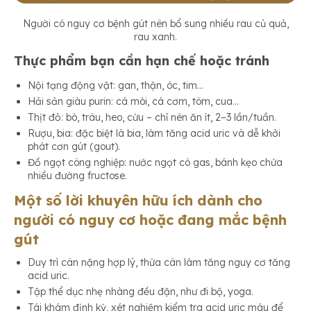
Người có nguy cơ bệnh gút nên bổ sung nhiều rau củ quả,
rau xanh.
Thực phẩm bạn cần hạn chế hoặc tránh
Nội tạng động vật: gan, thận, óc, tim…
Hải sản giàu purin: cá mòi, cá cơm, tôm, cua…
Thịt đỏ: bò, trâu, heo, cừu – chỉ nên ăn ít, 2–3 lần/tuần.
Rượu, bia: đặc biệt là bia, làm tăng acid uric và dễ khởi
phát cơn gút (gout).
Đồ ngọt công nghiệp: nước ngọt có gas, bánh kẹo chứa
nhiều đường fructose.
Một số lời khuyên hữu ích dành cho
người có nguy cơ hoặc đang mắc bệnh
gút
Duy trì cân nặng hợp lý, thừa cân làm tăng nguy cơ tăng
acid uric.
Tập thể dục nhẹ nhàng đều đặn, như đi bộ, yoga.
Tái khám định kỳ, xét nghiệm kiểm tra acid uric máu để