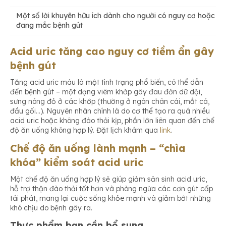
Một số lời khuyên hữu ích dành cho người có nguy cơ hoặc
Thực phẩm bạn cần bổ sung
đang mắc bệnh gút
Acid uric tăng cao nguy cơ tiềm ẩn gây
Thực phẩm bạn cần hạn chế hoặc tránh
bệnh gút
Tăng acid uric máu là một tình trạng phổ biến, có thể dẫn
đến bệnh gút – một dạng viêm khớp gây đau đớn dữ dội,
sưng nóng đỏ ở các khớp (thường ở ngón chân cái, mắt cá,
đầu gối…). Nguyên nhân chính là do cơ thể tạo ra quá nhiều
acid uric hoặc không đào thải kịp, phần lớn liên quan đến chế
độ ăn uống không hợp lý. Đặt lịch khám qua
link
.
Chế độ ăn uống lành mạnh – “chìa
khóa” kiểm soát acid uric
Một chế độ ăn uống hợp lý sẽ giúp giảm sản sinh acid uric,
hỗ trợ thận đào thải tốt hơn và phòng ngừa các cơn gút cấp
tái phát, mang lại cuộc sống khỏe mạnh và giảm bớt những
khó chịu do bệnh gây ra.
Thực phẩm bạn cần bổ sung