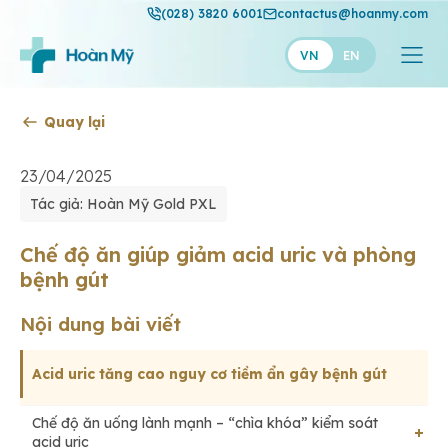
(028) 3820 6001
contactus@hoanmy.com
VN
EN
Quay lại
Hoàn Mỹ
Hoàn Mỹ Gold
23/04/2025
Tác giả: Hoàn Mỹ Gold PXL
Hạnh Phúc
Thuận Mỹ
Chế độ ăn giúp giảm acid uric và phòng
bệnh gút
Nội dung bài viết
Acid uric tăng cao nguy cơ tiềm ẩn gây bệnh gút
Chế độ ăn uống lành mạnh – “chìa khóa” kiểm soát
acid uric