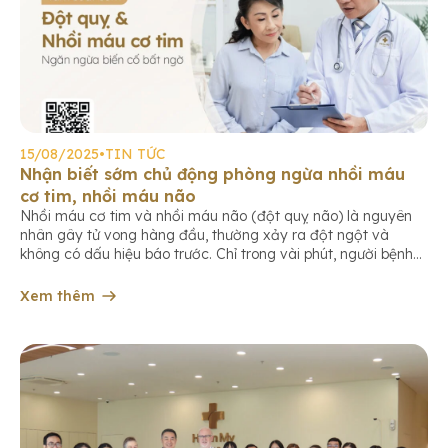
15/08/2025
•
TIN TỨC
Nhận biết sớm chủ động phòng ngừa nhồi máu
cơ tim, nhồi máu não
Nhồi máu cơ tim và nhồi máu não (đột quỵ não) là nguyên
nhân gây tử vong hàng đầu, thường xảy ra đột ngột và
không có dấu hiệu báo trước. Chỉ trong vài phút, người bệnh
có thể rơi vào hôn mê, liệt vĩnh viễn hoặc tử vong nếu không
cấp cứu kịp thời. […]
Xem thêm