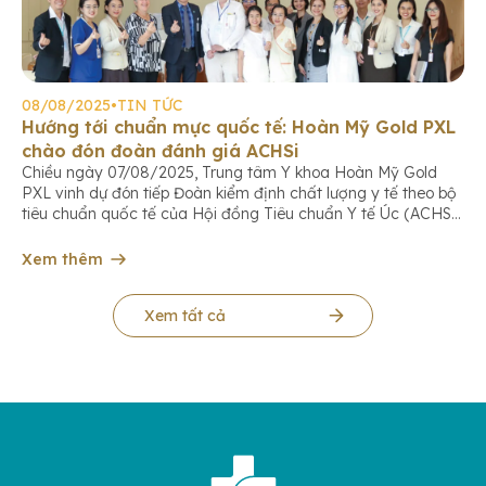
08/08/2025
•
TIN TỨC
Hướng tới chuẩn mực quốc tế: Hoàn Mỹ Gold PXL
chào đón đoàn đánh giá ACHSi
Chiều ngày 07/08/2025, Trung tâm Y khoa Hoàn Mỹ Gold
PXL vinh dự đón tiếp Đoàn kiểm định chất lượng y tế theo bộ
tiêu chuẩn quốc tế của Hội đồng Tiêu chuẩn Y tế Úc (ACHS
International). Đây là dấu mốc quan trọng trong hành trình
không ngừng nâng cao chất lượng dịch vụ, […]
Xem thêm
Xem tất cả