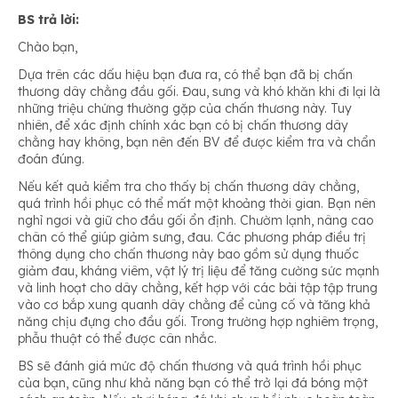
BS trả lời:
Chào bạn,
Dựa trên các dấu hiệu bạn đưa ra, có thể bạn đã bị chấn
thương dây chằng đầu gối. Đau, sưng và khó khăn khi đi lại là
những triệu chứng thường gặp của chấn thương này. Tuy
nhiên, để xác định chính xác bạn có bị chấn thương dây
chằng hay không, bạn nên đến BV để được kiểm tra và chẩn
đoán đúng.
Nếu kết quả kiểm tra cho thấy bị chấn thương dây chằng,
quá trình hồi phục có thể mất một khoảng thời gian. Bạn nên
nghỉ ngơi và giữ cho đầu gối ổn định. Chườm lạnh, nâng cao
chân có thể giúp giảm sưng, đau. Các phương pháp điều trị
thông dụng cho chấn thương này bao gồm sử dụng thuốc
giảm đau, kháng viêm, vật lý trị liệu để tăng cường sức mạnh
và linh hoạt cho dây chằng, kết hợp với các bài tập tập trung
vào cơ bắp xung quanh dây chằng để củng cố và tăng khả
năng chịu đựng cho đầu gối. Trong trường hợp nghiêm trọng,
phẫu thuật có thể được cân nhắc.
BS sẽ đánh giá mức độ chấn thương và quá trình hồi phục
của bạn, cũng như khả năng bạn có thể trở lại đá bóng một