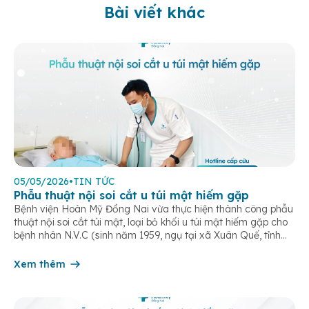
Bài viết khác
05/05/2026
•
TIN TỨC
Phẫu thuật nội soi cắt u túi mật hiếm gặp
Bệnh viện Hoàn Mỹ Đồng Nai vừa thực hiện thành công phẫu
thuật nội soi cắt túi mật, loại bỏ khối u túi mật hiếm gặp cho
bệnh nhân N.V.C (sinh năm 1959, ngụ tại xã Xuân Quế, tỉnh
Đồng Nai). Bệnh nhân nhập viện trong tình trạng đau vùng
thượng vị kéo dài, kèm […]
Xem thêm