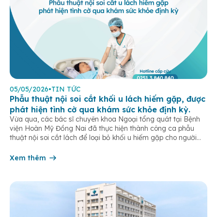
05/05/2026
•
TIN TỨC
Phẫu thuật nội soi cắt khối u lách hiếm gặp, được
phát hiện tình cờ qua khám sức khỏe định kỳ.
Vừa qua, các bác sĩ chuyên khoa Ngoại tổng quát tại Bệnh
viện Hoàn Mỹ Đồng Nai đã thực hiện thành công ca phẫu
thuật nội soi cắt lách để loại bỏ khối u hiếm gặp cho người
bệnh L.T.T.M (sinh năm 1987, ngụ tại phường Tân Triều). Đáng
chú ý, khối u này hoàn […]
Xem thêm