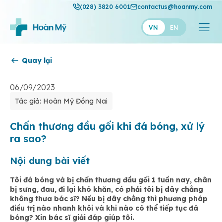
(028) 3820 6001
contactus@hoanmy.com
VN
EN
Quay lại
Hoàn Mỹ
Hoàn Mỹ Gold
06/09/2023
Tác giả: Hoàn Mỹ Đồng Nai
Hạnh Phúc
Thuận Mỹ
Chấn thương đầu gối khi đá bóng, xử lý
ra sao?
Nội dung bài viết
Tôi đá bóng và bị chấn thương đầu gối 1 tuần nay, chân
bị sưng, đau, đi lại khó khăn, có phải tôi bị dây chằng
không thưa bác sĩ? Nếu bị dây chằng thì phương pháp
điều trị nào nhanh khỏi và khi nào có thể tiếp tục đá
bóng? Xin bác sĩ giải đáp giúp tôi.