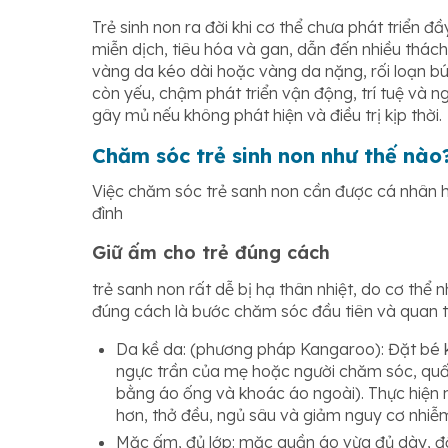
Trẻ sinh non ra đời khi cơ thể chưa phát triển đ
miễn dịch, tiêu hóa và gan, dẫn đến nhiều thách 
vàng da kéo dài hoặc vàng da nặng, rối loạn bú
còn yếu, chậm phát triển vận động, trí tuệ và 
gây mủ nếu không phát hiện và điều trị kịp thời.
Chăm sóc trẻ sinh non như thế nào
Việc chăm sóc trẻ sanh non cần được cá nhân hóa
đình
Giữ ấm cho trẻ đúng cách
trẻ sanh non rất dễ bị hạ thân nhiệt, do cơ thể 
đúng cách là bước chăm sóc đầu tiên và quan t
Da kề da: (phương pháp Kangaroo): Đặt bé k
ngực trần của mẹ hoặc người chăm sóc, quấ
bằng áo ống và khoác áo ngoài). Thực hiện m
hơn, thở đều, ngủ sâu và giảm nguy cơ nhiễ
Mặc ấm, đủ lớp: mặc quần áo vừa đủ dày, 