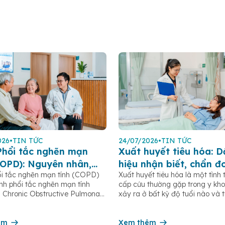
026
•
TIN TỨC
24/07/2026
•
TIN TỨC
Phổi tắc nghẽn mạn
Xuất huyết tiêu hóa: D
COPD): Nguyên nhân,
hiệu nhận biết, chẩn đ
i tắc nghẽn mạn tính (COPD)
Xuất huyết tiêu hóa là một tình 
chứng và cách phòng
phương pháp điều trị
ệnh phổi tắc nghẽn mạn tính
cấp cứu thường gặp trong y kho
Chronic Obstructive Pulmonary
xảy ra ở bất kỳ độ tuổi nào và 
là bệnh lý hô hấp phổ biến, có
nguy cơ ảnh hưởng nghiêm trọ
g ngừa và điều trị được nếu
sức khỏe nếu không được phát 
n sớm. Bệnh đặc trưng bởi các
êm
điều trị kịp thời. Bài viết dưới đ
Xem thêm