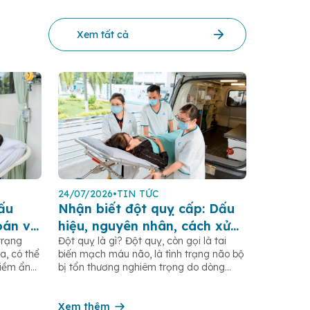
Xem tất cả
24/07/2026
•
TIN TỨC
ấu
Nhận biết đột quỵ cấp: Dấu
oán và
hiệu, nguyên nhân, cách xử
trạng
Đột quỵ là gì? Đột quỵ, còn gọi là tai
trí và phòng ngừa
a, có thể
biến mạch máu não, là tình trạng não bộ
tiềm ẩn
bị tổn thương nghiêm trọng do dòng
ng đến
máu cung cấp cho não bị gián đoạn
hiện và
hoặc giảm đáng kể. Khi não không được
ây giúp
cung cấp đủ oxy và dưỡng chất, các tế
Xem thêm