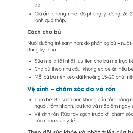
bé.
Giữ ấm phòng: nhiệt độ phòng lý tưởng: 26-2
lạnh quá thấp.
Cách cho bú
Nuôi dưỡng trẻ sanh non: do phản xạ bú – nuốt 
đúng kỹ thuật
Sữa mẹ là tốt nhất, ưu tiên cho bú mẹ trực t
Cho bú theo nhu cầu, không ép bé ăn nếu b
Mỗi cữ bú nên kéo dài khoảng 15-20 phút nếu
Vệ sinh – chăm sóc da và rốn
Tắm bé: Bé sanh non không cần tắm hằng ng
người, tắm nhanh, lau khô và mặc ấm ngay 
Vệ sinh rốn: Rửa tay sạch trước khi chăm só
của nhân viên y tế
Theo dõi sức khỏe và phát triển của b