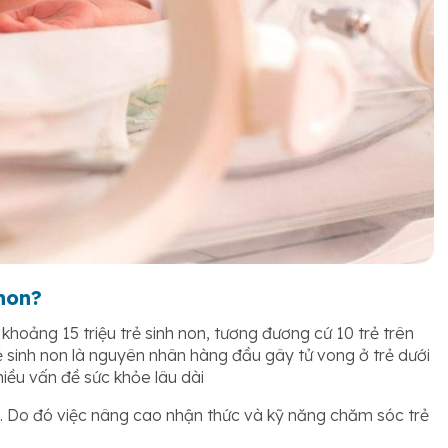
non?
hoảng 15 triệu trẻ sinh non, tương đương cứ 10 trẻ trên
 Trẻ sinh non là nguyên nhân hàng đầu gây tử vong ở trẻ dưới
hiều vấn đề sức khỏe lâu dài
%. Do đó việc nâng cao nhận thức và kỹ năng chăm sóc trẻ