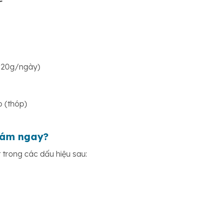
0-20g/ngày)
o (thóp)
khám ngay?
trong các dấu hiệu sau: