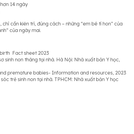
 hơn 14 ngày
g
 chỉ cần kiên trì, đúng cách – những “em bé tí hon” của
nh” của ngày mai.
birth Fact sheet 2023
ơ sinh non tháng tại nhà. Hà Nội: Nhà xuất bản Y học,
and premature babies- Information and resources, 2023
óc trẻ sinh non tại nhà. TPHCM: Nhà xuất bản Y học