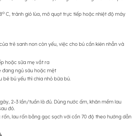
o
8
C, tránh gió lùa, mở quạt trực tiếp hoặc nhiệt độ máy
của trẻ sanh non còn yếu, việc cho bú cần kiên nhẫn và
iếp hoặc sữa mẹ vắt ra
é đang ngủ sâu hoặc mệt
 bé bú yếu thì chia nhỏ bữa bú.
ày, 2-3 lần/tuần là đủ. Dùng nước ấm, khăn mềm lau
sau đó.
c rốn, lau rốn bằng gạc sạch với cồn 70 độ theo hướng dẫn
é