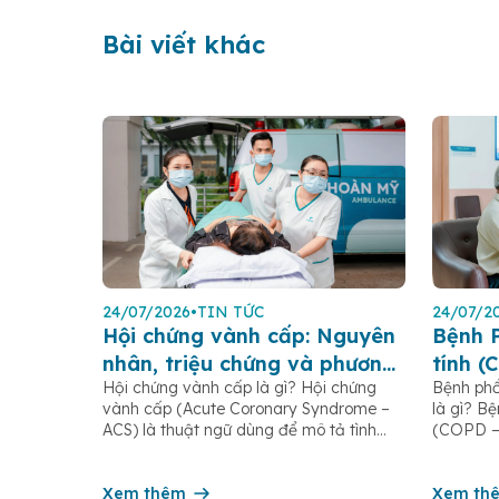
Bài viết khác
24/07/2026
•
TIN TỨC
24/07/2
Hội chứng vành cấp: Nguyên
Bệnh 
nhân, triệu chứng và phương
tính (
Hội chứng vành cấp là gì? Hội chứng
Bệnh phổ
pháp điều trị
triệu 
vành cấp (Acute Coronary Syndrome –
là gì? B
ngừa
ACS) là thuật ngữ dùng để mô tả tình
(COPD – 
trạng động mạch vành – hệ thống mạch
Disease) 
máu nuôi tim – bị tắc nghẽn một phần
thể phòn
hoặc hoàn toàn, khiến lưu lượng máu đến
Xem thêm
phát hiệ
Xem th