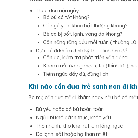
Theo dõi mỗi ngày:
Bé bú có tốt không?
Có ngủ yên, khóc bất thường không?
Bé có bị sốt, lạnh, vàng da không?
Cân nặng tăng đều mỗi tuần ( thường 1
Đưa bé đi khám định kỳ theo lịch hẹn để:
Cân đo, kiểm tra phát triển vận động
Khám mắt (võng mạc), tai (thính lực), nã
Tiêm ngừa đầy đủ, đúng lịch
Khi nào cần đưa trẻ sanh non đi 
Ba mẹ cần đưa trẻ đi khám ngay nếu bé có một 
Bú yếu hoặc bỏ bú hoàn toàn
Ngủ li bì khó đánh thức, khóc yếu
Thở nhanh, khò khè, rút lõm lồng ngực
Da lạnh, sốt hoặc hạ thân nhiệt