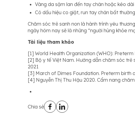
Vàng da sậm lan đến tay chân hoặc kéo dài
Có dấu hiệu co giật, run tay chân bất thườn
Chăm sóc trẻ sanh non là hành trình yêu thương,
ngày hôm nay sẽ là những “người hùng khỏe mạ
Tài liệu tham khảo
[1]
World Health Organization (WHO): Preterm 
[2]
Bộ y tế Việt Nam. Hướng dẫn chăm sóc trẻ s
2021
[3]
March of Dimes Foundation. Preterm birth 
[4]
Nguyễn Thị Thu Hậu 2020. Cẩm nang chăm s
Chia sẻ