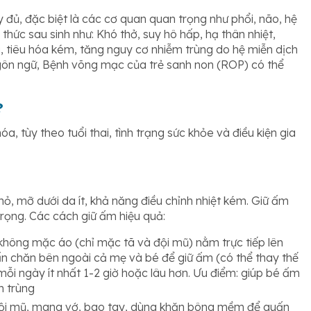
ầy đủ, đặc biệt là các cơ quan quan trọng như phổi, não, hệ
thức sau sinh như: Khó thở, suy hô hấp, hạ thân nhiệt,
, tiêu hóa kém, tăng nguy cơ nhiễm trùng do hệ miễn dịch
ngôn ngữ, Bệnh võng mạc của trẻ sanh non (ROP) có thể
?
, tùy theo tuổi thai, tình trạng sức khỏe và điều kiện gia
nhỏ, mỡ dưới da ít, khả năng điều chỉnh nhiệt kém. Giữ ấm
rọng. Các cách giữ ấm hiệu quả:
hông mặc áo (chỉ mặc tã và đội mũ) nằm trực tiếp lên
n chăn bên ngoài cả mẹ và bé để giữ ấm (có thể thay thế
ỗi ngày ít nhất 1-2 giờ hoặc lâu hơn. Ưu điểm: giúp bé ấm
m trùng
đội mũ, mang vớ, bao tay, dùng khăn bông mềm để quấn