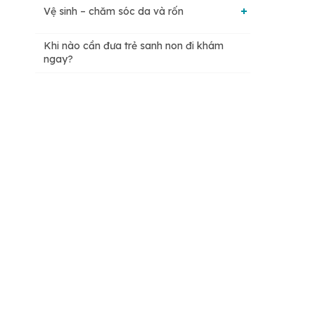
Vệ sinh – chăm sóc da và rốn
Giữ ấm cho trẻ đúng cách
Khi nào cần đưa trẻ sanh non đi khám
Theo dõi sức khỏe và phát triển của bé
ngay?
Cách cho bú