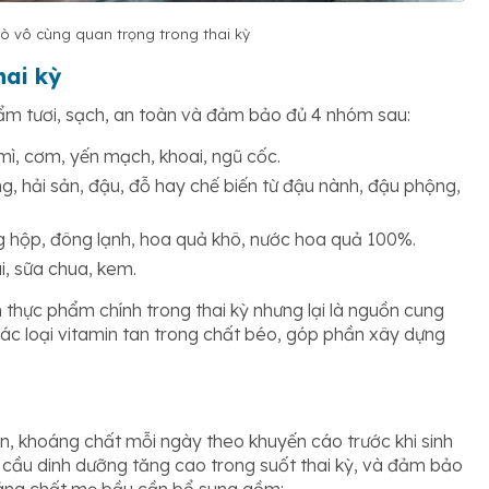
ò vô cùng quan trọng trong thai kỳ
hai kỳ
m tươi, sạch, an toàn và đảm bảo đủ 4 nhóm sau:
ì, cơm, yến mạch, khoai, ngũ cốc.
ng, hải sản, đậu, đỗ hay chế biến từ đậu nành, đậu phộng,
g hộp, đông lạnh, hoa quả khô, nước hoa quả 100%.
, sữa chua, kem.
thực phẩm chính trong thai kỳ nhưng lại là nguồn cung
các loại vitamin tan trong chất béo, góp phần xây dựng
, khoáng chất mỗi ngày theo khuyến cáo trước khi sinh
u cầu dinh dưỡng tăng cao trong suốt thai kỳ, và đảm bảo
oáng chất mẹ bầu cần bổ sung gồm: