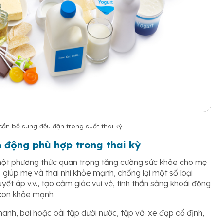
ần bổ sung đều đặn trong suốt thai kỳ
 động phù hợp trong thai kỳ
 một phương thức quan trọng tăng cường sức khỏe cho mẹ
 giúp mẹ và thai nhi khỏe mạnh, chống lại một số loại
ết áp v.v., tạo cảm giác vui vẻ, tinh thần sảng khoái đồng
 con khỏe mạnh.
nh, bơi hoặc bài tập dưới nước, tập với xe đạp cố định,