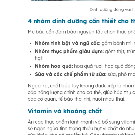
Dinh dưỡng đóng vai tr
4 nhóm dinh dưỡng cần thiết cho t
Mẹ bầu cần đảm bảo nguyên tắc chọn thực phẩ
Nhóm tinh bột và ngũ cốc:
gồm bánh mì, m
Nhóm thực phẩm giàu đạm:
gồm thịt, trứ
hạt.
Nhóm hoa quả:
hoa quả tươi, hoa quả đón
Sữa và các chế phẩm từ sữa:
sữa, phô mai
Ngoài ra, chất béo tuy không được xếp là nhóm 
cấp năng lượng chính cho cơ thể, giúp hấp thụ 
các cơ quan, tế bào thai nhi, nuôi nhau thai.
Vitamin và khoáng chất
Ăn các thực phẩm lành mạnh và bổ sung vitamin
sẽ ngăn ngừa tình trạng thiếu hụt vi chất do nh
sức khỏe cho cả mẹ lẫn bé. Các vitamin và kh