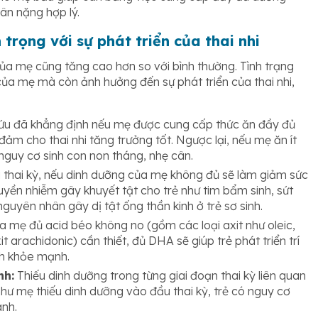
cân nặng hợp lý.
trọng với sự phát triển của thai nhi
ủa mẹ cũng tăng cao hơn so với bình thường. Tình trạng
ủa mẹ mà còn ảnh hưởng đến sự phát triển của thai nhi,
ứu đã khẳng định nếu mẹ được cung cấp thức ăn đầy đủ
đảm cho thai nhi tăng trưởng tốt. Ngược lại, nếu mẹ ăn ít
 nguy cơ sinh con non tháng, nhẹ cân.
 thai kỳ, nếu dinh dưỡng của mẹ không đủ sẽ làm giảm sức
yền nhiễm gây khuyết tật cho trẻ như tim bẩm sinh, sứt
 nguyên nhân gây dị tật ống thần kinh ở trẻ sơ sinh.
 mẹ đủ acid béo không no (gồm các loại axit như oleic,
axit arachidonic) cần thiết, đủ DHA sẽ giúp trẻ phát triển trí
ch khỏe mạnh.
nh:
Thiếu dinh dưỡng trong từng giai đoạn thai kỳ liên quan
hư mẹ thiếu dinh dưỡng vào đầu thai kỳ, trẻ có nguy cơ
ành.