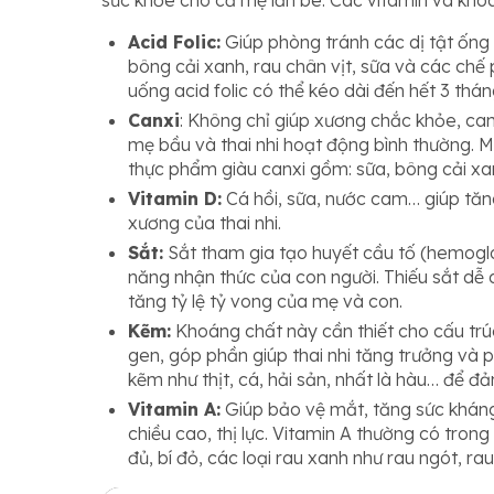
Acid Folic:
Giúp phòng tránh các dị tật ống t
bông cải xanh, rau chân vịt, sữa và các chế
uống acid folic có thể kéo dài đến hết 3 thán
Canxi
: Không chỉ giúp xương chắc khỏe, can
mẹ bầu và thai nhi hoạt động bình thường. 
thực phẩm giàu canxi gồm: sữa, bông cải xan
Vitamin D:
Cá hồi, sữa, nước cam… giúp tăn
xương của thai nhi.
Sắt:
Sắt tham gia tạo huyết cầu tố (hemoglob
năng nhận thức của con người. Thiếu sắt dễ 
tăng tỷ lệ tỷ vong của mẹ và con.
Kẽm:
Khoáng chất này cần thiết cho cấu trúc
gen, góp phần giúp thai nhi tăng trưởng và
kẽm như thịt, cá, hải sản, nhất là hàu… để 
Vitamin A:
Giúp bảo vệ mắt, tăng sức kháng
chiều cao, thị lực. Vitamin A thường có tron
đủ, bí đỏ, các loại rau xanh như rau ngót, ra