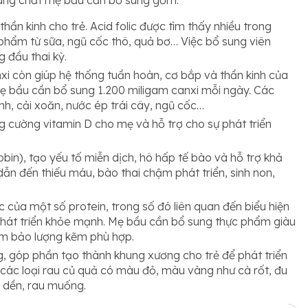
hần kinh cho trẻ. Acid folic được tìm thấy nhiều trong
 phẩm từ sữa, ngũ cốc thô, quả bơ… Việc bổ sung viên
g đầu thai kỳ.
xi còn giúp hệ thống tuần hoàn, cơ bắp và thần kinh của
Mẹ bầu cần bổ sung 1.200 miligam canxi mỗi ngày. Các
h, cải xoăn, nước ép trái cây, ngũ cốc…
g cường vitamin D cho mẹ và hỗ trợ cho sự phát triển
in), tạo yếu tố miễn dịch, hô hấp tế bào và hỗ trợ khả
dẫn đến thiếu máu, bào thai chậm phát triển, sinh non,
 của một số protein, trong số đó liên quan đến biểu hiện
 phát triển khỏe mạnh. Mẹ bầu cần bổ sung thực phẩm giàu
đảm bảo lượng kẽm phù hợp.
, góp phần tạo thành khung xương cho trẻ để phát triển
g các loại rau củ quả có màu đỏ, màu vàng như cà rốt, đu
u dền, rau muống.