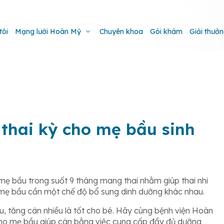
tôi
Mạng lưới Hoàn Mỹ
Chuyên khoa
Gói khám
Giải thưở
thai kỳ cho mẹ bầu sinh
mẹ bầu trong suốt 9 tháng mang thai nhằm giúp thai nhi
mẹ bầu cần một chế độ bổ sung dinh dưỡng khác nhau.
u, tăng cân nhiều là tốt cho bé. Hãy cùng bệnh viện Hoàn
cho mẹ bầu giúp cân bằng việc cung cấp đầy đủ dưỡng