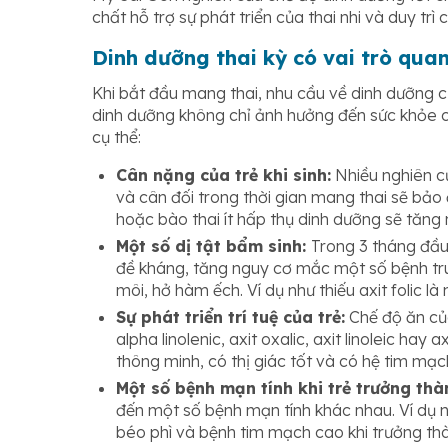
chất hỗ trợ sự phát triển của thai nhi và duy trì 
Dinh dưỡng thai kỳ có vai trò quan 
Khi bắt đầu mang thai, nhu cầu về dinh dưỡng c
dinh dưỡng không chỉ ảnh hưởng đến sức khỏe c
cụ thể:
Cân nặng của trẻ khi sinh:
Nhiều nghiên c
và cân đối trong thời gian mang thai sẽ bảo 
hoặc bào thai ít hấp thụ dinh dưỡng sẽ tăng
Một số dị tật bẩm sinh:
Trong 3 tháng đầu
đề kháng, tăng nguy cơ mắc một số bệnh tru
môi, hở hàm ếch. Ví dụ như thiếu axit folic là
Sự phát triển trí tuệ của trẻ:
Chế độ ăn của
alpha linolenic, axit oxalic, axit linoleic hay 
thông minh, có thị giác tốt và có hệ tim mạ
Một số bệnh mạn tính khi trẻ trưởng thà
đến một số bệnh mạn tính khác nhau. Ví dụ n
béo phì và bệnh tim mạch cao khi trưởng th