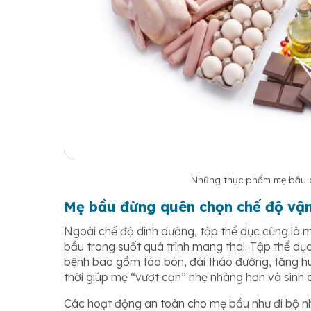
Những thực phẩm mẹ bầu c
Mẹ bầu đừng quên chọn chế độ vận
Ngoài chế độ dinh dưỡng, tập thể dục cũng là
bầu trong suốt quá trình mang thai. Tập thể dục
bệnh bao gồm táo bón, đái tháo đường, tăng huy
thời giúp mẹ “vượt cạn” nhẹ nhàng hơn và sinh
Các hoạt động an toàn cho mẹ bầu như đi bộ nha