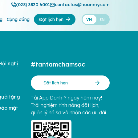
(028) 3820 6001
contactus@hoanmy.com
ng
Cộng đồng
Đặt lịch hẹn
VN
EN
Hội nghị
#tantamchamsoc
Đặt lịch hẹn
quà tặng
Tải App Danh Y ngay hôm nay!
Trải nghiệm tính năng đặt lịch,
bảo mật
quản lý hồ sơ và nhận các ưu đãi.